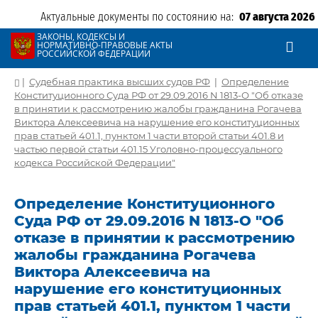
Актуальные документы по состоянию на:
07 августа 2026
ЗАКОНЫ, КОДЕКСЫ И
НОРМАТИВНО-ПРАВОВЫЕ АКТЫ
РОССИЙСКОЙ ФЕДЕРАЦИИ
|
Судебная практика высших судов РФ
|
Определение
Конституционного Суда РФ от 29.09.2016 N 1813-О "Об отказе
в принятии к рассмотрению жалобы гражданина Рогачева
Виктора Алексеевича на нарушение его конституционных
прав статьей 401.1, пунктом 1 части второй статьи 401.8 и
частью первой статьи 401.15 Уголовно-процессуального
кодекса Российской Федерации"
Определение Конституционного
Суда РФ от 29.09.2016 N 1813-О "Об
отказе в принятии к рассмотрению
жалобы гражданина Рогачева
Виктора Алексеевича на
нарушение его конституционных
прав статьей 401.1, пунктом 1 части