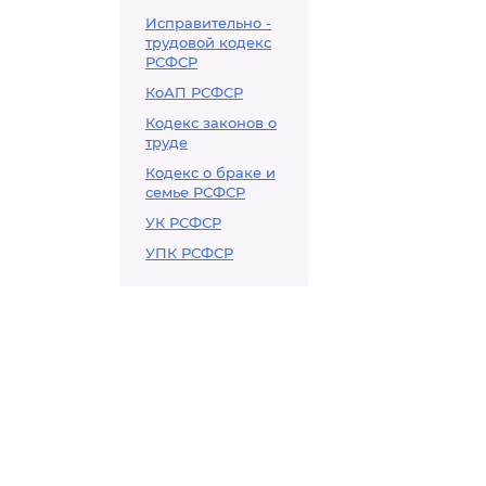
Исправительно -
трудовой кодекс
РСФСР
КоАП РСФСР
Кодекс законов о
труде
Кодекс о браке и
семье РСФСР
УК РСФСР
УПК РСФСР