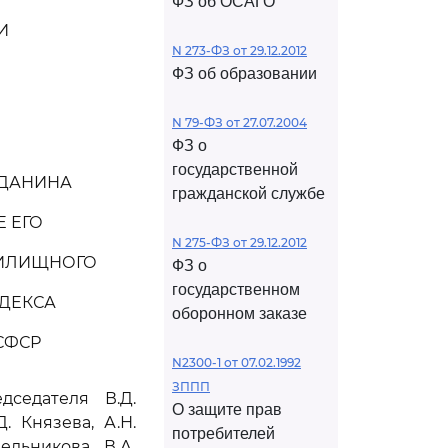
ФЗ об ОСАГО
И
N 273-ФЗ от 29.12.2012
ФЗ об образовании
N 79-ФЗ от 27.07.2004
ФЗ о
государственной
ЖДАНИНА
гражданской службе
 ЕГО
N 275-ФЗ от 29.12.2012
ИЛИЩНОГО
ФЗ о
государственном
ДЕКСА
оборонном заказе
СФСР
N2300-1 от 07.02.1992
ЗППП
седателя В.Д.
О защите прав
. Князева, А.Н.
потребителей
ельникова, В.А.