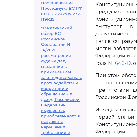
Постановление
Конституцион
Президиума ВС РФ
предусмотренны
от 01.07.2026 N 272-
Конституционн
ПЭК25
выступает в 
"Тематический
обзор ВС
допустимость
Российской
является разу
Федерации N
могли заблаго
14/2026. О
рассмотрении
Федерации и об
судами дел,
года
N 1640-О
, 
связанных с
применением
При этом обстоя
законодательства о
восстановлении
противодействии
коррупции и
препятствий 
обращением в
Российской Фе
доход Российской
Федерации
Исходя из изло
имущества,
приобретенного в
первой статьи
результате
Конституционн
нарушения
Федерации
требований и