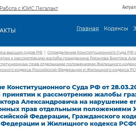
Актуа
Работа с ЮИС Легалакт
Главная
Кодексы
АКТЫ
И
ика высших судов РФ
|
Определение Конституционного Суда РФ от
инятии к рассмотрению жалобы гражданина Грязнова Виктора Ал
ституционных прав отдельными положениями Жилищного кодекс
нского кодекса Российской Федерации и Жилищного кодекса Р
 Конституционного Суда РФ от 28.03.2
 в принятии к рассмотрению жалобы гр
иктора Александровича на нарушение е
онных прав отдельными положениями
ссийской Федерации, Гражданского код
 Федерации и Жилищного кодекса РСФ