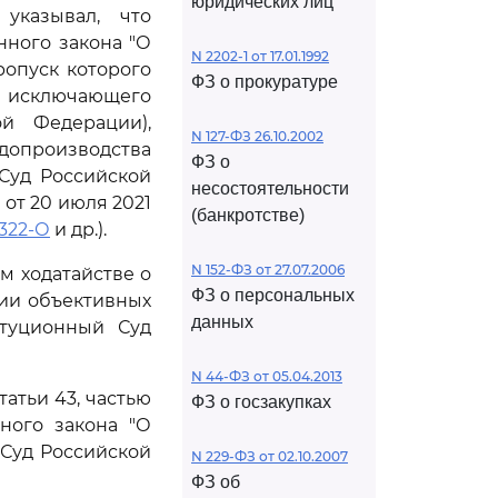
юридических лиц
указывал, что
нного закона "О
N 2202-1 от 17.01.1992
опуск которого
ФЗ о прокуратуре
 исключающего
й Федерации),
N 127-ФЗ 26.10.2002
допроизводства
ФЗ о
Суд Российской
несостоятельности
от 20 июля 2021
(банкротстве)
1322-О
и др.).
N 152-ФЗ от 27.07.2006
ем ходатайстве о
ФЗ о персональных
чии объективных
данных
туционный Суд
N 44-ФЗ от 05.04.2013
атьи 43, частью
ФЗ о госзакупках
ного закона "О
Суд Российской
N 229-ФЗ от 02.10.2007
ФЗ об