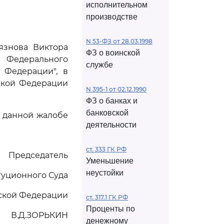
исполнительном
производстве
N 53-ФЗ от 28.03.1998
язнова Виктора
ФЗ о воинской
 Федерального
службе
 Федерации", в
ской Федерации
N 395-1 от 02.12.1990
ФЗ о банках и
банковской
 данной жалобе
деятельности
ст. 333 ГК РФ
Председатель
Уменьшение
неустойки
туционного Суда
ской Федерации
ст. 317.1 ГК РФ
Проценты по
В.Д.ЗОРЬКИН
денежному