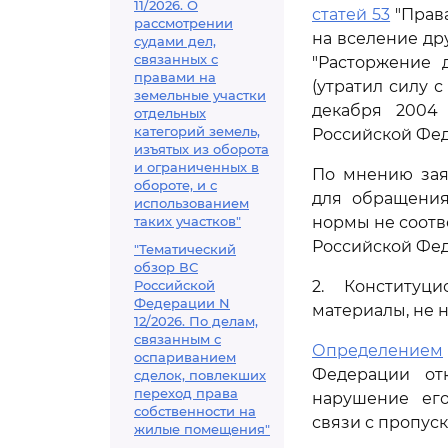
11/2026. О
статей 53
"Права
рассмотрении
на вселение др
судами дел,
связанных с
"Расторжение 
правами на
(утратил силу 
земельные участки
декабря 2004
отдельных
категорий земель,
Российской Фед
изъятых из оборота
и ограниченных в
По мнению зая
обороте, и с
для обращения
использованием
таких участков"
нормы не соот
Российской Фе
"Тематический
обзор ВС
Российской
2. Конституц
Федерации N
материалы, не 
12/2026. По делам,
связанным с
Определением
оспариванием
Федерации от
сделок, повлекших
переход права
нарушение ег
собственности на
связи с пропус
жилые помещения"