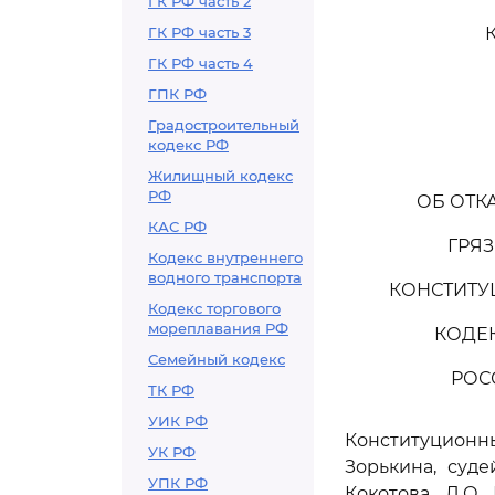
ГК РФ часть 2
ГК РФ часть 3
ГК РФ часть 4
ГПК РФ
Градостроительный
кодекс РФ
Жилищный кодекс
РФ
ОБ ОТК
КАС РФ
ГРЯ
Кодекс внутреннего
водного транспорта
КОНСТИТ
Кодекс торгового
мореплавания РФ
КОДЕ
Семейный кодекс
РОС
ТК РФ
УИК РФ
Конституцион
УК РФ
Зорькина, суде
УПК РФ
Кокотова, Л.О.