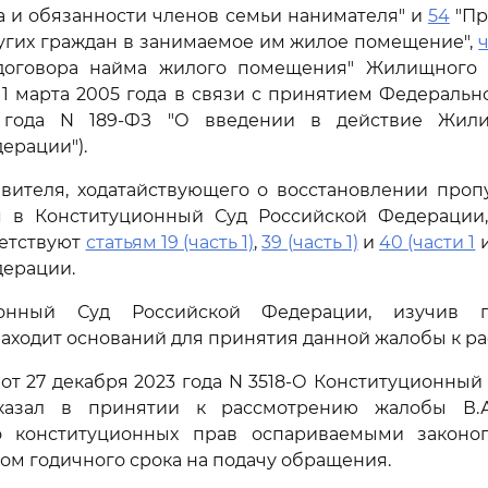
 и обязанности членов семьи нанимателя" и
54
"Пр
угих граждан в занимаемое им жилое помещение",
ч
договора найма жилого помещения" Жилищного
с 1 марта 2005 года в связи с принятием Федераль
 года N 189-ФЗ "О введении в действие Жили
ерации").
вителя, ходатайствующего о восстановлении проп
 в Конституционный Суд Российской Федерации
ветствуют
статьям 19 (часть 1)
,
39 (часть 1)
и
40 (части 1
дерации.
ионный Суд Российской Федерации, изучив п
находит оснований для принятия данной жалобы к р
от 27 декабря 2023 года N 3518-О Конституционный
казал в принятии к рассмотрению жалобы В.А
о конституционных прав оспариваемыми законо
ком годичного срока на подачу обращения.