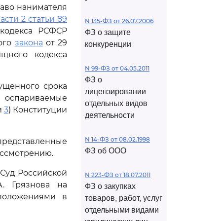
аво нанимателя
асти 2 статьи 89
N 135-ФЗ от 26.07.2006
 кодекса РСФСР
ФЗ о защите
ного
закона
от 29
конкуренции
щного кодекса
N 99-ФЗ от 04.05.2011
ФЗ о
ущенного срока
лицензировании
, оспариваемые
отдельных видов
и
3
) Конституции
деятельности
N 14-ФЗ от 08.02.1998
редставленные
ФЗ об ООО
ассмотрению.
 Суд Российской
N 223-ФЗ от 18.07.2011
. Грязнова на
ФЗ о закупках
положениями в
товаров, работ, услуг
отдельными видами