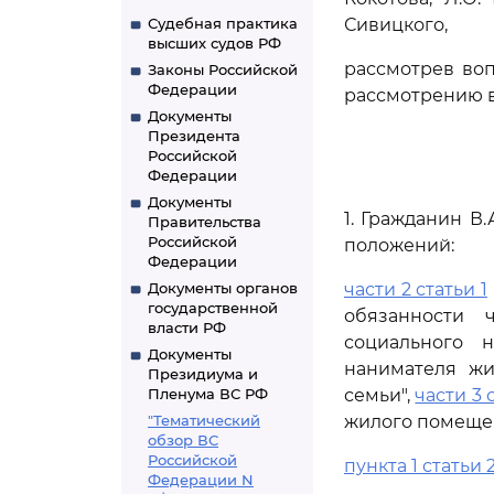
Судебная практика
Сивицкого,
высших судов РФ
рассмотрев во
Законы Российской
Федерации
рассмотрению в
Документы
Президента
Российской
Федерации
Документы
1. Гражданин В
Правительства
Российской
положений:
Федерации
Документы органов
части 2 статьи 1
государственной
обязанности 
власти РФ
социального
Документы
нанимателя жи
Президиума и
Пленума ВС РФ
семьи",
части 3 
"Тематический
жилого помеще
обзор ВС
Российской
пункта 1 статьи 
Федерации N