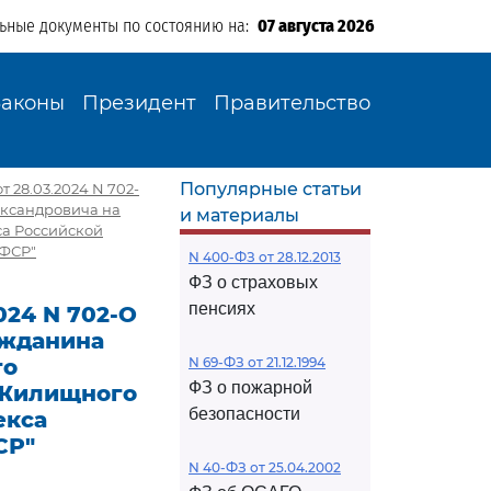
льные документы по состоянию на:
07 августа 2026
Законы
Президент
Правительство
Популярные статьи
 28.03.2024 N 702-
ександровича на
и материалы
а Российской
СФСР"
N 400-ФЗ от 28.12.2013
ФЗ о страховых
пенсиях
024 N 702-О
ажданина
го
N 69-ФЗ от 21.12.1994
ФЗ о пожарной
 Жилищного
безопасности
екса
СР"
N 40-ФЗ от 25.04.2002