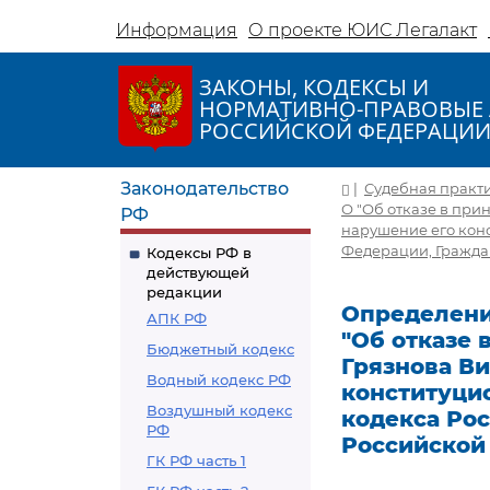
Информация
О проекте ЮИС Легалакт
ЗАКОНЫ, КОДЕКСЫ И
НОРМАТИВНО-ПРАВОВЫЕ 
РОССИЙСКОЙ ФЕДЕРАЦИ
Законодательство
|
Судебная практ
О "Об отказе в пр
РФ
нарушение его кон
Федерации, Гражда
Кодексы РФ в
действующей
редакции
Определение
АПК РФ
"Об отказе
Бюджетный кодекс
Грязнова В
Водный кодекс РФ
конституци
Воздушный кодекс
кодекса Ро
РФ
Российской
ГК РФ часть 1