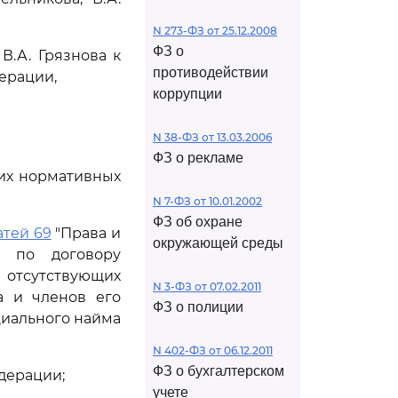
N 273-ФЗ от 25.12.2008
ФЗ о
.А. Грязнова к
противодействии
ерации,
коррупции
N 38-ФЗ от 13.03.2006
ФЗ о рекламе
щих нормативных
N 7-ФЗ от 10.01.2002
ФЗ об охране
атей 69
"Права и
окружающей среды
я по договору
отсутствующих
N 3-ФЗ от 07.02.2011
а и членов его
ФЗ о полиции
циального найма
N 402-ФЗ от 06.12.2011
ФЗ о бухгалтерском
дерации;
учете