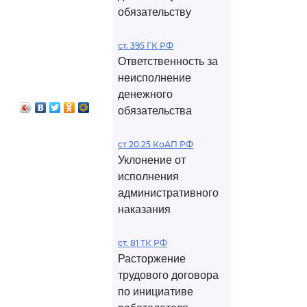
обязательству
ст. 395 ГК РФ
Ответственность за
неисполнение
денежного
обязательства
ст 20.25 КоАП РФ
Уклонение от
исполнения
административного
наказания
ст. 81 ТК РФ
Расторжение
трудового договора
по инициативе