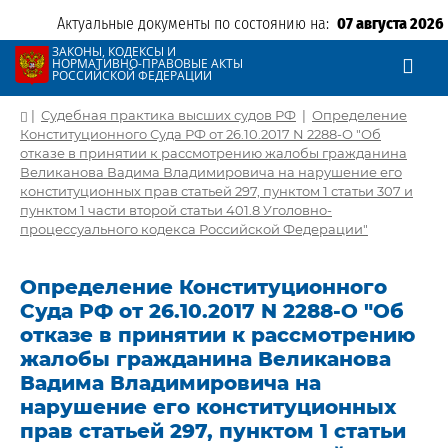
Актуальные документы по состоянию на:
07 августа 2026
ЗАКОНЫ, КОДЕКСЫ И
НОРМАТИВНО-ПРАВОВЫЕ АКТЫ
РОССИЙСКОЙ ФЕДЕРАЦИИ
|
Судебная практика высших судов РФ
|
Определение
Конституционного Суда РФ от 26.10.2017 N 2288-О "Об
отказе в принятии к рассмотрению жалобы гражданина
Великанова Вадима Владимировича на нарушение его
конституционных прав статьей 297, пунктом 1 статьи 307 и
пунктом 1 части второй статьи 401.8 Уголовно-
процессуального кодекса Российской Федерации"
Определение Конституционного
Суда РФ от 26.10.2017 N 2288-О "Об
отказе в принятии к рассмотрению
жалобы гражданина Великанова
Вадима Владимировича на
нарушение его конституционных
прав статьей 297, пунктом 1 статьи