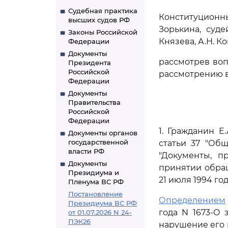
Судебная практика
Конституцион
высших судов РФ
Зорькина, суде
Законы Российской
Князева, А.Н. К
Федерации
Документы
рассмотрев во
Президента
Российской
рассмотрению в
Федерации
Документы
Правительства
Российской
Федерации
1. Гражданин Е
Документы органов
государственной
статьи 37 "Общ
власти РФ
"Документы, п
Документы
принятии обра
Президиума и
21 июля 1994 г
Пленума ВС РФ
Постановление
Определением
Президиума ВС РФ
года N 1673-О
от 01.07.2026 N 24-
ПЭК26
нарушение его 