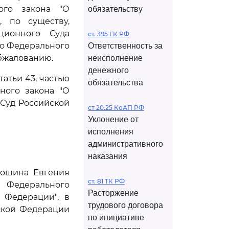
ого закона "О
обязательству
, по существу,
ционного Суда
ст. 395 ГК РФ
го Федерального
Ответственность за
обжалованию.
неисполнение
денежного
атьи 43, частью
обязательства
ного закона "О
Суд Российской
ст 20.25 КоАП РФ
Уклонение от
исполнения
административного
наказания
лошина Евгения
ст. 81 ТК РФ
 Федерального
Расторжение
 Федерации", в
трудового договора
ской Федерации
по инициативе