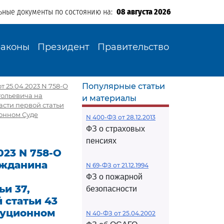
ьные документы по состоянию на:
08 августа 2026
Законы
Президент
Правительство
Популярные статьи
 25.04.2023 N 758-О
тольевича на
и материалы
асти первой статьи
ионном Суде
N 400-ФЗ от 28.12.2013
ФЗ о страховых
пенсиях
023 N 758-О
ажданина
N 69-ФЗ от 21.12.1994
ФЗ о пожарной
ьи 37,
безопасности
й статьи 43
туционном
N 40-ФЗ от 25.04.2002