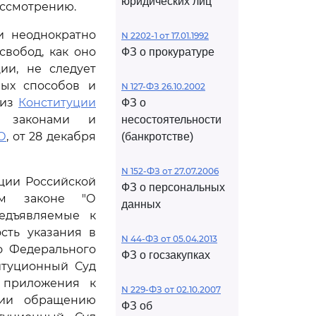
юридических лиц
ассмотрению.
и неоднократно
N 2202-1 от 17.01.1992
свобод, как оно
ФЗ о прокуратуре
ии, не следует
ых способов и
N 127-ФЗ 26.10.2002
 из
Конституции
ФЗ о
и законами и
несостоятельности
О
, от 28 декабря
(банкротстве)
N 152-ФЗ от 27.07.2006
ции Российской
ФЗ о персональных
ом законе "О
данных
едъявляемые к
сть указания в
N 44-ФЗ от 05.04.2013
о Федерального
ФЗ о госзакупках
итуционный Суд
и приложения к
N 229-ФЗ от 02.10.2007
ции обращению
ФЗ об