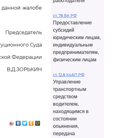
работодателя
 данной жалобе
ст. 78 БК РФ
Предоставление
субсидий
Председатель
юридическим лицам,
туционного Суда
индивидуальным
предпринимателям,
ской Федерации
физическим лицам
В.Д.ЗОРЬКИН
ст. 12.8 КоАП РФ
Управление
транспортным
средством
водителем,
находящимся в
состоянии
опьянения,
передача