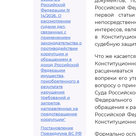
документов, 
Российской
Российской Фед
Федерации N
первой статьи
14/2026. О
рассмотрении
непосредстве
судами дел,
интересов, явл
связанных с
в Конституцио
применением
законодательства о
судебную защит
противодействии
коррупции и
Что же касаетс
обращением в
Конституцион
доход Российской
Федерации
расцениваться
имущества,
вопреки его у
приобретенного в
вопросу о прин
результате
нарушения
Суда Российско
требований и
Федерального
запретов,
обращения к рас
направленных на
предотвращение
Российской Фед
коррупции"
Конституционно
Постановление
Президиума ВС РФ
Формально оспар