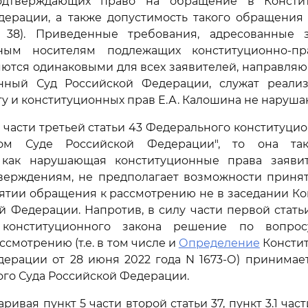
подтверждающих право на обращение в Консти
ерации, а также допустимость такого обращения (
 38). Приведенные требования, адресованные 
нным носителям подлежащих конституционно-пр
яются одинаковыми для всех заявителей, направл
нный Суд Российской Федерации, служат реали
у и конституционных прав Е.А. Калошина не наруша
я части третьей статьи 43 Федерального конституцио
ном Суде Российской Федерации", то она т
 как нарушающая конституционные права заявите
тверждениям, не предполагает возможности приня
ятии обращения к рассмотрению не в заседании К
й Федерации. Напротив, в силу части первой стать
 конституционного закона решение по вопро
смотрению (т.е. в том числе и
Определение
Констит
ерации от 28 июня 2022 года N 1673-О) принимае
го Суда Российской Федерации.
ивая пункт 5 части второй статьи 37, пункт 3.1 час