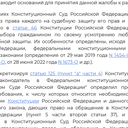
находит оснований для принятия данной жалобы к р
иях Конституционный Суд Российской Федераци
из права каждого на судебную защиту его прав и 
но в
статье 46
Конституции Российской Федерац
выбора гражданином по своему усмотрению люб
бной защиты. Их особенности определены, исходя
Федерации, федеральными конституционным
аконами (определения от 29 мая 2019 года
N 1454-
-О
, от 28 июня 2022 года
N 1673-О
и др.).
нкретизируя
статью 125 (пункт "а" части 4)
Конститу
законодатель в Федеральном конституционн
ном Суде Российской Федерации" определил пр
бования, к числу которых относится необходимо
орм
Конституции
Российской Федерации и данног
ого закона, дающих право на обращение в Конст
дерации (пункт 5 части второй статьи 37), 
у в Конституционный Суд Российской Федера