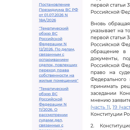
Постановление
первой статьи 
Президиума ВС РФ
Российской Фед
от 01.07.2026 N
18А/2026
Вновь обращая
"Тематический
указывает на то
обзор ВС
первой статьи 
Российской
Федерации N
Российской Фе
12/2026. По делам,
обращение в 
связанным с
документы, п
оспариванием
сделок, повлекших
Российской Фед
переход права
право на суде
собственности на
Федерального 
жилые помещения"
принимать реш
"Тематический
заседании Кон
обзор ВС
Российской
мнению заявите
Федерации N
(часть 1)
,
19 (час
11/2026. О
Конституции Ро
рассмотрении
судами дел,
связанных с
2. Конституц