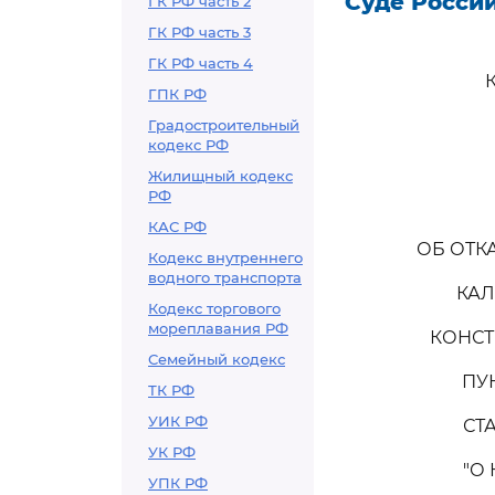
Суде Росси
ГК РФ часть 2
ГК РФ часть 3
ГК РФ часть 4
ГПК РФ
Градостроительный
кодекс РФ
Жилищный кодекс
РФ
КАС РФ
ОБ ОТК
Кодекс внутреннего
водного транспорта
КАЛ
Кодекс торгового
мореплавания РФ
КОНСТ
Семейный кодекс
ПУН
ТК РФ
УИК РФ
СТ
УК РФ
"О
УПК РФ