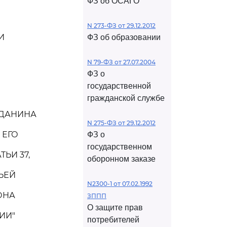
ФЗ об ОСАГО
N 273-ФЗ от 29.12.2012
И
ФЗ об образовании
N 79-ФЗ от 27.07.2004
ФЗ о
государственной
гражданской службе
ЖДАНИНА
N 275-ФЗ от 29.12.2012
 ЕГО
ФЗ о
государственном
ЬИ 37,
оборонном заказе
ТЬЕЙ
N2300-1 от 07.02.1992
ОНА
ЗППП
О защите прав
ИИ"
потребителей