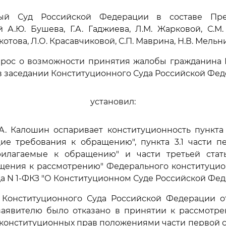
ный Суд Российской Федерации в составе Пред
й А.Ю. Бушева, Г.А. Гаджиева, Л.М. Жарковой, С.М. 
окотова, Л.О. Красавчиковой, С.П. Маврина, Н.В. Мельн
прос о возможности принятия жалобы гражданина Е
 заседании Конституционного Суда Российской Фед
установил:
.А. Калошин оспаривает конституционность пункта
ие требования к обращению", пункта 3.1 части п
рилагаемые к обращению" и части третьей стат
щения к рассмотрению" Федерального конституцион
ода N 1-ФКЗ "О Конституционном Суде Российской Фед
Конституционного Суда Российской Федерации о
 заявителю было отказано в принятии к рассмотр
конституционных прав положениями части первой ст