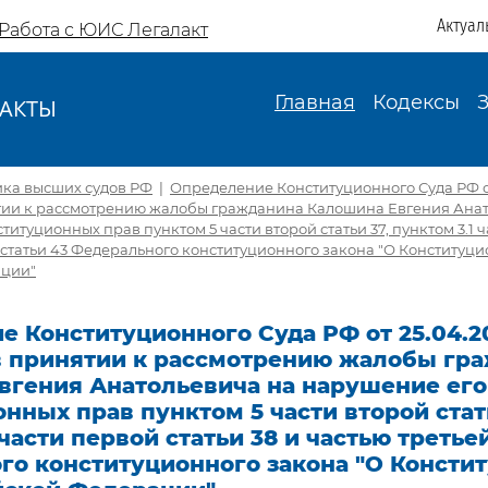
Актуал
Работа с ЮИС Легалакт
Главная
Кодексы
АКТЫ
И
ика высших судов РФ
|
Определение Конституционного Суда РФ от
ятии к рассмотрению жалобы гражданина Калошина Евгения Ана
итуционных прав пунктом 5 части второй статьи 37, пунктом 3.1 ч
й статьи 43 Федерального конституционного закона "О Конституц
ации"
 Конституционного Суда РФ от 25.04.2
 в принятии к рассмотрению жалобы гр
вгения Анатольевича на нарушение его
нных прав пунктом 5 части второй стат
 части первой статьи 38 и частью третье
го конституционного закона "О Консти