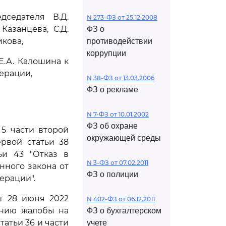
седателя В.Д.
N 273-ФЗ от 25.12.2008
Казанцева, С.Д.
ФЗ о
икова,
противодействии
коррупции
.А. Калошина к
ерации,
N 38-ФЗ от 13.03.2006
ФЗ о рекламе
N 7-ФЗ от 10.01.2002
ФЗ об охране
 5 части второй
окружающей среды
ервой статьи 38
ьи 43 "Отказ в
N 3-ФЗ от 07.02.2011
ного закона от
ФЗ о полиции
ерации".
т 28 июня 2022
N 402-ФЗ от 06.12.2011
ению жалобы на
ФЗ о бухгалтерском
атьи 36 и части
учете