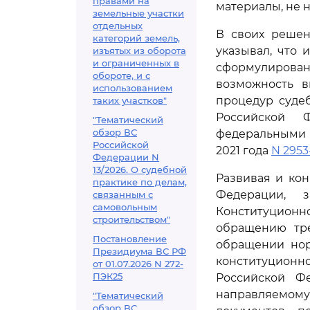
правами на
материалы, не 
земельные участки
отдельных
В своих решен
категорий земель,
указывал, что 
изъятых из оборота
и ограниченных в
сформулирова
обороте, и с
возможность 
использованием
процедур суде
таких участков"
Российской 
"Тематический
обзор ВС
федеральными з
Российской
2021 года
N 2953
Федерации N
13/2026. О судебной
Развивая и ко
практике по делам,
Федерации, 
связанным с
самовольным
Конституцион
строительством"
обращению тре
Постановление
обращении н
Президиума ВС РФ
конституционн
от 01.07.2026 N 272-
ПЭК25
Российской Фе
направляемом
"Тематический
обзор ВС