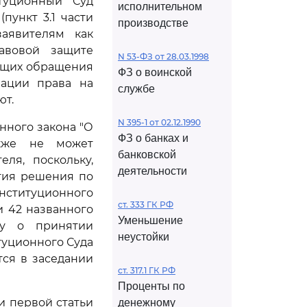
туционный Суд
исполнительном
пункт 3.1 части
производстве
заявителям как
авовой защите
N 53-ФЗ от 28.03.1998
яющих обращения
ФЗ о воинской
зации права на
службе
ют.
N 395-1 от 02.12.1990
нного закона "О
ФЗ о банках и
акже не может
банковской
ля, поскольку,
деятельности
тия решения по
онституционного
ст. 333 ГК РФ
и 42 названного
Уменьшение
су о принятии
неустойки
уционного Суда
тся в заседании
ст. 317.1 ГК РФ
Проценты по
ти первой статьи
денежному