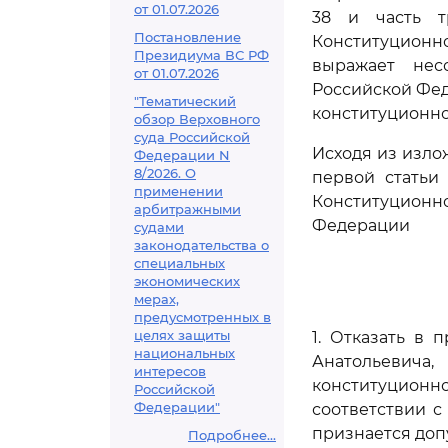
от 01.07.2026
38 и часть т
Постановление
Конституционн
Президиума ВС РФ
выражает не
от 01.07.2026
Российской Фед
"Тематический
конституционно
обзор Верховного
суда Российской
Исходя из изло
Федерации N
8/2026. О
первой статьи
применении
Конституционн
арбитражными
Федерации
судами
законодательства о
специальных
экономических
мерах,
предусмотренных в
целях защиты
1. Отказать в
национальных
Анатольевича
интересов
конституционн
Российской
Федерации"
соответствии 
признается доп
Подробнее...