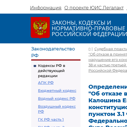
Информация
О проекте ЮИС Легалакт
ЗАКОНЫ, КОДЕКСЫ И
НОРМАТИВНО-ПРАВОВЫЕ 
РОССИЙСКОЙ ФЕДЕРАЦИ
Законодательство
|
Судебная практ
"Об отказе в прин
РФ
нарушение его конст
38 и частью третье
Кодексы РФ в
Российской Федер
действующей
редакции
АПК РФ
Определение
Бюджетный кодекс
"Об отказе
Водный кодекс РФ
Калошина Е
конституцио
Воздушный кодекс
РФ
пунктом 3.1
ГК РФ часть 1
Федерально