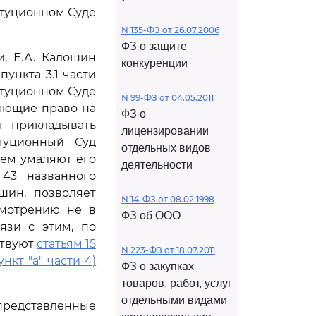
итуционном Суде
N 135-ФЗ от 26.07.2006
ФЗ о защите
, Е.А. Калошин
конкуренции
пункта 3.1 части
итуционном Суде
N 99-ФЗ от 04.05.2011
ающие право на
ФЗ о
 прикладывать
лицензировании
туционный Суд
отдельных видов
чем умаляют его
деятельности
 43 названного
шин, позволяет
N 14-ФЗ от 08.02.1998
смотрению не в
ФЗ об ООО
язи с этим, по
ствуют
статьям 15
N 223-ФЗ от 18.07.2011
ункт "а" части 4)
ФЗ о закупках
товаров, работ, услуг
отдельными видами
редставленные