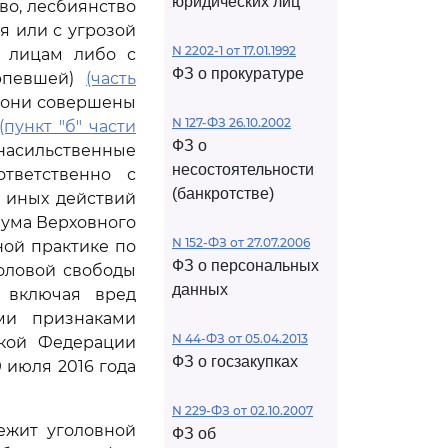
юридических лиц
тво, лесбиянство
я или с угрозой
N 2202-1 от 17.01.1992
м лицам либо с
ФЗ о прокуратуре
ерпевшей)
(часть
ли они совершены
N 127-ФЗ 26.10.2002
(пункт "б" части
ФЗ о
насильственные
несостоятельности
ответственно с
(банкротстве)
 иных действий
нума Верховного
N 152-ФЗ от 27.07.2006
ной практике по
ФЗ о персональных
оловой свободы
данных
, включая вред
ми признаками
N 44-ФЗ от 05.04.2013
кой Федерации
ФЗ о госзакупках
 июля 2016 года
N 229-ФЗ от 02.10.2007
ежит уголовной
ФЗ об