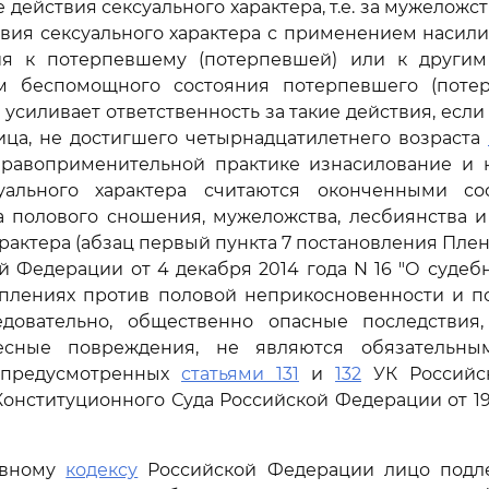
действия сексуального характера, т.е. за мужеложс
вия сексуального характера с применением насили
я к потерпевшему (потерпевшей) или к други
ем беспомощного состояния потерпевшего (пот
же усиливает ответственность за такие действия, ес
ица, не достигшего четырнадцатилетнего возраста
правоприменительной практике изнасилование и 
уального характера считаются оконченными со
а полового сношения, мужеложства, лесбиянства и
арактера (абзац первый пункта 7 постановления Пле
й Федерации от 4 декабря 2014 года N 16 "О судеб
уплениях против половой неприкосновенности и п
ледовательно, общественно опасные последствия
лесные повреждения, не являются обязательны
 предусмотренных
статьями 131
и
132
УК Российс
онституционного Суда Российской Федерации от 19
овному
кодексу
Российской Федерации лицо подл