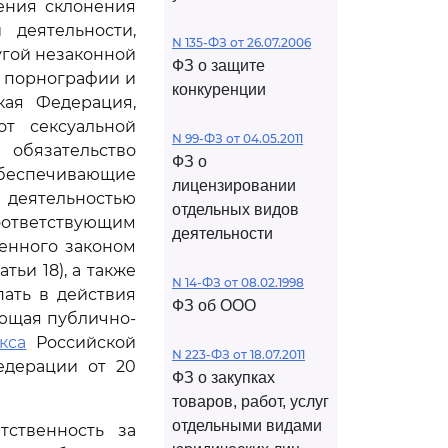
ения склонения
деятельности,
N 135-ФЗ от 26.07.2006
угой незаконной
ФЗ о защите
в порнографии и
конкуренции
кая Федерация,
т сексуальной
N 99-ФЗ от 04.05.2011
 обязательство
ФЗ о
обеспечивающие
лицензировании
е деятельностью
отдельных видов
ответствующим
деятельности
ленного законом
тьи 18), а также
N 14-ФЗ от 08.02.1998
пать в действия
ФЗ об ООО
вующая публично-
кса
Российской
N 223-ФЗ от 18.07.2011
едерации от 20
ФЗ о закупках
товаров, работ, услуг
отдельными видами
ственность за