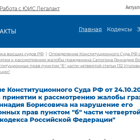
Актуал
Работа с ЮИС Легалакт
Главная
Кодексы
АКТЫ
И
ика высших судов РФ
|
Определение Конституционного Суда РФ от 
инятии к рассмотрению жалобы гражданина Сапогина Геннадия Б
титуционных прав пунктом "б" части четвертой статьи 132 Уголов
ации"
 Конституционного Суда РФ от 24.10.20
 в принятии к рассмотрению жалобы гр
еннадия Борисовича на нарушение его
нных прав пунктом "б" части четвертой 
 кодекса Российской Федерации"