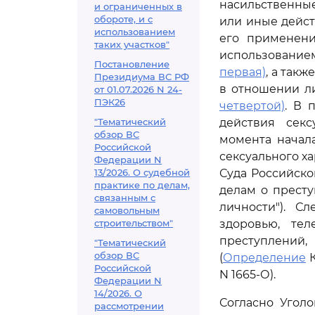
насильственные 
и ограниченных в
обороте, и с
или иные дейст
использованием
его применени
таких участков"
использовани
Постановление
первая)
, а так
Президиума ВС РФ
в отношении л
от 01.07.2026 N 24-
ПЭК26
четвертой)
. В 
"Тематический
действия секс
обзор ВС
момента начал
Российской
сексуального х
Федерации N
13/2026. О судебной
Суда Российско
практике по делам,
делам о прест
связанным с
личности"). С
самовольным
строительством"
здоровью, те
преступлений,
"Тематический
обзор ВС
(
Определение
К
Российской
N 1665-О).
Федерации N
14/2026. О
Согласно Угол
рассмотрении