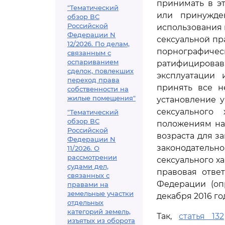
принимать в э
"Тематический
или принужде
обзор ВС
Российской
использования 
Федерации N
сексуальной пр
12/2026. По делам,
порнографичес
связанным с
оспариванием
ратифицирова
сделок, повлекших
эксплуатации 
переход права
принять все н
собственности на
жилые помещения"
установление у
сексуального
"Тематический
обзор ВС
положениям нац
Российской
возраста для за
Федерации N
законодательно
11/2026. О
рассмотрении
сексуального ха
судами дел,
правовая отве
связанных с
Федерации (оп
правами на
земельные участки
декабря 2016 г
отдельных
категорий земель,
Так,
статья 132
изъятых из оборота