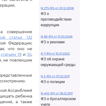
ерации,
N 273-ФЗ от 25.12.2008
ФЗ о
противодействии
коррупции
за совершение
N 38-ФЗ от 13.03.2006
ой статьи 132
ФЗ о рекламе
кой Федерации,
дая, что оно не
N 7-ФЗ от 10.01.2002
,
статьям 19
и
55
,
ФЗ об охране
я, не повлекшие
окружающей среды
редставленные
N 3-ФЗ от 07.02.2011
ассмотрению.
ФЗ о полиции
ьной Ассамблеей
N 402-ФЗ от 06.12.2011
ащищать ребенка
ФЗ о бухгалтерском
щения, а также
учете