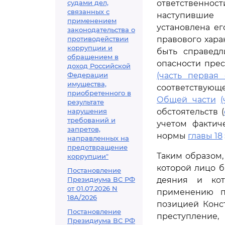
судами дел,
ответственнос
связанных с
наступившие 
применением
установлена е
законодательства о
противодействии
правового хар
коррупции и
быть справедл
обращением в
опасности прес
доход Российской
Федерации
(часть первая 
имущества,
соответствующе
приобретенного в
Общей части
результате
нарушения
обстоятельств (
требований и
учетом фактич
запретов,
нормы
главы 18
направленных на
предотвращение
Таким образом
коррупции"
которой лицо 
Постановление
Президиума ВС РФ
деяния и кот
от 01.07.2026 N
применению п
18А/2026
позицией Конс
Постановление
преступление
Президиума ВС РФ