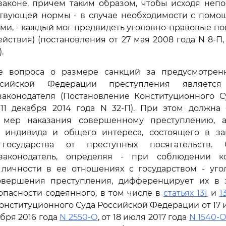
законе, причем таким образом, чтобы исходя непо
ствующей нормы - в случае необходимости с помо
ами, - каждый мог предвидеть уголовно-правовые по
йствия) (постановления от 27 мая 2008 года N 8-П,
.
е вопроса о размере санкций за предусмотрен
ийской Федерации преступления является 
законодателя (Постановление Конституционного С
11 декабря 2014 года N 32-П). При этом должна 
 мер наказания совершенному преступлению, 
 индивида и общего интереса, состоящего в за
осударства от преступных посягательств. Со
законодатель, определяя - при соблюдении ко
 личности в ее отношениях с государством - уго
овершения преступления, дифференцирует их в 
пасности содеянного, в том числе в
статьях 131
и
1
онституционного Суда Российской Федерации от 17 и
ября 2016 года
N 2550-О
, от 18 июля 2017 года
N 1540-