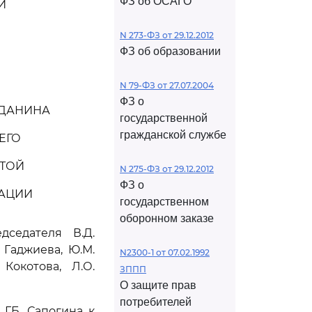
ФЗ об ОСАГО
И
N 273-ФЗ от 29.12.2012
ФЗ об образовании
N 79-ФЗ от 27.07.2004
ФЗ о
ЖДАНИНА
государственной
гражданской службе
ЕГО
РТОЙ
N 275-ФЗ от 29.12.2012
ФЗ о
РАЦИИ
государственном
оборонном заказе
седателя В.Д.
. Гаджиева, Ю.М.
N2300-1 от 07.02.1992
Кокотова, Л.О.
ЗППП
О защите прав
потребителей
.Б. Сапогина к