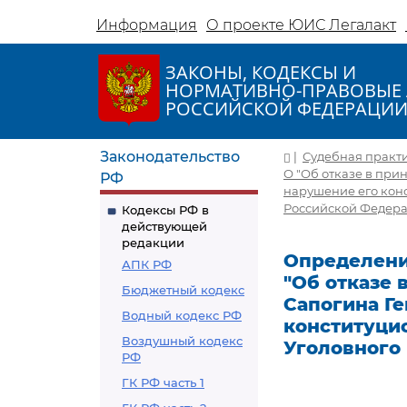
Информация
О проекте ЮИС Легалакт
ЗАКОНЫ, КОДЕКСЫ И
НОРМАТИВНО-ПРАВОВЫЕ 
РОССИЙСКОЙ ФЕДЕРАЦИ
Законодательство
|
Судебная практ
О "Об отказе в пр
РФ
нарушение его конс
Российской Федер
Кодексы РФ в
действующей
редакции
Определение
АПК РФ
"Об отказе
Бюджетный кодекс
Сапогина Г
Водный кодекс РФ
конституцио
Воздушный кодекс
Уголовного
РФ
ГК РФ часть 1