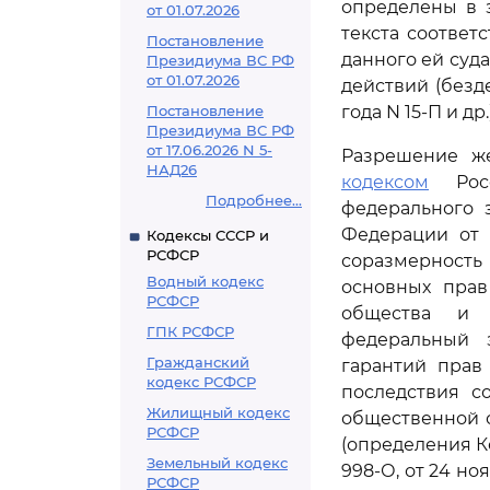
определены в 
от 01.07.2026
текста соответ
Постановление
данного ей суд
Президиума ВС РФ
от 01.07.2026
действий (безде
Постановление
года N 15-П и др.)
Президиума ВС РФ
от 17.06.2026 N 5-
Разрешение ж
НАД26
кодексом
Росс
Подробнее...
федерального 
Федерации от 
Кодексы СССР и
РСФСР
соразмерность
Водный кодекс
основных прав
РСФСР
общества и г
ГПК РСФСР
федеральный 
Гражданский
гарантий прав
кодекс РСФСР
последствия с
Жилищный кодекс
общественной о
РСФСР
(определения К
Земельный кодекс
998-О, от 24 но
РСФСР