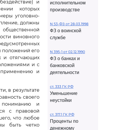
бездействие) и
исполнительном
шении которых
производстве
 меры уголовно-
пление, должны
N 53-ФЗ от 28.03.1998
и общественной
ФЗ о воинской
ности виновного
службе
редусмотренных
ом положений его
N 395-1 от 02.12.1990
х и отягчающих
ФЗ о банках и
оложениями и с
банковской
т применению и
деятельности
ст. 333 ГК РФ
и, в результате
Уменьшение
авность своего
неустойки
е пониманию и
ся с правовой
ст. 317.1 ГК РФ
его, что любое
Проценты по
ны быть четко
денежному