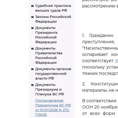
Судебная практика
рассмотрению в
высших судов РФ
Законы Российской
Федерации
Документы
Президента
1. Гражданин
Российской
преступления
Федерации
"Насильственн
Документы
Правительства
оспаривает ко
Российской
соответствует
К
Федерации
поскольку уста
Документы органов
тяжких последс
государственной
власти РФ
2. Конституц
Документы
Президиума и
материалы, не 
Пленума ВС РФ
Постановление
В соответствии
Президиума ВС РФ
ООН 20 ноября 
от 01.07.2026 N 272-
от всех форм 
ПЭК25