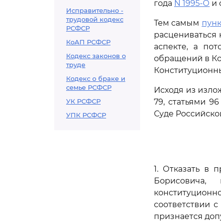
года
N 1995-О
и 
Исправительно -
трудовой кодекс
Тем самым
пунк
РСФСР
расцениваться 
КоАП РСФСР
аспекте, а по
Кодекс законов о
обращений в Ко
труде
Конституционн
Кодекс о браке и
семье РСФСР
Исходя из излож
УК РСФСР
79, статьями 9
Суде Российско
УПК РСФСР
1. Отказать в
Борисовича,
конституционн
соответствии 
признается доп