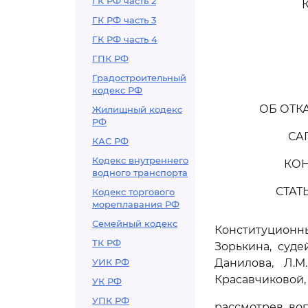
ГК РФ часть 2
ГК РФ часть 3
ГК РФ часть 4
ГПК РФ
Градостроительный
кодекс РФ
ОБ ОТК
Жилищный кодекс
РФ
СА
КАС РФ
Кодекс внутреннего
КОН
водного транспорта
СТАТ
Кодекс торгового
мореплавания РФ
Семейный кодекс
Конституцион
ТК РФ
Зорькина, судей
УИК РФ
Данилова, Л.М
Красавчиковой, 
УК РФ
УПК РФ
рассмотрев во