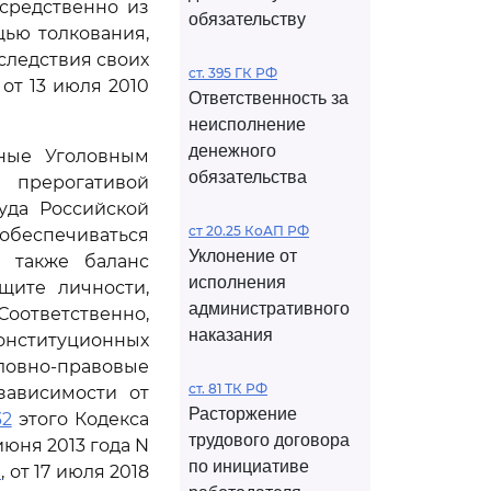
средственно из
обязательству
щью толкования,
следствия своих
ст. 395 ГК РФ
 от 13 июля 2010
Ответственность за
неисполнение
денежного
ные Уголовным
обязательства
прерогативой
уда Российской
ст 20.25 КоАП РФ
обеспечиваться
Уклонение от
а также баланс
исполнения
щите личности,
административного
ответственно,
наказания
нституционных
ловно-правовые
ст. 81 ТК РФ
зависимости от
Расторжение
32
этого Кодекса
трудового договора
юня 2013 года N
по инициативе
О
, от 17 июля 2018