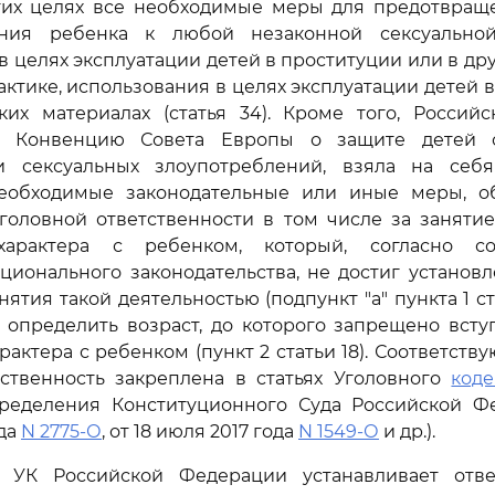
тих целях все необходимые меры для предотвращ
ния ребенка к любой незаконной сексуальной 
в целях эксплуатации детей в проституции или в др
актике, использования в целях эксплуатации детей 
ких материалах (статья 34). Кроме того, Российс
в Конвенцию Совета Европы о защите детей о
и сексуальных злоупотреблений, взяла на себя
еобходимые законодательные или иные меры, 
головной ответственности в том числе за заняти
 характера с ребенком, который, согласно со
ионального законодательства, не достиг установ
нятия такой деятельностью (подпункт "a" пункта 1 ста
 определить возраст, до которого запрещено всту
рактера с ребенком (пункт 2 статьи 18). Соответст
тственность закреплена в статьях Уголовного
коде
ределения Конституционного Суда Российской Ф
ода
N 2775-О
, от 18 июля 2017 года
N 1549-О
и др.).
УК Российской Федерации устанавливает ответ