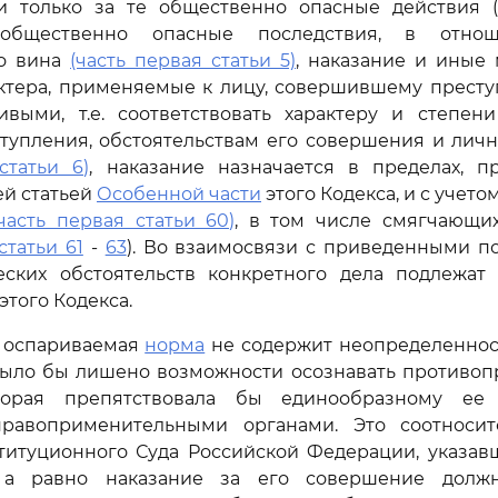
ти только за те общественно опасные действия (
общественно опасные последствия, в отно
го вина
(часть первая статьи 5)
, наказание и иные
актера, применяемые к лицу, совершившему престу
ивыми, т.е. соответствовать характеру и степен
тупления, обстоятельствам его совершения и лич
статьи 6)
, наказание назначается в пределах, п
й статьей
Особенной части
этого Кодекса, и с учет
(часть первая статьи 60)
, в том числе смягчающи
статьи 61
-
63
). Во взаимосвязи с приведенными п
еских обстоятельств конкретного дела подлежа
этого Кодекса.
, оспариваемая
норма
не содержит неопределенност
было бы лишено возможности осознавать противопр
орая препятствовала бы единообразному е
равоприменительными органами. Это соотносит
титуционного Суда Российской Федерации, указавш
, а равно наказание за его совершение долж