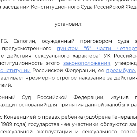
 заседании Конституционного Суда Российской Фед
установил:
 Г.Б. Сапогин, осужденный приговором суда 
, предусмотренного
пунктом "б" части четверт
ые действия сексуального характера" УК Российс
нституционность этого
законоположения
, утверж
онституции
Российской Федерации, ее
преамбуле
навливает чрезмерно строгое наказание за действи
твий.
ионный Суд Российской Федерации, изучив п
находит оснований для принятия данной жалобы к р
 с Конвенцией о правах ребенка (одобрена Генерал
1989 года) государства - ее участники обязуются з
сексуальной эксплуатации и сексуального совра