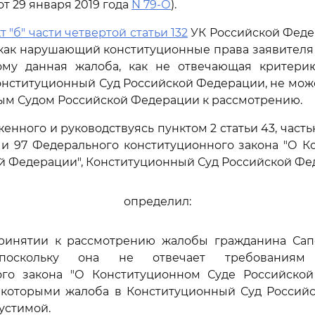
от 29 января 2019 года
N 79-О
).
т "б" части четвертой статьи 132
УК Российской Феде
как нарушающий конституционные права заявителя
тому данная жалоба, как не отвечающая критери
нституционный Суд Российской Федерации, не мож
ым Судом Российской Федерации к рассмотрению.
енного и руководствуясь пунктом 2 статьи 43, част
6 и 97 Федерального конституционного закона "О 
й Федерации", Конституционный Суд Российской Ф
определил:
 принятии к рассмотрению жалобы гражданина Сап
 поскольку она не отвечает требованиям 
ого закона "О Конституционном Суде Российской
с которыми жалоба в Конституционный Суд Россий
устимой.