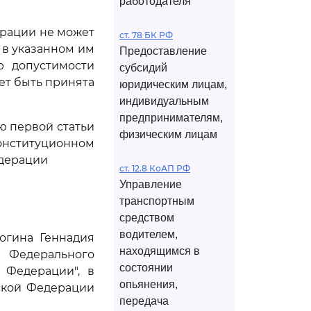
работодателя
рации не может
ст. 78 БК РФ
 в указанном им
Предоставление
ю допустимости
субсидий
ет быть принята
юридическим лицам,
индивидуальным
предпринимателям,
ью первой статьи
физическим лицам
Конституционном
едерации
ст. 12.8 КоАП РФ
Управление
транспортным
средством
водителем,
огина Геннадия
находящимся в
Федерального
состоянии
 Федерации", в
опьянения,
ской Федерации
передача