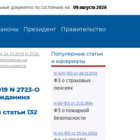
ьные документы по состоянию на:
09 августа 2026
Законы
Президент
Правительство
Популярные статьи
24.10.2019 N 2723-
орисовича на
и материалы
ного кодекса
N 400-ФЗ от 28.12.2013
ФЗ о страховых
пенсиях
19 N 2723-О
ажданина
N 69-ФЗ от 21.12.1994
ФЗ о пожарной
статьи 132
безопасности
N 40-ФЗ от 25.04.2002