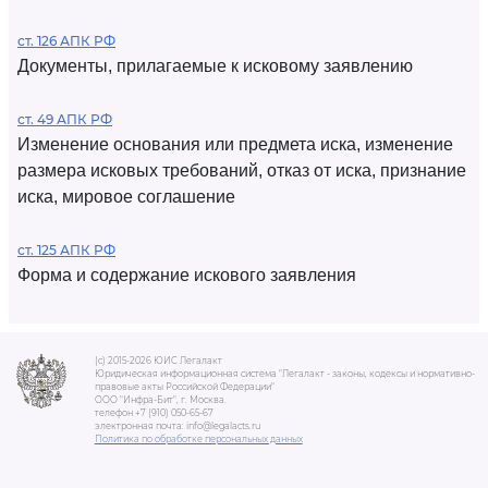
ст. 126 АПК РФ
Документы, прилагаемые к исковому заявлению
ст. 49 АПК РФ
Изменение основания или предмета иска, изменение
размера исковых требований, отказ от иска, признание
иска, мировое соглашение
ст. 125 АПК РФ
Форма и содержание искового заявления
(c) 2015-2026 ЮИС Легалакт
Юридическая информационная система "Легалакт - законы, кодексы и нормативно-
правовые акты Российской Федерации"
ООО "Инфра-Бит", г. Москва.
телефон +7 (910) 050-65-67
электронная почта: info@legalacts.ru
Политика по обработке персональных данных