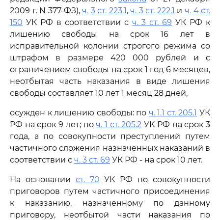
2009 г. N 377-ФЗ),
ч. 3 ст. 223.1
,
ч. 3 ст. 222.1
и
ч. 4 ст.
150
УК РФ в соответствии с
ч. 3 ст. 69
УК РФ к
лишению свободы на срок 16 лет в
исправительной колонии строгого режима со
штрафом в размере 420 000 рублей и с
ограничением свободы на срок 1 год 6 месяцев,
неотбытая часть наказания в виде лишения
свободы составляет 10 лет 1 месяц 28 дней,
осужден к лишению свободы: по
ч. 1.1 ст. 205.1
УК
РФ на срок 9 лет; по
ч. 1 ст. 205.2
УК РФ на срок 3
года, а по совокупности преступлений путем
частичного сложения назначенных наказаний в
соответствии с
ч. 3 ст. 69
УК РФ - на срок 10 лет.
На основании
ст. 70
УК РФ по совокупности
приговоров путем частичного присоединения
к наказанию, назначенному по данному
приговору, неотбытой части наказания по