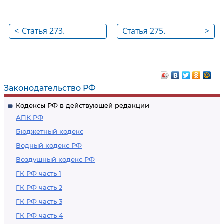
<
Статья 273.
Статья 275.
>
Неправомерные
Перемещение
операции с
товаров через
товарами и
таможенную
транспортными
границу
Законодательство РФ
средствами,
Российской
Кодексы РФ в действующей редакции
помещенными под
Федерации под
АПК РФ
определенный
видом товаров не
Бюджетный кодекс
таможенный режим,
для коммерческих
Водный кодекс РФ
изменение их
целей
Воздушный кодекс РФ
состояния,
пользование и
ГК РФ часть 1
распоряжение ими
ГК РФ часть 2
ГК РФ часть 3
ГК РФ часть 4