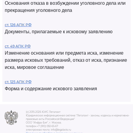
Основания отказа в возбуждении уголовного дела или
прекращения уголовного дела
ст. 126 АПК РФ
Документы, прилагаемые к исковому заявлению
ст. 49 АПК РФ
Изменение основания или предмета иска, изменение
размера исковых требований, отказ от иска, признание
иска, мировое соглашение
ст. 125 АПК РФ
Форма и содержание искового заявления
(c) 2015-2026 ЮИС Легалакт
Юридическая информационная система "Легалакт - законы, кодексы и нормативно-
правовые акты Российской Федерации"
ООО "Инфра-Бит", г. Москва.
телефон +7 (910) 050-65-67
электронная почта: info@legalacts.ru