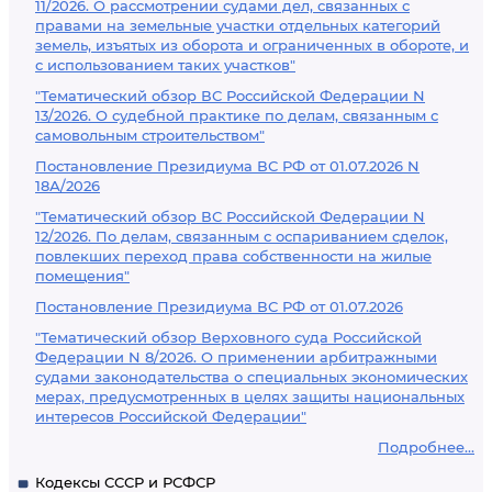
11/2026. О рассмотрении судами дел, связанных с
правами на земельные участки отдельных категорий
земель, изъятых из оборота и ограниченных в обороте, и
с использованием таких участков"
"Тематический обзор ВС Российской Федерации N
13/2026. О судебной практике по делам, связанным с
самовольным строительством"
Постановление Президиума ВС РФ от 01.07.2026 N
18А/2026
"Тематический обзор ВС Российской Федерации N
12/2026. По делам, связанным с оспариванием сделок,
повлекших переход права собственности на жилые
помещения"
Постановление Президиума ВС РФ от 01.07.2026
"Тематический обзор Верховного суда Российской
Федерации N 8/2026. О применении арбитражными
судами законодательства о специальных экономических
мерах, предусмотренных в целях защиты национальных
интересов Российской Федерации"
Подробнее...
Кодексы СССР и РСФСР