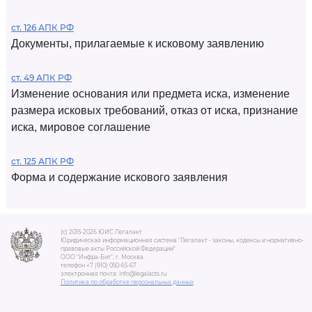
ст. 126 АПК РФ
Документы, прилагаемые к исковому заявлению
ст. 49 АПК РФ
Изменение основания или предмета иска, изменение
размера исковых требований, отказ от иска, признание
иска, мировое соглашение
ст. 125 АПК РФ
Форма и содержание искового заявления
(c) 2015-2026 ЮИС Легалакт
Юридическая информационная система "Легалакт - законы, кодексы и нормативно-
правовые акты Российской Федерации"
ООО "Инфра-Бит", г. Москва.
телефон +7 (910) 050-65-67
электронная почта: info@legalacts.ru
Политика по обработке персональных данных