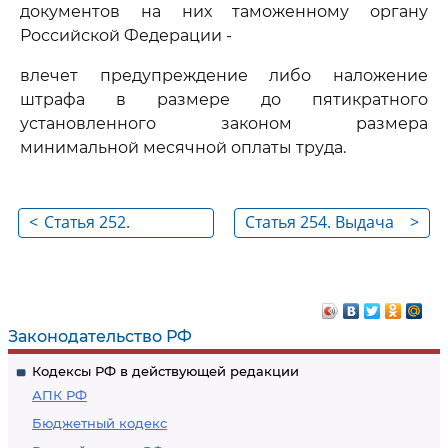
документов на них таможенному органу
Российской Федерации -
влечет предупреждение либо наложение
штрафа в размере до пятикратного
установленного законом размера
минимальной месячной оплаты труда.
<
Статья 252.
Статья 254. Выдача
>
Непринятие мер в
без разрешения
случае аварии или
таможенного
действия
органа Российской
непреодолимой
Федерации, утрата
Законодательство РФ
силы
или недоставление
Кодексы РФ в действующей редакции
в таможенный
АПК РФ
орган Российской
Бюджетный кодекс
Федерации