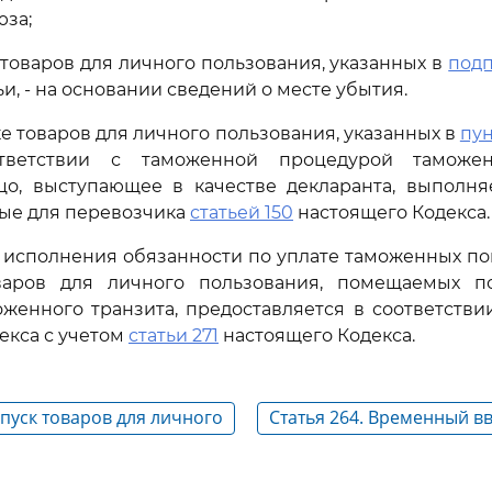
за;
 товаров для личного пользования, указанных в
подп
и, - на основании сведений о месте убытия.
ке товаров для личного пользования, указанных в
пун
ответствии с таможенной процедурой таможен
цо, выступающее в качестве декларанта, выполняе
ые для перевозчика
статьей 150
настоящего Кодекса.
 исполнения обязанности по уплате таможенных по
варов для личного пользования, помещаемых п
женного транзита, предоставляется в соответстви
екса с учетом
статьи 271
настоящего Кодекса.
ыпуск товаров для личного
Статья 264. Временный в
транспортных средств дл
пользования