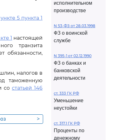
исполнительном
производстве
ункте 5 пункта 1
N 53-ФЗ от 28.03.1998
ФЗ о воинской
кте 1
настоящей
службе
ного транзита
т обязанности,
N 395-1 от 02.12.1990
ФЗ о банках и
банковской
шлин, налогов в
деятельности
од таможенную
и со
статьей 146
ст. 333 ГК РФ
Уменьшение
неустойки
воз
>
ст. 317.1 ГК РФ
я личного
Проценты по
денежному