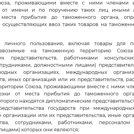
оюза, проживающими вместе с ними членами 
 от имени и по поручению таких лиц иными 
 места прибытия до таможенного органа, опр
, осуществляющих ввоз таких товаров на таможен
 личного пользования, включая товары для п
 ввозимые на таможенную территорию Союза
их представительств, работниками консульск
отрудниками, должностными лицами) представитель
одных организациях, международных орган
тв, иных организаций или их представительств, р
рритории Союза, проживающими вместе с ними чле
озки от места прибытия до таможенного орга
оторого находятся дипломатические представительст
редставительства государств при международных
организации или их представительства, иные орг
ства, сотрудниками, работниками, персоналом 
ицами) которых они являются;