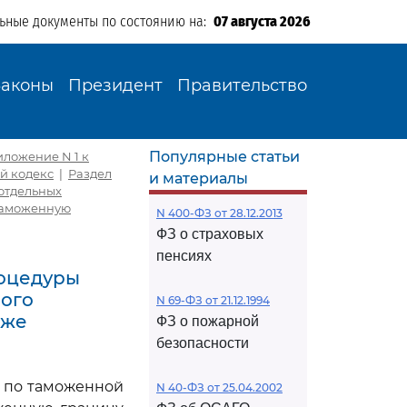
льные документы по состоянию на:
07 августа 2026
Законы
Президент
Правительство
Популярные статьи
иложение N 1 к
й кодекс
|
Раздел
и материалы
отдельных
 таможенную
N 400-ФЗ от 28.12.2013
ФЗ о страховых
пенсиях
роцедуры
ного
N 69-ФЗ от 21.12.1994
аже
ФЗ о пожарной
безопасности
и по таможенной
N 40-ФЗ от 25.04.2002