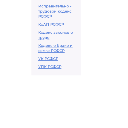
Исправительно -
трудовой кодекс
РСФСР
КоАП РСФСР
Кодекс законов о
труде
Кодекс о браке и
семье РСФСР
УК РСФСР
УПК РСФСР