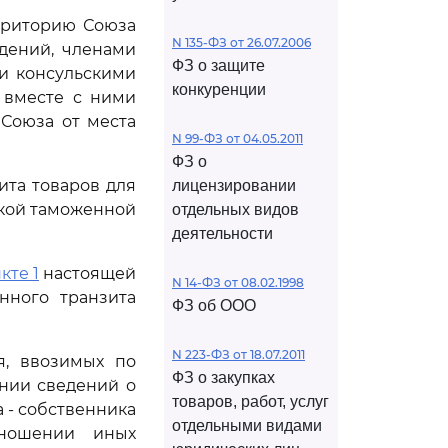
рриторию Союза
N 135-ФЗ от 26.07.2006
дений, членами
ФЗ о защите
и консульскими
конкуренции
 вместе с ними
Союза от места
N 99-ФЗ от 04.05.2011
ФЗ о
та товаров для
лицензировании
ской таможенной
отдельных видов
деятельности
кте 1
настоящей
N 14-ФЗ от 08.02.1998
нного транзита
ФЗ об ООО
N 223-ФЗ от 18.07.2011
я, ввозимых по
ФЗ о закупках
ании сведений о
товаров, работ, услуг
 - собственника
отдельными видами
тношении иных