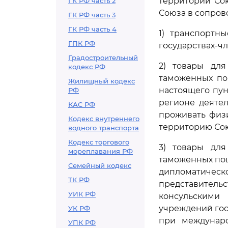
территории Со
ГК РФ часть 2
Союза в сопров
ГК РФ часть 3
ГК РФ часть 4
1) транспортн
ГПК РФ
государствах-ч
Градостроительный
2) товары для
кодекс РФ
таможенных по
Жилищный кодекс
настоящего пун
РФ
регионе деяте
КАС РФ
проживать физ
Кодекс внутреннего
территорию Сою
водного транспорта
Кодекс торгового
3) товары для
мореплавания РФ
таможенных пош
Семейный кодекс
дипломатическ
ТК РФ
представитель
УИК РФ
консульскими
учреждений гос
УК РФ
при междунаро
УПК РФ