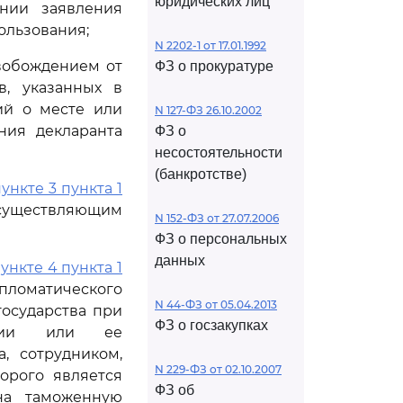
юридических лиц
ании заявления
ользования;
N 2202-1 от 17.01.1992
свобождением от
ФЗ о прокуратуре
в, указанных в
ий о месте или
N 127-ФЗ 26.10.2002
ния декларанта
ФЗ о
несостоятельности
(банкротстве)
ункте 3 пункта 1
 осуществляющим
N 152-ФЗ от 27.07.2006
ФЗ о персональных
данных
ункте 4 пункта 1
ипломатического
N 44-ФЗ от 05.04.2013
государства при
ФЗ о госзакупках
зации или ее
, сотрудником,
N 229-ФЗ от 02.10.2007
орого является
ФЗ об
на таможенную