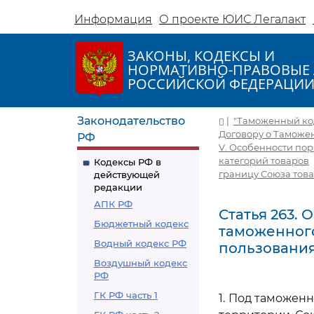
Информация
О проекте ЮИС Легалакт
ЗАКОНЫ, КОДЕКСЫ И
НОРМАТИВНО-ПРАВОВЫЕ 
РОССИЙСКОЙ ФЕДЕРАЦИ
Законодательство
|
"Таможенный коде
Договору о Таможе
РФ
V. Особенности по
категорий товаров
Кодексы РФ в
границу Союза това
действующей
редакции
АПК РФ
Статья 263.
Бюджетный кодекс
таможенного
Водный кодекс РФ
пользовани
Воздушный кодекс
РФ
ГК РФ часть 1
1. Под таможен