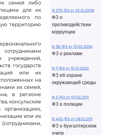
их семей либо
лицами для их
N 273-ФЗ от 25.12.2008
еделяемого по
ФЗ о
ную территорию
противодействии
коррупции
ервоначального
N 38-ФЗ от 13.03.2006
 сотрудниками
ФЗ о рекламе
их учреждений,
ств государств
N 7-ФЗ от 10.01.2002
изаций или их
ФЗ об охране
асположенных на
окружающей среды
нами их семей,
на, в регионе
N 3-ФЗ от 07.02.2011
ва, консульские
ФЗ о полиции
 организациях,
анизации или их
N 402-ФЗ от 06.12.2011
(сотрудниками,
ФЗ о бухгалтерском
учете