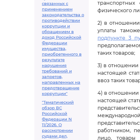
транспортных 
связанных с
применением
физического ли
законодательства о
противодействии
2) в отношении
коррупции и
уплаты таможе
обращением в
доход Российской
подпункте 3 пу
Федерации
предполагаемо
имущества,
таких товаров;
приобретенного в
результате
3) в отношении
нарушения
требований и
настоящей стат
запретов,
ввоз таких тов
направленных на
предотвращение
4) в отношении
коррупции"
настоящей стат
"Тематический
представительс
обзор ВС
Российской
международн
Федерации N
представитель
11/2026. О
работником, п
рассмотрении
судами дел,
лицо, товары