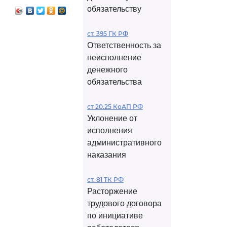
обязательству
ст. 395 ГК РФ
Ответственность за
неисполнение
денежного
обязательства
ст 20.25 КоАП РФ
Уклонение от
исполнения
административного
наказания
ст. 81 ТК РФ
Расторжение
трудового договора
по инициативе