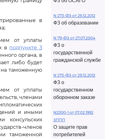
женную границу
ФЗ об ОСАГО
N 273-ФЗ от 29.12.2012
стрированные в
ФЗ об образовании
а;
N 79-ФЗ от 27.07.2004
нием от уплаты
ФЗ о
ых в
подпункте 3
государственной
нного органа, в
гражданской службе
ает либо будет
 на таможенную
N 275-ФЗ от 29.12.2012
ФЗ о
нием от уплаты
государственном
ельств, членами
оборонном заказе
ипломатических
ждений и иными
N2300-1 от 07.02.1992
и консульских
ЗППП
сударств-членов
О защите прав
ами таможенной
потребителей