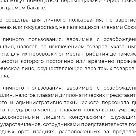
юза могут помещаться перемещаемые через тамо
ождаемом багаже:
ые средства для личного пользования, не зареги
ленах или государствах, не являющихся членами Союз
 личного пользования, ввозимые с освобожде
шлин, налогов, за исключением товаров, указанн
кта, для их перевозки от места прибытия до таможе
льности которого постоянно или временно прожив
ическое лицо, осуществляющее ввоз таких товаров
за;
 личного пользования, ввозимые с освобожде
лин, налогов главами дипломатических представит
ого и административно-технического персонала д
ств государств-членов, главами консульских учре
 должностными лицами, консульскими служащим
ударств-членов, сотрудниками представительств го
дных организациях, расположенных за предел