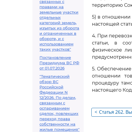
связанных с
территорию Сою
правами на
земельные участки
5) в отношении
отдельных
категорий земель,
настоящей стать
изъятых из оборота
и ограниченных в
4. При перевоз
обороте, и с
статьи, в со
использованием
таких участков"
физическое ли
предусмотренн
Постановление
Президиума ВС РФ
от 01.07.2026
5. Обеспечение
отношении то
"Тематический
обзор ВС
процедуру тамо
Российской
настоящего Код
Федерации N
12/2026. По делам,
связанным с
оспариванием
<
Статья 262. В
сделок, повлекших
переход права
пользования
собственности на
жилые помещения"