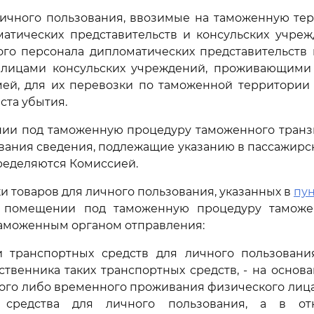
 личного пользования, ввозимые на таможенную те
матических представительств и консульских учреж
ого персонала дипломатических представительств 
лицами консульских учреждений, проживающими
мей, для их перевозки по таможенной территории 
ста убытия.
нии под таможенную процедуру таможенного транзи
вания сведения, подлежащие указанию в пассажир
ределяются Комиссией.
ки товаров для личного пользования, указанных в
пун
х помещении под таможенную процедуру таможе
таможенным органом отправления:
и транспортных средств для личного пользовани
твенника таких транспортных средств, - на основ
ого либо временного проживания физического лица
о средства для личного пользования, а в о