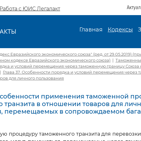
Актуа
Работа с ЮИС Легалакт
Главная
Кодексы
АКТЫ
И
кс Евразийского экономического союза" (ред. от 29.05.2019) (пр
нном кодексе Евразийского экономического союза)
|
Таможенны
рядка и условий перемещения через таможенную границу Союза 
|
Глава 37. Особенности порядка и условий перемещения через
ров для личного пользования
 Особенности применения таможенной п
 транзита в отношении товаров для лич
я, перемещаемых в сопровождаемом баг
ную процедуру таможенного транзита для перевозк