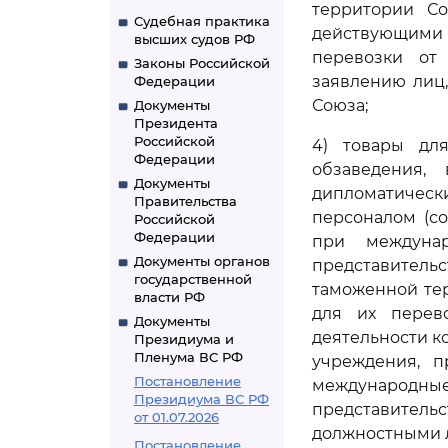
территории С
Судебная практика
действующими
высших судов РФ
перевозки от
Законы Российской
заявлению лиц
Федерации
Союза;
Документы
Президента
Российской
4) товары для
Федерации
обзаведения,
Документы
дипломатическ
Правительства
персоналом (с
Российской
Федерации
при междунар
Документы органов
представительс
государственной
таможенной те
власти РФ
для их перев
Документы
деятельности к
Президиума и
Пленума ВС РФ
учреждения, п
Постановление
международные 
Президиума ВС РФ
представитель
от 01.07.2026
должностными л
Постановление