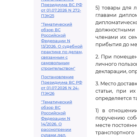
Президиума ВС РФ
5) товары для
от 01.07.2026 N 272-
главами дипло
ПЭК25
дипломатическ
"Тематический
должностными 
обзор ВС
Российской
членами их се
Федерации N
прибытия до ме
13/2026. О судебной
практике по делам,
2. При помеще
связанным с
самовольным
личного пользо
строительством"
декларации, оп
Постановление
Президиума ВС РФ
3. Место достав
от 01.07.2026 N 24-
статьи, при и
ПЭК26
определяется 
"Тематический
обзор ВС
1) в отношени
Российской
поручению собс
Федерации N
14/2026. О
месте постоянн
рассмотрении
транспортног
судами дел,