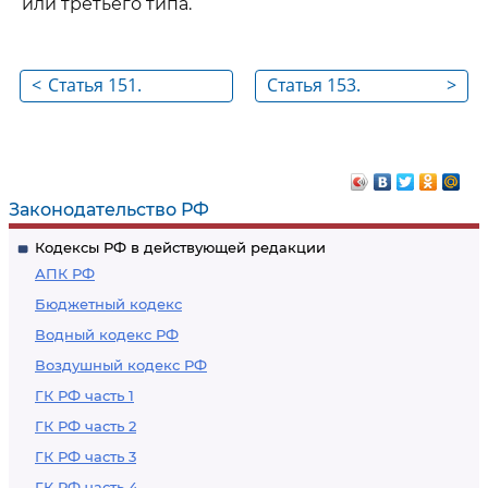
или третьего типа.
<
Статья 151.
Статья 153.
>
Завершение и
Возникновение и
прекращение
прекращение
действия
обязанности по
таможенной
уплате ввозных
Законодательство РФ
процедуры
таможенных
Кодексы РФ в действующей редакции
таможенного
пошлин, налогов,
АПК РФ
транзита
специальных,
Бюджетный кодекс
антидемпинговых,
Водный кодекс РФ
компенсационных
Воздушный кодекс РФ
пошлин в
отношении
ГК РФ часть 1
иностранных
ГК РФ часть 2
товаров,
ГК РФ часть 3
помещаемых
ГК РФ часть 4