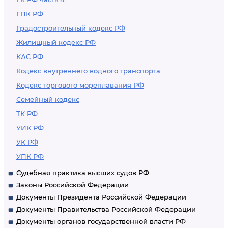
(помещенных) под
ГПК РФ
таможенную
Градостроительный кодекс РФ
процедуру
Жилищный кодекс РФ
таможенного
КАС РФ
транзита, при
Кодекс внутреннего водного транспорта
перевозке
Кодекс торгового мореплавания РФ
(транспортировке)
Семейный кодекс
по таможенной
ТК РФ
территории Союза,
УИК РФ
срок их уплаты и
исчисление
УК РФ
УПК РФ
Судебная практика высших судов РФ
Законы Российской Федерации
Документы Президента Российской Федерации
Документы Правительства Российской Федерации
Документы органов государственной власти РФ