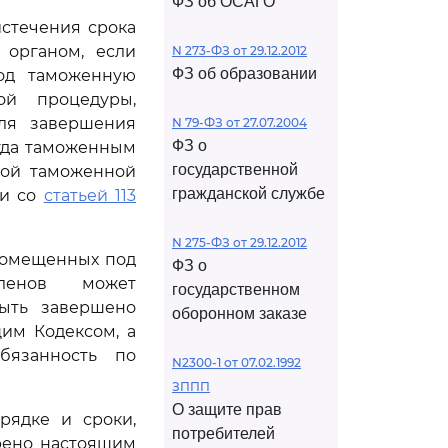
ФЗ об ОСАГО
стечения срока
 органом, если
N 273-ФЗ от 29.12.2012
ФЗ об образовании
од таможенную
ой процедуры,
ля завершения
N 79-ФЗ от 27.07.2004
ФЗ о
огда таможенным
государственной
ной таможенной
гражданской службе
ии со
статьей 113
N 275-ФЗ от 29.12.2012
 помещенных под
ФЗ о
членов может
государственном
быть завершено
оборонном заказе
им Кодексом, а
бязанность по
N2300-1 от 07.02.1992
ЗППП
О защите прав
рядке и сроки,
потребителей
рено настоящим