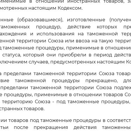
именимые в отношении иностранных товаров, 
смотренных настоящим Кодексом.
енные (образовавшиеся), изготовленные (получе
аможенных процедур, действие которых пр
ахождения и использования на таможенной тер
енной территории Союза или ввоза на такую терр
 таможенные процедуры, применимые в отношении 
т статуса, который они приобрели в период дейст
сключением случаев, предусмотренных настоящим К
а пределами таможенной территории Союза товар
твие таможенной процедуры прекращено, дл
 пределами таможенной территории Союза подл
 процедуры, применимые в отношении товаров Сою
 территорию Союза - под таможенные процедуры
транных товаров.
ии товаров под таможенные процедуры в соответс
атьи после прекращения действия таможенн