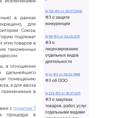
за исключением
N 135-ФЗ от 26.07.2006
ФЗ о защите
нные) в рамках
конкуренции
екращено, для
ритории Союза,
иторию подлежат
N 99-ФЗ от 04.05.2011
ФЗ о
этих товаров в
лицензировании
вия таможенных
отдельных видов
одексом.
деятельности
ы, в отношении
я дальнейшего
N 14-ФЗ от 08.02.1998
ежат помещению
ФЗ об ООО
за, а для ввоза
, применимые в
N 223-ФЗ от 18.07.2011
ФЗ о закупках
товаров, работ, услуг
твии с
пунктом 7
отдельными видами
ых процедур в