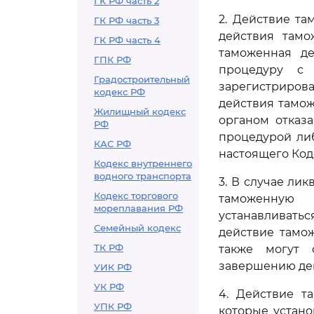
ГК РФ часть 2
2. Действие т
ГК РФ часть 3
действия тамо
ГК РФ часть 4
таможенная д
ГПК РФ
процедуру с 
Градостроительный
зарегистриро
кодекс РФ
действия тамож
Жилищный кодекс
органом отказ
РФ
процедурой ли
КАС РФ
настоящего Код
Кодекс внутреннего
водного транспорта
3. В случае ли
Кодекс торгового
таможенную 
мореплавания РФ
устанавливать
Семейный кодекс
действие тамо
ТК РФ
также могут 
завершению де
УИК РФ
УК РФ
4. Действие т
УПК РФ
которые устан