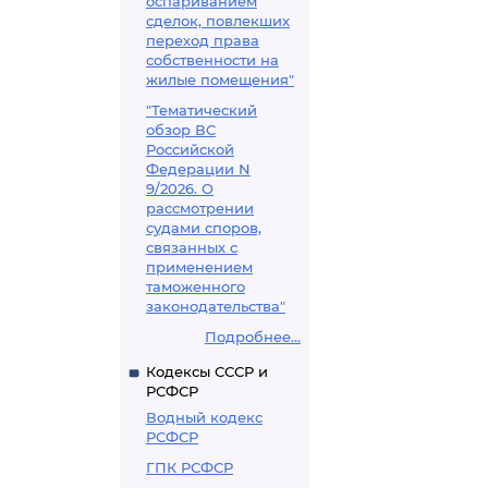
оспариванием
сделок, повлекших
переход права
собственности на
жилые помещения"
"Тематический
обзор ВС
Российской
Федерации N
9/2026. О
рассмотрении
судами споров,
связанных с
применением
таможенного
законодательства"
Подробнее...
Кодексы СССР и
РСФСР
Водный кодекс
РСФСР
ГПК РСФСР