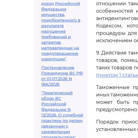
отношении так
доход Российской
Федерации
особенностей 
имущества,
антидемпинго
приобретенного в
Кодексом, ко
результате
нарушения
процедуры для
требований и
исключением о
запретов,
направленных на
9. Действие т
предотвращение
коррупции"
товаров, поме
таких товаров 
Постановление
Президиума ВС РФ
пунктом 1 статьи
от 01.07.2026 N
18А/2026
Таможенные пр
"Тематический
иных таможенны
обзор ВС
может быть пр
Российской
предусмотрено 
Федерации N
13/2026. О судебной
практике по делам,
Порядок приос
связанным с
установленных 
самовольным
строительством"