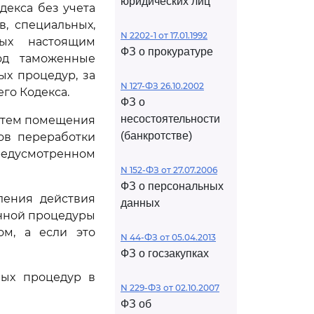
юридических лиц
екса без учета
, специальных,
N 2202-1 от 17.01.1992
ных настоящим
ФЗ о прокуратуре
од таможенные
х процедур, за
N 127-ФЗ 26.10.2002
го Кодекса.
ФЗ о
несостоятельности
утем помещения
(банкротстве)
ов переработки
предусмотренном
N 152-ФЗ от 27.07.2006
ФЗ о персональных
ления действия
данных
енной процедуры
ом, а если это
N 44-ФЗ от 05.04.2013
ФЗ о госзакупках
ных процедур в
N 229-ФЗ от 02.10.2007
ФЗ об