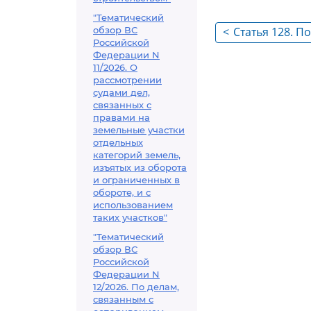
"Тематический
обзор ВС
<
Статья 128. 
Российской
таможенную 
Федерации N
11/2026. О
рассмотрении
судами дел,
связанных с
правами на
земельные участки
отдельных
категорий земель,
изъятых из оборота
и ограниченных в
обороте, и с
использованием
таких участков"
"Тематический
обзор ВС
Российской
Федерации N
12/2026. По делам,
связанным с