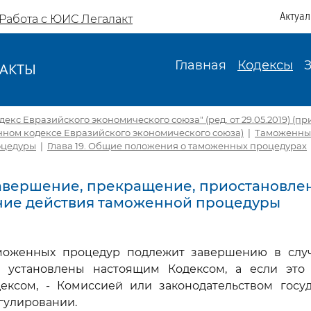
Актуа
Работа с ЮИС Легалакт
Главная
Кодексы
АКТЫ
И
кс Евразийского экономического союза" (ред. от 29.05.2019) (пр
нном кодексе Евразийского экономического союза)
|
Таможенны
оцедуры
|
Глава 19. Общие положения о таможенных процедурах
 Завершение, прекращение, приостановле
ние действия таможенной процедуры
аможенных процедур подлежит завершению в случ
е установлены настоящим Кодексом, а если это
ексом, - Комиссией или законодательством госуд
гулировании.