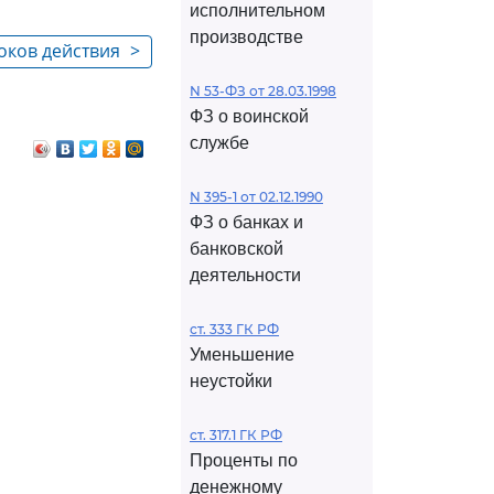
исполнительном
производстве
оков действия
>
N 53-ФЗ от 28.03.1998
ФЗ о воинской
службе
N 395-1 от 02.12.1990
ФЗ о банках и
банковской
деятельности
ст. 333 ГК РФ
Уменьшение
неустойки
ст. 317.1 ГК РФ
Проценты по
денежному