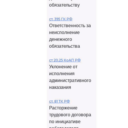
обязательству
ст. 395 ГК РФ
Ответственность за
неисполнение
денежного
обязательства
ст 20.25 КоАП РФ
Уклонение от
исполнения
административного
наказания
ст. 81 ТК РФ
Расторжение
трудового договора
по инициативе