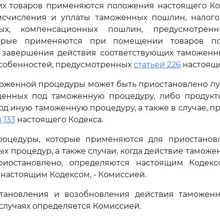
их товаров применяются положения настоящего Код
исчисления и уплаты таможенных пошлин, налогов
вых, компенсационных пошлин, предусмотрен
торые применяются при помещении товаров п
 завершения действия соответствующих таможенны
собенностей, предусмотренных
статьей 226
настояще
аможенной процедуры может быть приостановлено п
щенных под таможенную процедуру, либо продукт
под иную таможенную процедуру, а также в случае, 
 133
настоящего Кодекса.
оцедуры, которые применяются для приостанов
х процедур, а также случаи, когда действие тамож
иостановлено, определяются настоящим Кодекс
настоящим Кодексом, - Комиссией.
тановления и возобновления действия таможен
случаях определяется Комиссией.