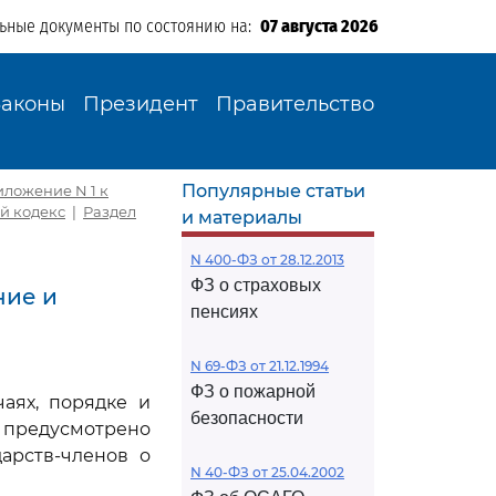
льные документы по состоянию на:
07 августа 2026
Законы
Президент
Правительство
Популярные статьи
иложение N 1 к
й кодекс
|
Раздел
и материалы
N 400-ФЗ от 28.12.2013
ФЗ о страховых
ние и
пенсиях
N 69-ФЗ от 21.12.1994
ФЗ о пожарной
аях, порядке и
безопасности
 предусмотрено
арств-членов о
N 40-ФЗ от 25.04.2002