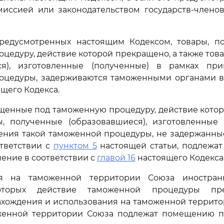
омиссией или законодательством государств-члено
 предусмотренных настоящим Кодексом, товары, 
цедуру, действие которой прекращено, а также тов
ся), изготовленные (полученные) в рамках пр
оцедуры, задерживаются таможенными органами в 
щего Кодекса.
ещенные под таможенную процедуру, действие кото
ы, полученные (образовавшиеся), изготовленные 
ения такой таможенной процедуры, не задержанн
тветствии с
пунктом 5
настоящей статьи, подлежа
ение в соответствии с
главой 16
настоящего Кодекса
ся на таможенной территории Союза иностран
оторых действие таможенной процедуры пре
ахождения и использования на таможенной террито
женной территории Союза подлежат помещению 