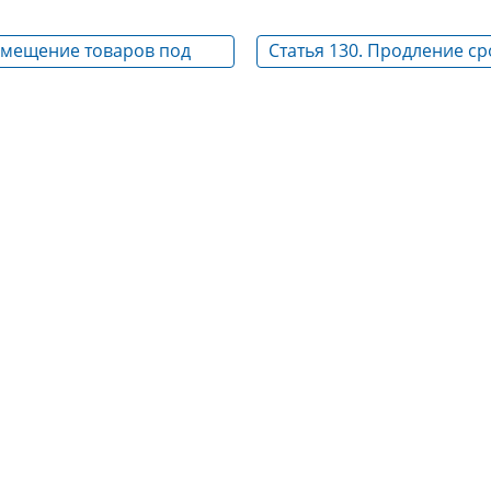
Помещение товаров под
Статья 130. Продление ср
процедуру
таможенных процедур