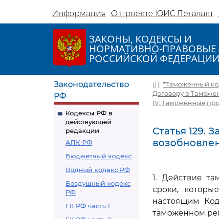
Информация
О проекте ЮИС Легалакт
ЗАКОНЫ, КОДЕКСЫ И
НОРМАТИВНО-ПРАВОВЫЕ 
РОССИЙСКОЙ ФЕДЕРАЦИ
Законодательство
|
"Таможенный коде
Договору о Таможе
РФ
IV. Таможенные пр
Кодексы РФ в
действующей
Статья 129.
редакции
возобновле
АПК РФ
Бюджетный кодекс
Водный кодекс РФ
1. Действие т
Воздушный кодекс
сроки, которы
РФ
настоящим Код
ГК РФ часть 1
таможенном ре