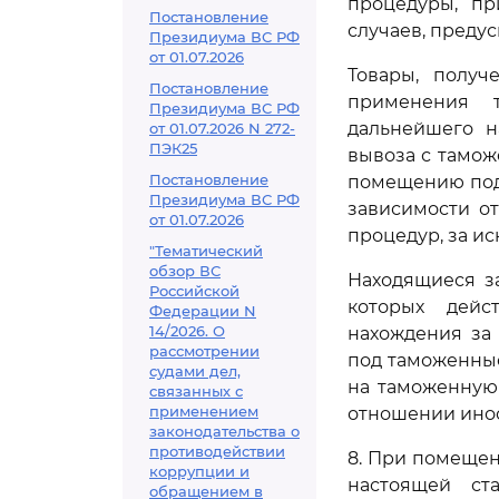
процедуры, пр
Постановление
случаев, преду
Президиума ВС РФ
от 01.07.2026
Товары, получ
Постановление
применения т
Президиума ВС РФ
дальнейшего н
от 01.07.2026 N 272-
ПЭК25
вывоза с тамож
Постановление
помещению под
Президиума ВС РФ
зависимости о
от 01.07.2026
процедур, за и
"Тематический
обзор ВС
Находящиеся з
Российской
которых дейс
Федерации N
14/2026. О
нахождения за
рассмотрении
под таможенные
судами дел,
на таможенную
связанных с
применением
отношении инос
законодательства о
противодействии
8. При помещен
коррупции и
настоящей ст
обращением в