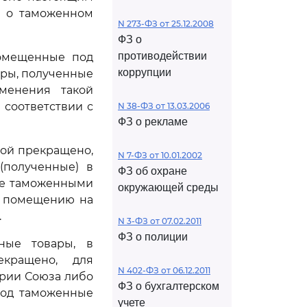
в о таможенном
N 273-ФЗ от 25.12.2008
ФЗ о
противодействии
помещенные под
коррупции
ары, полученные
именения такой
соответствии с
N 38-ФЗ от 13.03.2006
ФЗ о рекламе
рой прекращено,
N 7-ФЗ от 10.01.2002
(полученные) в
ФЗ об охране
ые таможенными
окружающей среды
т помещению на
.
N 3-ФЗ от 07.02.2011
ФЗ о полиции
ные товары, в
кращено, для
N 402-ФЗ от 06.12.2011
рии Союза либо
ФЗ о бухгалтерском
под таможенные
учете