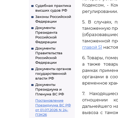
Кодексом, - К
Судебная практика
высших судов РФ
регулировании.
Законы Российской
Федерации
5. В случаях,
Документы
таможенную про
Президента
(образовавшие
Российской
таможенной пр
Федерации
главой 51
настоя
Документы
Правительства
6. Товары, пом
Российской
Федерации
а также товар
Документы органов
рамках примен
государственной
органами в соо
власти РФ
временное хран
Документы
Президиума и
7. Находящие
Пленума ВС РФ
отношении к
Постановление
Президиума ВС РФ
дальнейшего н
от 01.07.2026 N 24-
вывоза с тамо
ПЭК26