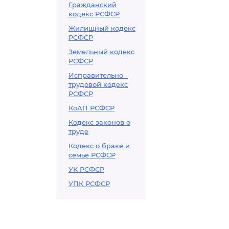
Гражданский
кодекс РСФСР
Жилищный кодекс
РСФСР
Земельный кодекс
РСФСР
Исправительно -
трудовой кодекс
РСФСР
КоАП РСФСР
Кодекс законов о
труде
Кодекс о браке и
семье РСФСР
УК РСФСР
УПК РСФСР