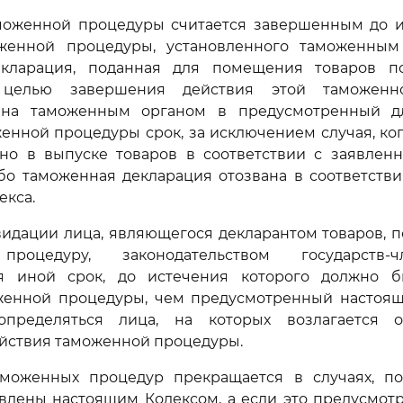
аможенной процедуры считается завершенным до и
женной процедуры, установленного таможенным
екларация, поданная для помещения товаров п
целью завершения действия этой таможенн
вана таможенным органом в предусмотренный д
енной процедуры срок, за исключением случая, к
ано в выпуске товаров в соответствии с заявлен
бо таможенная декларация отозвана в соответств
екса.
квидации лица, являющегося декларантом товаров,
процедуру, законодательством государств-
ся иной срок, до истечения которого должно 
женной процедуры, чем предусмотренный настоящ
определяться лица, на которых возлагается о
йствия таможенной процедуры.
аможенных процедур прекращается в случаях, по
овлены настоящим Кодексом, а если это предусмот