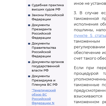
иное не устано
Судебная практика
высших судов РФ
3. В случае е
Законы Российской
таможенной пр
Федерации
исполнения об
Документы
Президента
пошлины, нало
Российской
пункте 5 стать
Федерации
таможенным 
Документы
регулировании
Правительства
Российской
обеспечение ис
Федерации
счет такого обе
Документы органов
государственной
Если при пере
власти РФ
процедурой т
Документы
уполномоченн
Президиума и
Пленума ВС РФ
таможенные по
"Тематический
предусмотрен
обзор ВС
взыскиваются
Российской
таможенном ре
Федерации N