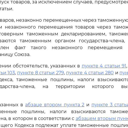
уск товаров, за исключением случаев, предусмотр
атьи.
варов, незаконно перемещенных через таможенную
м незаконного перемещения товаров через тамо
товерным таможенным декларированием, тамож
ваются таможенным органом государства-члена,
влен факт такого незаконного перемещения 
ницу Союза.
нии обстоятельств, указанных в
пункте 4 статьи 91
тьи 103
,
пункте 8 статьи 279
,
пункте 4 статьи 280
и
пун
декса, таможенные пошлины, налоги взыскиваю
дарства-члена, на территории которого в
казанных в
абзаце втором пункта 2
и
пункте 3 стать
оженные пошлины, налоги взыскиваются тамож
на, в котором в соответствии с
абзацем вторым пунк
щего Кодекса подлежат уплате таможенные пошлин