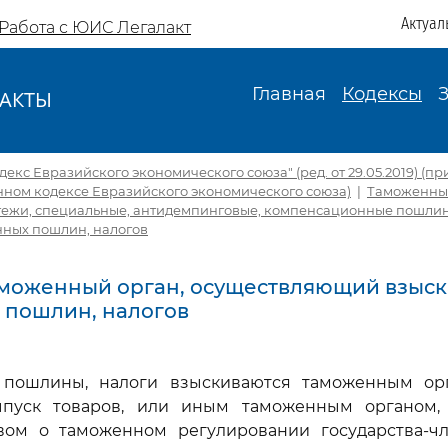
Актуал
Работа с ЮИС Легалакт
Главная
Кодексы
АКТЫ
И
кс Евразийского экономического союза" (ред. от 29.05.2019) (пр
нном кодексе Евразийского экономического союза)
|
Таможенны
атежи, специальные, антидемпинговые, компенсационные пошли
ных пошлин, налогов
Таможенный орган, осуществляющий взыс
 пошлин, налогов
 пошлины, налоги взыскиваются таможенным ор
ыпуск товаров, или иным таможенным органом,
твом о таможенном регулировании государства-чл