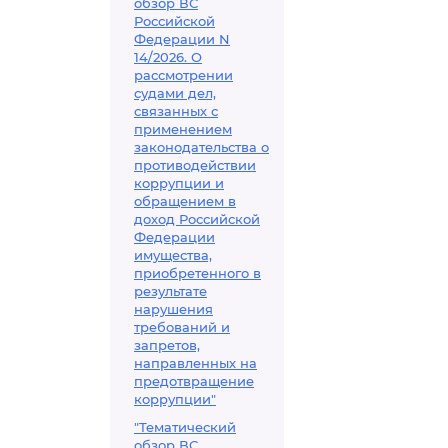
обзор ВС
Российской
Федерации N
14/2026. О
рассмотрении
судами дел,
связанных с
применением
законодательства о
противодействии
коррупции и
обращением в
доход Российской
Федерации
имущества,
приобретенного в
результате
нарушения
требований и
запретов,
направленных на
предотвращение
коррупции"
"Тематический
обзор ВС