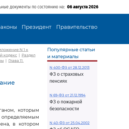
ьные документы по состоянию на:
06 августа 2026
Законы
Президент
Правительство
Популярные статьи
иложение N 1 к
й кодекс
|
Раздел
и материалы
ны
|
Глава 11.
N 400-ФЗ от 28.12.2013
ФЗ о страховых
пенсиях
кание
N 69-ФЗ от 21.12.1994
ФЗ о пожарной
безопасности
ганом, которым
 определяемым
N 40-ФЗ от 25.04.2002
ена, в котором