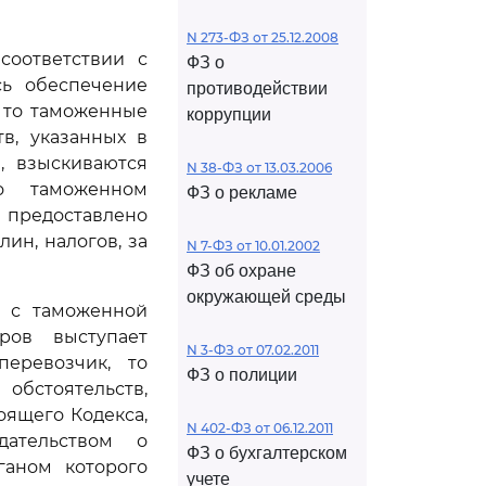
N 273-ФЗ от 25.12.2008
соответствии с
ФЗ о
сь обеспечение
противодействии
 то таможенные
коррупции
в, указанных в
, взыскиваются
N 38-ФЗ от 13.03.2006
о таможенном
ФЗ о рекламе
 предоставлено
ин, налогов, за
N 7-ФЗ от 10.01.2002
ФЗ об охране
окружающей среды
и с таможенной
ров выступает
N 3-ФЗ от 07.02.2011
еревозчик, то
ФЗ о полиции
обстоятельств,
оящего Кодекса,
N 402-ФЗ от 06.12.2011
дательством о
ФЗ о бухгалтерском
ганом которого
учете