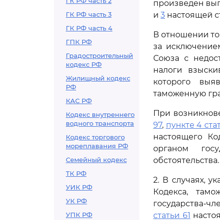
ГК РФ часть 2
произведен вып
ГК РФ часть 3
и
3
настоящей ст
ГК РФ часть 4
В отношении то
ГПК РФ
за исключение
Градостроительный
Союза с недос
кодекс РФ
налоги взыски
Жилищный кодекс
которого выя
РФ
таможенную гра
КАС РФ
При возникнове
Кодекс внутреннего
водного транспорта
97
,
пункте 4 ста
настоящего Ко
Кодекс торгового
мореплавания РФ
органом госу
Семейный кодекс
обстоятельства.
ТК РФ
2. В случаях, у
УИК РФ
Кодекса, там
УК РФ
государства-чле
УПК РФ
статьи 61
настоя