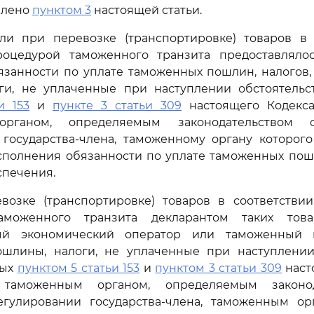
влено
пунктом 3
настоящей статьи.
сли при перевозке (транспортировке) товаров в 
оцедурой таможенного транзита предоставляло
язанности по уплате таможенных пошлин, налогов,
ги, не уплаченные при наступлении обстоятельст
и 153
и
пункте 3 статьи 309
настоящего Кодекса
органом, определяемым законодательством 
 государства-члена, таможенному органу которого
полнения обязанности по уплате таможенных пошл
спечения.
возке (транспортировке) товаров в соответстви
аможенного транзита декларантом таких това
ый экономический оператор или таможенный п
шлины, налоги, не уплаченные при наступлении 
ных
пунктом 5 статьи 153
и
пунктом 3 статьи 309
наст
 таможенным органом, определяемым законо
гулировании государства-члена, таможенным ор