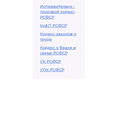
Исправительно -
трудовой кодекс
РСФСР
КоАП РСФСР
Кодекс законов о
труде
Кодекс о браке и
семье РСФСР
УК РСФСР
УПК РСФСР