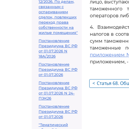
12/2026. По делам,
лицо, выступа
связанным с
таможенного 
оспариванием
операторов либ
сделок, повлекших
переход права
4. Взаимодейс
собственности на
жилые помещения"
налогов в соот
Постановление
сумм таможенны
Президиума ВС РФ
таможенные по
от 01.07.2026 N
приложением N
18А/2026
приложением, -
Постановление
Президиума ВС РФ
от 01.07.2026
<
Статья 68. О
Постановление
Президиума ВС РФ
взыскании та
от 01.07.2026 N 24-
налогов
ПЭК26
Постановление
Президиума ВС РФ
от 01.07.2026
"Тематический