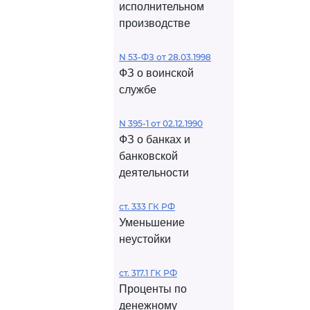
исполнительном
производстве
N 53-ФЗ от 28.03.1998
ФЗ о воинской
службе
N 395-1 от 02.12.1990
ФЗ о банках и
банковской
деятельности
ст. 333 ГК РФ
Уменьшение
неустойки
ст. 317.1 ГК РФ
Проценты по
денежному