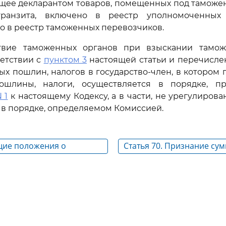
ющее декларантом товаров, помещенных под таможе
транзита, включено в реестр уполномоченных 
о в реестр таможенных перевозчиков.
твие таможенных органов при взыскании тамо
ветствии с
пунктом 3
настоящей статьи и перечисле
х пошлин, налогов в государство-член, в котором 
шлины, налоги, осуществляется в порядке, п
 1
к настоящему Кодексу, а в части, не урегулиров
 в порядке, определяемом Комиссией.
бщие положения о
Статья 70. Признание су
моженных пошлин,
таможенных платежей, пе
процентов безнадежными
и их списание