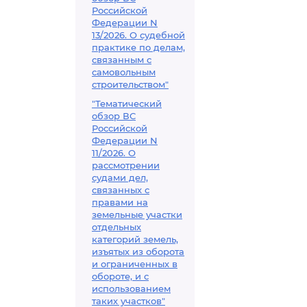
Российской
Федерации N
13/2026. О судебной
практике по делам,
связанным с
самовольным
строительством"
"Тематический
обзор ВС
Российской
Федерации N
11/2026. О
рассмотрении
судами дел,
связанных с
правами на
земельные участки
отдельных
категорий земель,
изъятых из оборота
и ограниченных в
обороте, и с
использованием
таких участков"