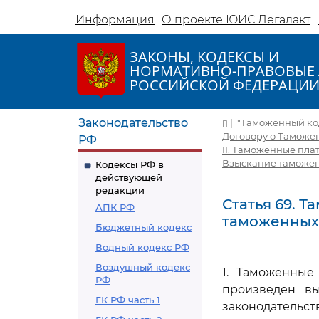
Информация
О проекте ЮИС Легалакт
ЗАКОНЫ, КОДЕКСЫ И
НОРМАТИВНО-ПРАВОВЫЕ 
РОССИЙСКОЙ ФЕДЕРАЦИ
Законодательство
|
"Таможенный коде
Договору о Таможе
РФ
II. Таможенные пл
Взыскание таможен
Кодексы РФ в
действующей
редакции
Статья 69. 
АПК РФ
таможенных
Бюджетный кодекс
Водный кодекс РФ
Воздушный кодекс
1. Таможенные
РФ
произведен в
ГК РФ часть 1
законодательс