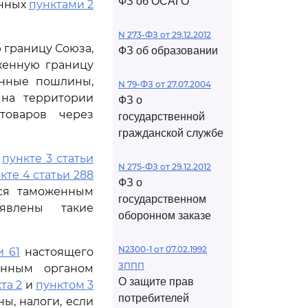
ФЗ об ОСАГО
енных
пунктами 2
N 273-ФЗ от 29.12.2012
 границу Союза,
ФЗ об образовании
женную границу
енные пошлины,
N 79-ФЗ от 27.07.2004
 на территории
ФЗ о
товаров через
государственной
гражданской службе
,
пункте 3 статьи
N 275-ФЗ от 29.12.2012
кте 4 статьи 288
ФЗ о
тся таможенным
государственном
ыявлены такие
оборонном заказе
N2300-1 от 07.02.1992
и 61
настоящего
ЗППП
енным органом
О защите прав
та 2
и
пунктом 3
потребителей
ы, налоги, если