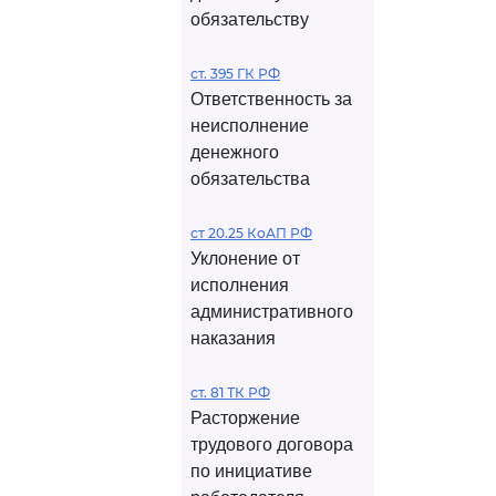
обязательству
ст. 395 ГК РФ
Ответственность за
неисполнение
денежного
обязательства
ст 20.25 КоАП РФ
Уклонение от
исполнения
административного
наказания
ст. 81 ТК РФ
Расторжение
трудового договора
по инициативе