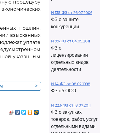
нную процедуру
экономических
N 135-ФЗ от 26.07.2006
ФЗ о защите
конкуренции
женных пошлин,
нии взысканных
N 99-ФЗ от 04.05.2011
подлежат уплате
ФЗ о
редусмотренном
лицензировании
анной указанным
отдельных видов
деятельности
N 14-ФЗ от 08.02.1998
мм
>
ФЗ об ООО
ней,
 к взысканию
N 223-ФЗ от 18.07.2011
ФЗ о закупках
товаров, работ, услуг
отдельными видами