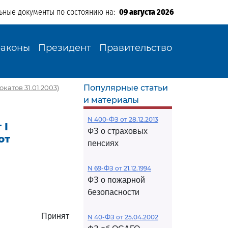
ьные документы по состоянию на:
09 августа 2026
Законы
Президент
Правительство
Популярные статьи
катов 31.01.2003)
и материалы
N 400-ФЗ от 28.12.2013
 I
ФЗ о страховых
от
пенсиях
N 69-ФЗ от 21.12.1994
ФЗ о пожарной
безопасности
Принят
N 40-ФЗ от 25.04.2002