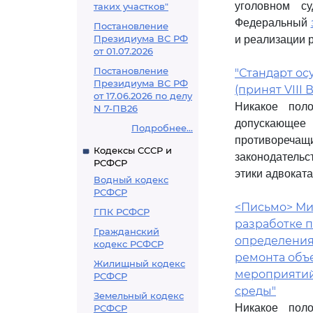
уголовном су
таких участков"
Федеральный
Постановление
Президиума ВС РФ
и реализации 
от 01.07.2026
Постановление
"Стандарт о
Президиума ВС РФ
(принят VIII
от 17.06.2026 по делу
Никакое пол
N 7-ПВ26
допускающее 
Подробнее...
противоречащ
Кодексы СССР и
законодательс
РСФСР
этики адвоката
Водный кодекс
РСФСР
<Письмо> Мин
ГПК РСФСР
разработке 
Гражданский
определения 
кодекс РСФСР
ремонта объе
Жилищный кодекс
мероприятий
РСФСР
среды"
Земельный кодекс
Никакое пол
РСФСР