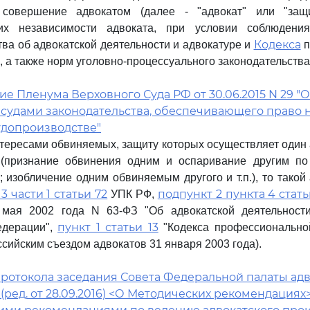
совершение адвокатом (далее - "адвокат" или "защи
их независимости адвоката, при условии соблюдени
Кодекса
тва об адвокатской деятельности и адвокатуре и
п
, а также норм уголовно-процессуального законодательства
е Пленума Верховного Суда РФ от 30.06.2015 N 29 "
судами законодательства, обеспечивающего право н
удопроизводстве"
тересами обвиняемых, защиту которых осуществляет один 
 (признание обвинения одним и оспаривание другим п
; изобличение одним обвиняемым другого и т.п.), то такой
3 части 1 статьи 72
подпункт 2 пункта 4 стать
УПК РФ,
 мая 2002 года N 63-ФЗ "Об адвокатской деятельност
пункт 1 статьи 13
едерации",
"Кодекса профессиональной
ссийским съездом адвокатов 31 января 2003 года).
ротокола заседания Совета Федеральной палаты адв
5 (ред. от 28.09.2016) <О Методических рекомендациях