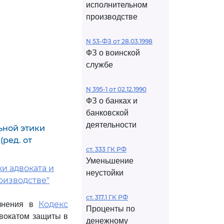
исполнительном
производстве
N 53-ФЗ от 28.03.1998
ФЗ о воинской
службе
N 395-1 от 02.12.1990
ФЗ о банках и
банковской
деятельности
ьной этики
(ред. от
ст. 333 ГК РФ
Уменьшение
и адвоката и
неустойки
оизводстве"
ст. 317.1 ГК РФ
Кодекс
олнения в
Проценты по
вокатом защиты в
денежному