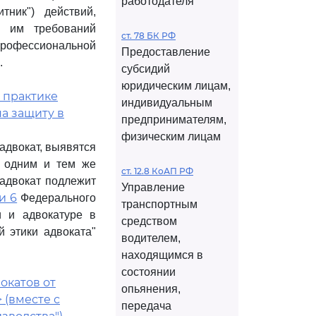
работодателя
тник") действий,
я им требований
ст. 78 БК РФ
рофессиональной
Предоставление
.
субсидий
юридическим лицам,
О практике
индивидуальным
а защиту в
предпринимателям,
физическим лицам
адвокат, выявятся
о одним и тем же
ст. 12.8 КоАП РФ
 адвокат подлежит
Управление
и 6
Федерального
транспортным
и и адвокатуре в
средством
 этики адвоката"
водителем,
находящимся в
состоянии
окатов от
опьянения,
> (вместе с
передача