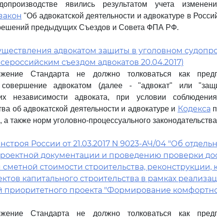
допроизводстве явились результатом учета изменен
закон
"Об адвокатской деятельности и адвокатуре в Росси
решений предыдущих Съездов и Совета ФПА РФ.
существления адвокатом защиты в уголовном судопр
 Всероссийским съездом адвокатов 20.04.2017)
ожение Стандарта не должно толковаться как пре
совершение адвокатом (далее - "адвокат" или "защи
их независимости адвоката, при условии соблюдени
Кодекса
тва об адвокатской деятельности и адвокатуре и
п
, а также норм уголовно-процессуального законодательства
строя России от 21.03.2017 N 9023-АЧ/04 "Об отдель
проектной документации и проведению проверки до
сметной стоимости строительства, реконструкции, 
ктов капитального строительства в рамках реализа
 приоритетного проекта "Формирование комфортно
ожение Стандарта не должно толковаться как пре