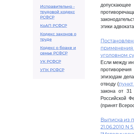
допускающее 
Исправительно -
трудовой кодекс
противоречащ
РСФСР
законодательс
КоАП РСФСР
этики адвоката
Кодекс законов о
труде
Постановлени
Кодекс о браке и
применения 
семье РСФСР
уголовном с
УК РСФСР
Если между ин
противоречия
УПК РСФСР
эпизодам дела
пункт 
отводу (
закона от 31
Российской Ф
(принят Всеро
Выписка из п
21.06.2010 N 