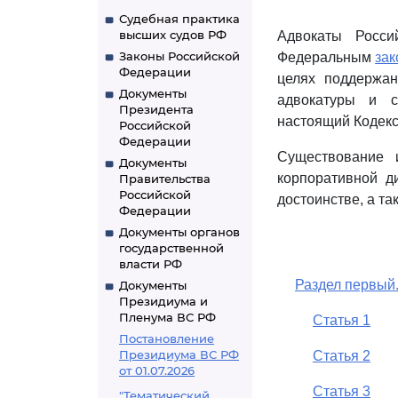
Судебная практика
высших судов РФ
Адвокаты Росси
Законы Российской
Федеральным
за
Федерации
целях поддержан
Документы
адвокатуры и с
Президента
настоящий Кодекс
Российской
Федерации
Существование 
Документы
корпоративной д
Правительства
Российской
достоинстве, а та
Федерации
Документы органов
государственной
власти РФ
Раздел первый
Документы
Президиума и
Пленума ВС РФ
Статья 1
Постановление
Президиума ВС РФ
Статья 2
от 01.07.2026
Статья 3
"Тематический