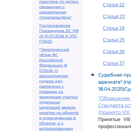
практике по делам,
Статья 22
связанным с
самовольным
Статья 23
строительством"
Постановление
Статья 24
Президиума ВС РФ
от 01.07.2026 N 272-
Статья 25
ПЭК25
"Тематический
Статья 26
обзор ВС
Российской
Статья 27
Федерации N
11/2026. О
Судебная пр
рассмотрении
судами дел,
адвоката" (п
связанных с
18.04.2025)С
правами на
земельные участки
"Обращение 
отдельных
Стандарта о
категорий земель,
(принято VII
изъятых из оборота
и ограниченных в
Принятые VII
обороте, и с
профессиональ
использованием