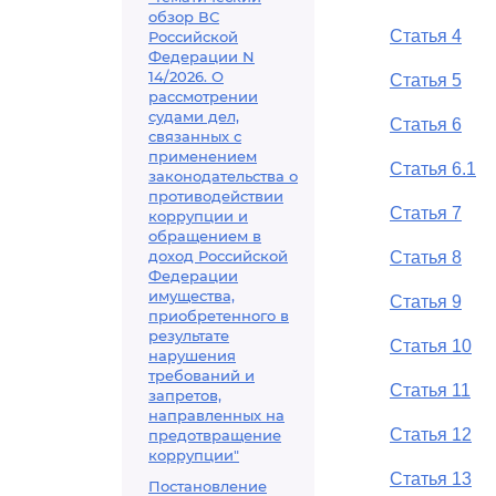
обзор ВС
Статья 4
Российской
Федерации N
14/2026. О
Статья 5
рассмотрении
судами дел,
Статья 6
связанных с
применением
Статья 6.1
законодательства о
противодействии
Статья 7
коррупции и
обращением в
доход Российской
Статья 8
Федерации
имущества,
Статья 9
приобретенного в
результате
Статья 10
нарушения
требований и
Статья 11
запретов,
направленных на
Статья 12
предотвращение
коррупции"
Статья 13
Постановление