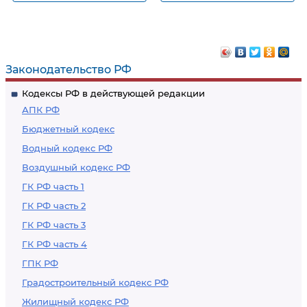
Рассмотрение
Определение о
надзорных жалобы,
передаче
представления
надзорных жалобы,
представления с
Законодательство РФ
административным
Кодексы РФ в действующей редакции
делом для
АПК РФ
рассмотрения в
Бюджетный кодекс
судебном
Водный кодекс РФ
заседании
Воздушный кодекс РФ
Президиума
Верховного Суда
ГК РФ часть 1
Российской
ГК РФ часть 2
Федерации
ГК РФ часть 3
ГК РФ часть 4
ГПК РФ
Градостроительный кодекс РФ
Жилищный кодекс РФ