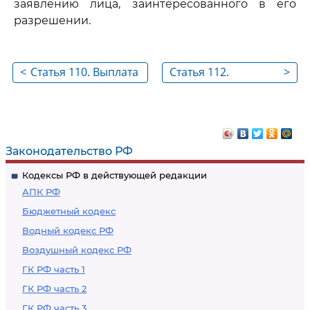
заявлению лица, заинтересованного в его
разрешении.
<
Статья 110. Выплата
Статья 112.
>
денежных сумм,
Возмещение
причитающихся
расходов на оплату
свидетелям,
услуг представителя
переводчикам и
Законодательство РФ
экспертам
Кодексы РФ в действующей редакции
АПК РФ
Бюджетный кодекс
Водный кодекс РФ
Воздушный кодекс РФ
ГК РФ часть 1
ГК РФ часть 2
ГК РФ часть 3