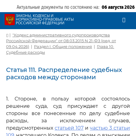
Актуальные документы по состоянию на:
06 августа 2026
ЗАКОНЫ, КОДЕКСЫ И
НОРМАТИВНО-ПРАВОВЫЕ АКТЫ
РОССИЙСКОЙ ФЕДЕРАЦИИ
|
"Кодекс административного судопроизводства
Российской Федерации" от 08.03.2015 N 21-ФЗ (ред. от
09.04.2026)
|
Раздел I. Общие положения
|
Глава 10.
Судебные расходы
Статья 111. Распределение судебных
расходов между сторонами
1. Стороне, в пользу которой состоялось
решение суда, суд присуждает с другой
стороны все понесенные по делу судебные
расходы, за исключением случаев,
предусмотренных
статьей 107
и
частью 3 статьи
109
настоящего Кодекса. По делам о взыскании