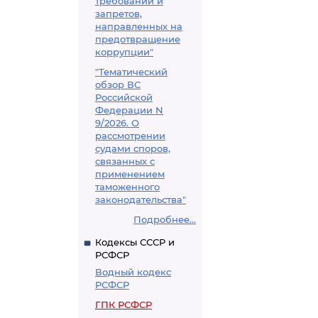
требований и
запретов,
направленных на
предотвращение
коррупции"
"Тематический
обзор ВС
Российской
Федерации N
9/2026. О
рассмотрении
судами споров,
связанных с
применением
таможенного
законодательства"
Подробнее...
Кодексы СССР и
РСФСР
Водный кодекс
РСФСР
ГПК РСФСР