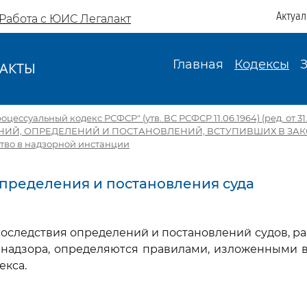
Актуа
Работа с ЮИС Легалакт
Главная
Кодексы
АКТЫ
И
цессуальный кодекс РСФСР" (утв. ВС РСФСР 11.06.1964) (ред. от 31.
НИЙ, ОПРЕДЕЛЕНИЙ И ПОСТАНОВЛЕНИЙ, ВСТУПИВШИХ В ЗА
ство в надзорной инстанции
 Определения и постановления суда
оследствия определений и постановлений судов, 
 надзора, определяются правилами, изложенными 
екса.