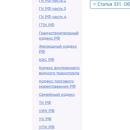
ГК РФ часть 2
<
Статья 331. О
ГК РФ часть 3
суда, рассма
ГК РФ часть 4
судебного на
ГПК РФ
Градостроительный
кодекс РФ
Жилищный кодекс
РФ
КАС РФ
Кодекс внутреннего
водного транспорта
Кодекс торгового
мореплавания РФ
Семейный кодекс
ТК РФ
УИК РФ
УК РФ
УПК РФ