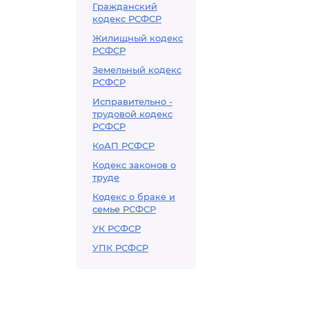
Гражданский
кодекс РСФСР
Жилищный кодекс
РСФСР
Земельный кодекс
РСФСР
Исправительно -
трудовой кодекс
РСФСР
КоАП РСФСР
Кодекс законов о
труде
Кодекс о браке и
семье РСФСР
УК РСФСР
УПК РСФСР