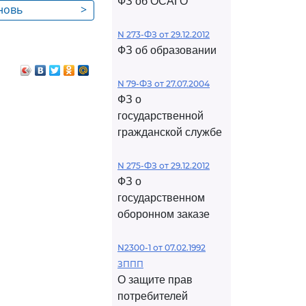
ФЗ об ОСАГО
новь
>
ствам
N 273-ФЗ от 29.12.2012
ФЗ об образовании
их в законную
N 79-ФЗ от 27.07.2004
ФЗ о
государственной
гражданской службе
N 275-ФЗ от 29.12.2012
ФЗ о
государственном
оборонном заказе
N2300-1 от 07.02.1992
ЗППП
О защите прав
потребителей