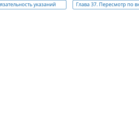
бязательность указаний
Глава 37. Пересмотр по в
тривающего дело в порядке
открывшимся обстоятель
дзора
решений, определений и
постановлений, вступивш
силу. - Утратила силу