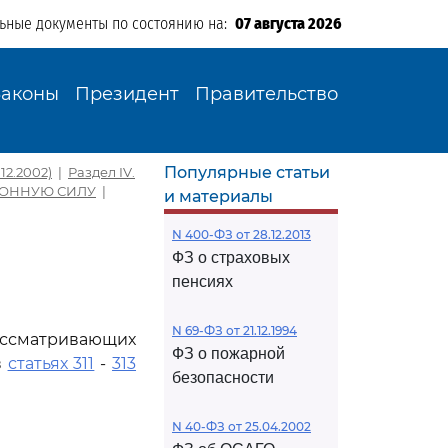
льные документы по состоянию на:
07 августа 2026
Законы
Президент
Правительство
Популярные статьи
12.2002)
|
Раздел IV.
КОННУЮ СИЛУ
|
и материалы
N 400-ФЗ от 28.12.2013
ФЗ о страховых
пенсиях
N 69-ФЗ от 21.12.1994
рассматривающих
ФЗ о пожарной
в
статьях 311
-
313
безопасности
N 40-ФЗ от 25.04.2002