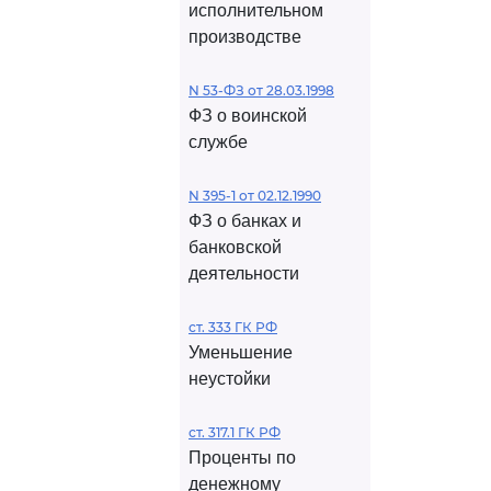
исполнительном
производстве
N 53-ФЗ от 28.03.1998
ФЗ о воинской
службе
N 395-1 от 02.12.1990
ФЗ о банках и
банковской
деятельности
ст. 333 ГК РФ
Уменьшение
неустойки
ст. 317.1 ГК РФ
Проценты по
денежному