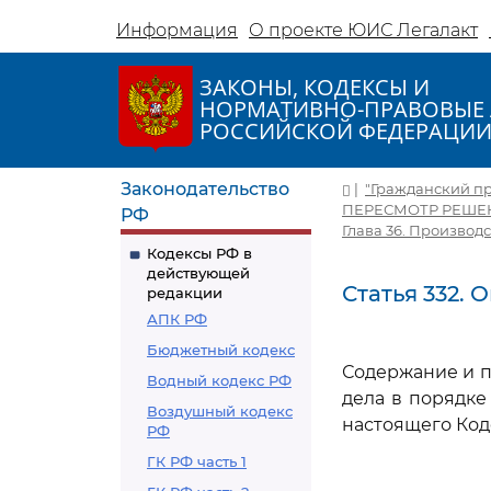
Информация
О проекте ЮИС Легалакт
ЗАКОНЫ, КОДЕКСЫ И
НОРМАТИВНО-ПРАВОВЫЕ 
РОССИЙСКОЙ ФЕДЕРАЦИ
Законодательство
|
"Гражданский про
ПЕРЕСМОТР РЕШЕ
РФ
Глава 36. Производ
Кодексы РФ в
действующей
Статья 332.
редакции
АПК РФ
Бюджетный кодекс
Содержание и п
Водный кодекс РФ
дела в порядке
Воздушный кодекс
настоящего Код
РФ
ГК РФ часть 1