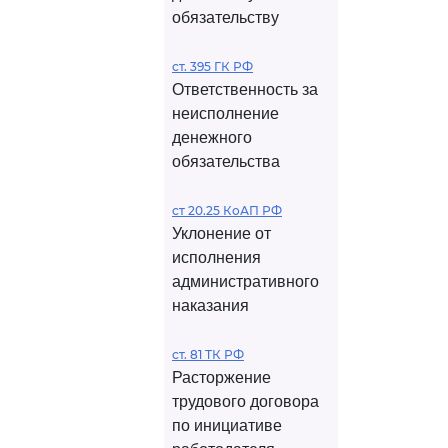
обязательству
ст. 395 ГК РФ
Ответственность за
неисполнение
денежного
обязательства
ст 20.25 КоАП РФ
Уклонение от
исполнения
административного
наказания
ст. 81 ТК РФ
Расторжение
трудового договора
по инициативе