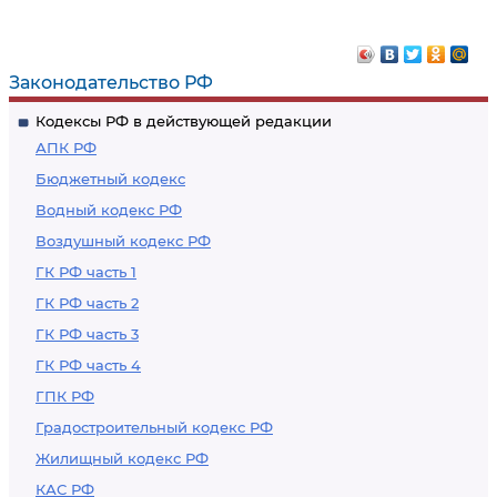
инстанции на
определения
нарушение норм
кассационной
права, не
инстанции
Законодательство РФ
являющееся
Кодексы РФ в действующей редакции
основанием к
АПК РФ
отмене решения
Бюджетный кодекс
Водный кодекс РФ
Воздушный кодекс РФ
ГК РФ часть 1
ГК РФ часть 2
ГК РФ часть 3
ГК РФ часть 4
ГПК РФ
Градостроительный кодекс РФ
Жилищный кодекс РФ
КАС РФ