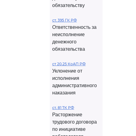
обязательству
ст. 395 ГК РФ
Ответственность за
неисполнение
денежного
обязательства
ст 20.25 КоАП РФ
Уклонение от
исполнения
административного
наказания
ст. 81 ТК РФ
Расторжение
трудового договора
по инициативе