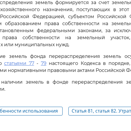
аспределения земель формируется за счет земельн
охозяйственного назначения, поступающих в этот
Российской Федерацией, субъектом Российской
 образованием права собственности на земель
становленным федеральными законами, за исклю
 права собственности на земельный участок
х или муниципальных нужд.
ние земель фонда перераспределения земель ос
со
статьями 77
-
79
настоящего Кодекса в порядке,
ыми нормативными правовыми актами Российской Ф
 наличии земель в фонде перераспределения з
и.
обенности использования
Статья 81, статья 82. Утра
ственных угодий