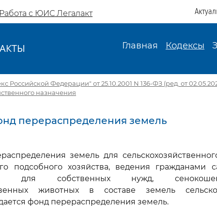
Актуал
Работа с ЮИС Легалакт
Главная
Кодексы
АКТЫ
И
с Российской Федерации" от 25.10.2001 N 136-ФЗ (ред. от 02.05.20
йственного назначения
Фонд перераспределения земель
ераспределения земель для сельскохозяйственног
го подсобного хозяйства, ведения гражданами с
ства для собственных нужд, сенокоше
ственных животных в составе земель сельскох
дается фонд перераспределения земель.