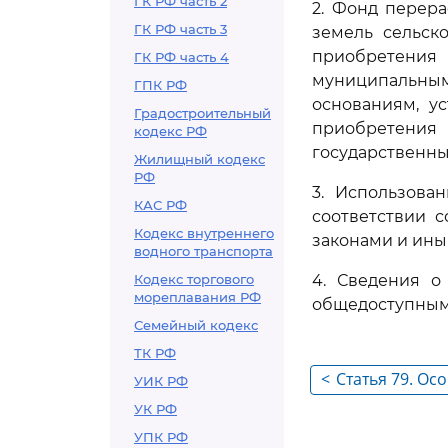
ГК РФ часть 2
2. Фонд перер
ГК РФ часть 3
земель сельск
приобретения 
ГК РФ часть 4
муниципальным
ГПК РФ
основаниям, у
Градостроительный
приобретения
кодекс РФ
государственны
Жилищный кодекс
РФ
3. Использова
КАС РФ
соответствии 
Кодекс внутреннего
законами и ин
водного транспорта
Кодекс торгового
4. Сведения о
мореплавания РФ
общедоступным
Семейный кодекс
ТК РФ
<
Статья 79. Ос
УИК РФ
сельскохозяй
УК РФ
УПК РФ