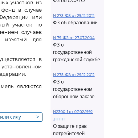
ФЗ об ОСАГО
ых участков из
 фонд в случае
N 273-ФЗ от 29.12.2012
 Федерации или
ФЗ об образовании
ный участок по
чением случаев
N 79-ФЗ от 27.07.2004
, изъятый для
ФЗ о
государственной
уществляется в
гражданской службе
 установленном
едерации.
N 275-ФЗ от 29.12.2012
ФЗ о
емель являются
государственном
оборонном заказе
N2300-1 от 07.02.1992
тили силу
>
ЗППП
О защите прав
потребителей