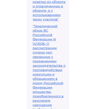
изъятых из оборота
и ограниченных в
обороте, и с
использованием
таких участков"
"Тематический
обзор ВС
Российской
Федерации N
14/2026. О
рассмотрении
судами дел,
связанных с
применением
законодательства о
противодействии
коррупции и
обращением в
доход Российской
Федерации
имущества,
приобретенного в
результате
нарушения