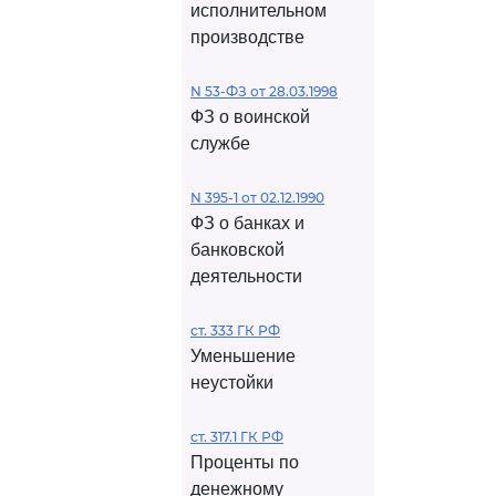
исполнительном
производстве
N 53-ФЗ от 28.03.1998
ФЗ о воинской
службе
N 395-1 от 02.12.1990
ФЗ о банках и
банковской
деятельности
ст. 333 ГК РФ
Уменьшение
неустойки
ст. 317.1 ГК РФ
Проценты по
денежному