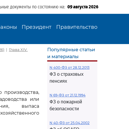
ьные документы по состоянию на:
09 августа 2026
Законы
Президент
Правительство
Популярные статьи
26)
|
Глава XIV.
и материалы
N 400-ФЗ от 28.12.2013
ФЗ о страховых
пенсиях
о производства,
N 69-ФЗ от 21.12.1994
адоводства или
ФЗ о пожарной
ния, выпаса
безопасности
озяйственного
N 40-ФЗ от 25.04.2002