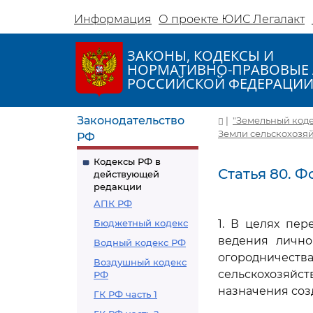
Информация
О проекте ЮИС Легалакт
ЗАКОНЫ, КОДЕКСЫ И
НОРМАТИВНО-ПРАВОВЫЕ 
РОССИЙСКОЙ ФЕДЕРАЦИ
Законодательство
|
"Земельный кодек
Земли сельскохозя
РФ
Кодексы РФ в
Статья 80. 
действующей
редакции
АПК РФ
Бюджетный кодекс
1. В целях пер
ведения лично
Водный кодекс РФ
огородниче
Воздушный кодекс
сельскохозяй
РФ
назначения соз
ГК РФ часть 1