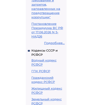
требований и
запретов,
направленных на
предотвращение
коррупции"
Постановление
Президиума ВС РФ
от 17.06.2026 N 5-
НАД26
Подробнее...
Кодексы СССР и
РСФСР
Водный кодекс
РСФСР
ГПК РСФСР
Гражданский
кодекс РСФСР
Жилищный кодекс
РСФСР
Земельный кодекс
РСФСР