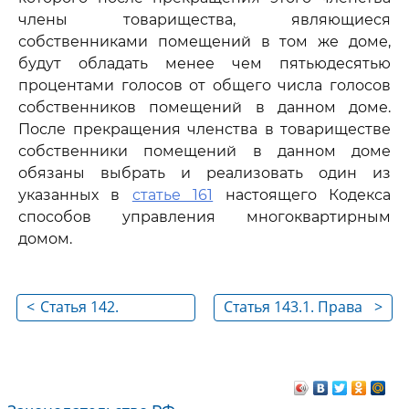
члены товарищества, являющиеся
собственниками помещений в том же доме,
будут обладать менее чем пятьюдесятью
процентами голосов от общего числа голосов
собственников помещений в данном доме.
После прекращения членства в товариществе
собственники помещений в данном доме
обязаны выбрать и реализовать один из
указанных в
статье 161
настоящего Кодекса
способов управления многоквартирным
домом.
<
Статья 142.
Статья 143.1. Права
>
Объединение
членов
товариществ
товарищества
собственников
собственников
жилья
жилья и не