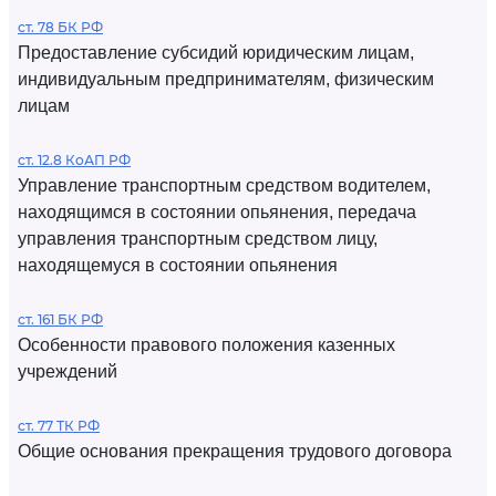
ст. 78 БК РФ
Предоставление субсидий юридическим лицам,
индивидуальным предпринимателям, физическим
лицам
ст. 12.8 КоАП РФ
Управление транспортным средством водителем,
находящимся в состоянии опьянения, передача
управления транспортным средством лицу,
находящемуся в состоянии опьянения
ст. 161 БК РФ
Особенности правового положения казенных
учреждений
ст. 77 ТК РФ
Общие основания прекращения трудового договора