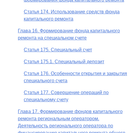
Статья 174. Использование средств фонда
капитального ремонта
Глава 16. Формирование фонда капитального
ремонта на специальном счете
Статья 175. Специальный счет
Статья 175.1. Специальный депозит
Статья 176. Особенности открытия и закрытия
специального счета
Статья 177. Совершение операций по
специальному счету
Глава 17. Формирование фондов капитального
ремонта региональным оператором.
Деятельность регионального оператора по
финансированию капитального ремонта общего