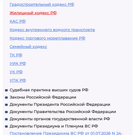
Градостроительный кодекс РФ
Жилищный кодекс РФ
КАС РФ
Кодекс внутреннего водного транспорта
Кодекс торгового мореплавания РФ
Семейный кодекс
ТК РФ
УИК РФ
УК РФ
УПК РФ
Судебная практика высших судов РФ
Законы Российской Федерации
Документы Президента Российской Федерации
Документы Правительства Российской Федерации
Документы органов государственной власти РФ
Документы Президиума и Пленума ВС РФ
Постановление Президиума ВС РФ от 01.07.2026 N 24-