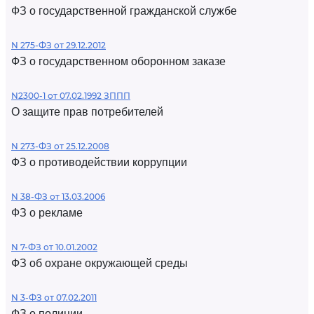
ФЗ о государственной гражданской службе
N 275-ФЗ от 29.12.2012
ФЗ о государственном оборонном заказе
N2300-1 от 07.02.1992 ЗППП
О защите прав потребителей
N 273-ФЗ от 25.12.2008
ФЗ о противодействии коррупции
N 38-ФЗ от 13.03.2006
ФЗ о рекламе
N 7-ФЗ от 10.01.2002
ФЗ об охране окружающей среды
N 3-ФЗ от 07.02.2011
ФЗ о полиции