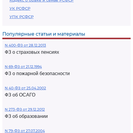
Кодекс о браке и семье РСФСР
УК РСФСР
УПК РСФСР
Популярные статьи и материалы
N 400-ФЗ от 28.12.2013
ФЗ о страховых пенсиях
N 69-ФЗ от 21.12.1994
ФЗ о пожарной безопасности
N 40-ФЗ от 25.04.2002
ФЗ об ОСАГО
N 273-ФЗ от 29.12.2012
ФЗ об образовании
N 79-ФЗ от 27.07.2004