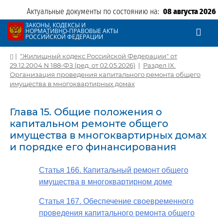
Актуальные документы по состоянию на:
08 августа 2026
ЗАКОНЫ, КОДЕКСЫ И
НОРМАТИВНО-ПРАВОВЫЕ АКТЫ
РОССИЙСКОЙ ФЕДЕРАЦИИ
|
"Жилищный кодекс Российской Федерации" от
29.12.2004 N 188-ФЗ (ред. от 02.05.2026)
|
Раздел IX.
Организация проведения капитального ремонта общего
имущества в многоквартирных домах
Глава 15. Общие положения о
капитальном ремонте общего
имущества в многоквартирных домах
и порядке его финансирования
Статья 166. Капитальный ремонт общего
имущества в многоквартирном доме
Статья 167. Обеспечение своевременного
проведения капитального ремонта общего