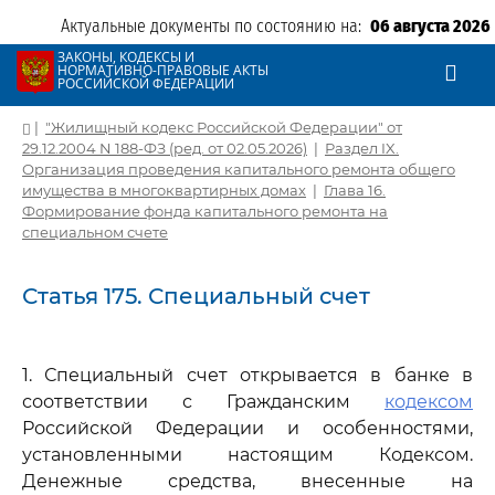
Актуальные документы по состоянию на:
06 августа 2026
ЗАКОНЫ, КОДЕКСЫ И
НОРМАТИВНО-ПРАВОВЫЕ АКТЫ
РОССИЙСКОЙ ФЕДЕРАЦИИ
|
"Жилищный кодекс Российской Федерации" от
29.12.2004 N 188-ФЗ (ред. от 02.05.2026)
|
Раздел IX.
Организация проведения капитального ремонта общего
имущества в многоквартирных домах
|
Глава 16.
Формирование фонда капитального ремонта на
специальном счете
Статья 175. Специальный счет
1. Специальный счет открывается в банке в
соответствии с Гражданским
кодексом
Российской Федерации и особенностями,
установленными настоящим Кодексом.
Денежные средства, внесенные на