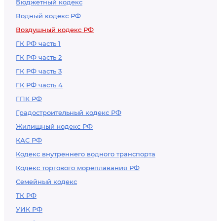
Бюджетный кодекс
руления и стоянки
Водный кодекс РФ
гражданских
Воздушный кодекс РФ
воздушных судов.
Требования к
ГК РФ часть 1
светосигнальному и
ГК РФ часть 2
метеорологическому
ГК РФ часть 3
оборудованию,
ГК РФ часть 4
устанавливаемому
ГПК РФ
на
Градостроительный кодекс РФ
сертифицированных
Жилищный кодекс РФ
аэродромах,
КАС РФ
предназначенных
Кодекс внутреннего водного транспорта
для взлета, посадки,
Кодекс торгового мореплавания РФ
руления и стоянки
Семейный кодекс
гражданских
ТК РФ
воздушных судов, а
УИК РФ
также