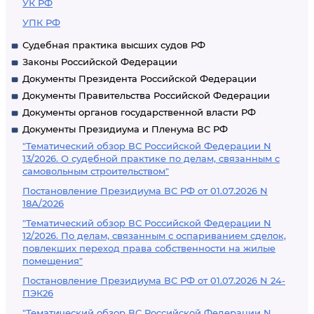
радиотехническому
УК РФ
оборудованию и
УПК РФ
оборудованию
Судебная практика высших судов РФ
авиационной
Законы Российской Федерации
электросвязи,
Документы Президента Российской Федерации
используемым для
Документы Правительства Российской Федерации
обслуживания
Документы органов государственной власти РФ
Документы Президиума и Пленума ВС РФ
воздушного
"Тематический обзор ВС Российской Федерации N
движения
13/2026. О судебной практике по делам, связанным с
самовольным строительством"
Постановление Президиума ВС РФ от 01.07.2026 N
18А/2026
"Тематический обзор ВС Российской Федерации N
12/2026. По делам, связанным с оспариванием сделок,
повлекших переход права собственности на жилые
помещения"
Постановление Президиума ВС РФ от 01.07.2026 N 24-
ПЭК26
"Тематический обзор ВС Российской Федерации N