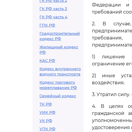
ГК РФ часть 2
Федерации и 
ГК РФ часть 3
требований соо
ГК РФ часть 4
2. В случае
ГПК РФ
предпринимат
Градостроительный
требования,
кодекс РФ
предпринимате
Жилищный кодекс
РФ
1) лишение с
КАС РФ
ограничение ег
Кодекс внутреннего
водного транспорта
2) иные уста
Кодекс торгового
воздействия.
мореплавания РФ
3. Утратил силу.
Семейный кодекс
ТК РФ
4. В целях ос
УИК РФ
гражданской 
уполномоченн
УК РФ
удостоверения 
УПК РФ