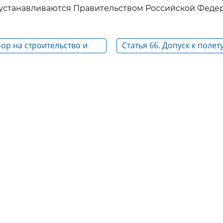
устанавливаются Правительством Российской Феде
бор на строительство и
Статья 66. Допуск к поле
трукцию объектов
судна
ры воздушного транспорта