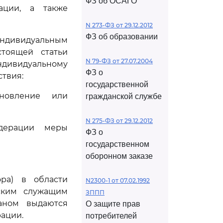
ФЗ об ОСАГО
ации, а также
N 273-ФЗ от 29.12.2012
ФЗ об образовании
дивидуальным
тоящей статьи
N 79-ФЗ от 27.07.2004
ивидуальному
ФЗ о
твия:
государственной
ановление или
гражданской службе
N 275-ФЗ от 29.12.2012
едерации меры
ФЗ о
государственном
оборонном заказе
ора) в области
N2300-1 от 07.02.1992
ским служащим
ЗППП
аном выдаются
О защите прав
ации.
потребителей