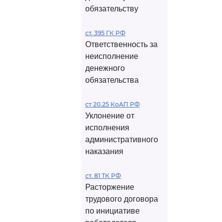
обязательству
ст. 395 ГК РФ
Ответственность за
неисполнение
денежного
обязательства
ст 20.25 КоАП РФ
Уклонение от
исполнения
административного
наказания
ст. 81 ТК РФ
Расторжение
трудового договора
по инициативе