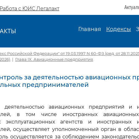
Актуал
Работа с ЮИС Легалакт
Главная
Кодексы
АКТЫ
И
 Российской Федерации" от 19.03.1997 N 60-ФЗ (ред. от 28.11.2025) 
.2026)
|
Глава IX. Авиационные предприятия
Контроль за деятельностью авиационных 
альных предпринимателей
а деятельностью авиационных предприятий и 
елей, в том числе иностранных авиационных
х эксплуатационных агентств и иностранных и
лей, осуществляет уполномоченный орган в облас
оль осуществляется за соблюдением законодатель