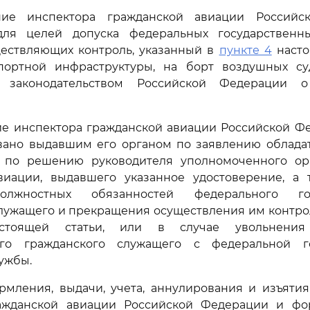
ение инспектора гражданской авиации Российс
для целей допуска федеральных государственн
ществляющих контроль, указанный в
пункте 4
насто
портной инфраструктуры, на борт воздушных су
м законодательством Российской Федерации о
ние инспектора гражданской авиации Российской Ф
вано выдавшим его органом по заявлению обладат
, по решению руководителя уполномоченного ор
виации, выдавшего указанное удостоверение, а 
лжностных обязанностей федерального гос
лужащего и прекращения осуществления им контрол
тоящей статьи, или в случае увольнения 
ого гражданского служащего с федеральной г
ужбы.
рмления, выдачи, учета, аннулирования и изъяти
ажданской авиации Российской Федерации и фо