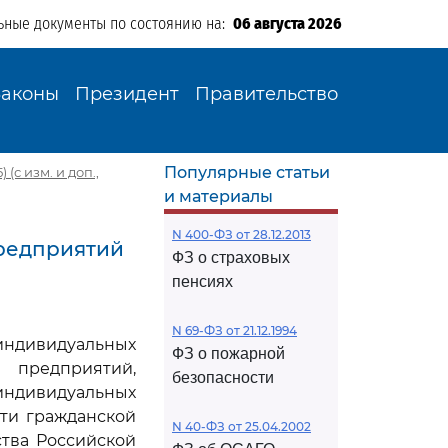
ьные документы по состоянию на:
06 августа 2026
Законы
Президент
Правительство
Популярные статьи
(с изм. и доп.,
и материалы
N 400-ФЗ от 28.12.2013
предприятий
ФЗ о страховых
пенсиях
N 69-ФЗ от 21.12.1994
индивидуальных
ФЗ о пожарной
 предприятий,
безопасности
ндивидуальных
ти гражданской
N 40-ФЗ от 25.04.2002
ства Российской