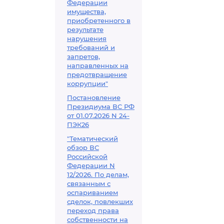
Федерации
имущества,
приобретенного в
результате
нарушения
требований и
запретов,
направленных на
предотвращение
коррупции"
Постановление
Президиума ВС РФ
от 01.07.2026 N 24-
ПЭК26
"Тематический
обзор ВС
Российской
Федерации N
12/2026. По делам,
связанным с
оспариванием
сделок, повлекших
переход права
собственности на