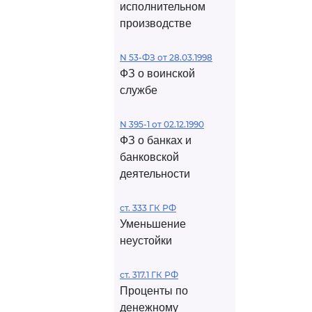
исполнительном
производстве
N 53-ФЗ от 28.03.1998
ФЗ о воинской
службе
N 395-1 от 02.12.1990
ФЗ о банках и
банковской
деятельности
ст. 333 ГК РФ
Уменьшение
неустойки
ст. 317.1 ГК РФ
Проценты по
денежному