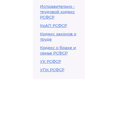
Исправительно -
трудовой кодекс
РСФСР
КоАП РСФСР
Кодекс законов о
труде
Кодекс о браке и
семье РСФСР
УК РСФСР
УПК РСФСР