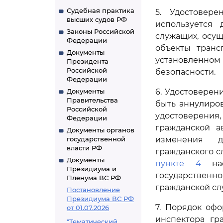
Судебная практика
5. Удостовер
высших судов РФ
используется 
Законы Российской
служащих, осу
Федерации
объекты транс
Документы
установленно
Президента
Российской
безопасности.
Федерации
Документы
6. Удостовере
Правительства
быть аннулиро
Российской
удостоверения
Федерации
гражданской а
Документы органов
государственной
изменения до
власти РФ
гражданского с
Документы
пункте 4
нас
Президиума и
государственн
Пленума ВС РФ
гражданской сл
Постановление
Президиума ВС РФ
7. Порядок офо
от 01.07.2026
инспектора гр
"Тематический