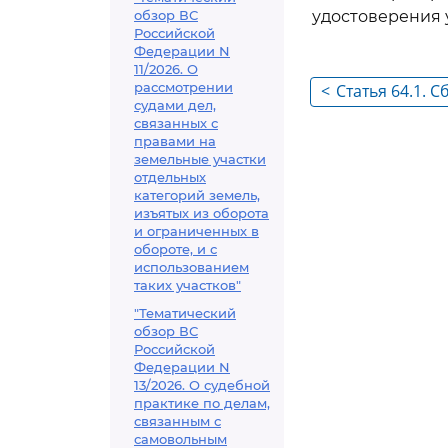
обзор ВС
удостоверения 
Российской
Федерации N
11/2026. О
рассмотрении
<
Статья 64.1. С
судами дел,
(или) реконс
связанных с
инфраструкту
правами на
земельные участки
отдельных
категорий земель,
изъятых из оборота
и ограниченных в
обороте, и с
использованием
таких участков"
"Тематический
обзор ВС
Российской
Федерации N
13/2026. О судебной
практике по делам,
связанным с
самовольным