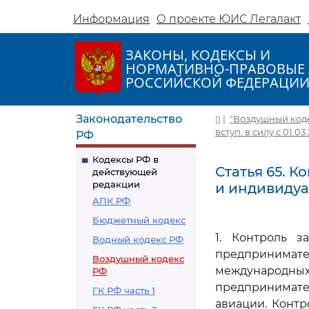
Информация
О проекте ЮИС Легалакт
ЗАКОНЫ, КОДЕКСЫ И
НОРМАТИВНО-ПРАВОВЫЕ 
РОССИЙСКОЙ ФЕДЕРАЦИ
Законодательство
|
"Воздушный кодекс
вступ. в силу с 01.03
РФ
Кодексы РФ в
Статья 65. 
действующей
редакции
и индивиду
АПК РФ
Бюджетный кодекс
1. Контроль з
Водный кодекс РФ
предпринимат
Воздушный кодекс
международны
РФ
предпринимате
ГК РФ часть 1
авиации. Контр