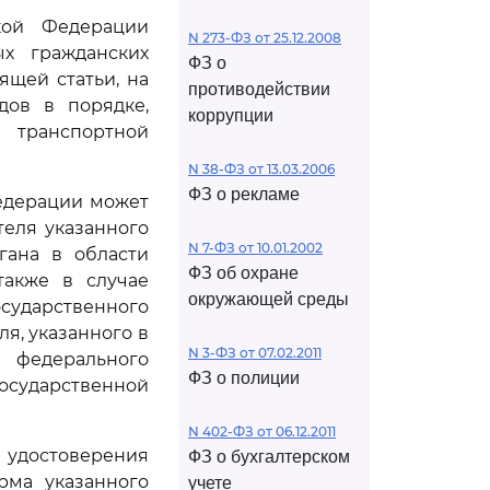
кой Федерации
N 273-ФЗ от 25.12.2008
ых гражданских
ФЗ о
ящей статьи, на
противодействии
дов в порядке,
коррупции
 транспортной
N 38-ФЗ от 13.03.2006
ФЗ о рекламе
едерации может
еля указанного
N 7-ФЗ от 10.01.2002
гана в области
ФЗ об охране
также в случае
окружающей среды
ударственного
я, указанного в
N 3-ФЗ от 07.02.2011
федерального
ФЗ о полиции
осударственной
N 402-ФЗ от 06.12.2011
я удостоверения
ФЗ о бухгалтерском
рма указанного
учете