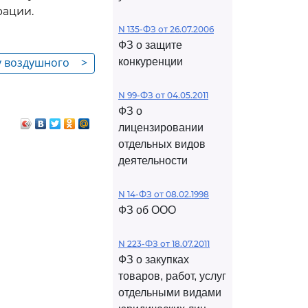
рации.
N 135-ФЗ от 26.07.2006
ФЗ о защите
ту воздушного
>
конкуренции
N 99-ФЗ от 04.05.2011
ФЗ о
лицензировании
отдельных видов
деятельности
N 14-ФЗ от 08.02.1998
ФЗ об ООО
N 223-ФЗ от 18.07.2011
ФЗ о закупках
товаров, работ, услуг
отдельными видами