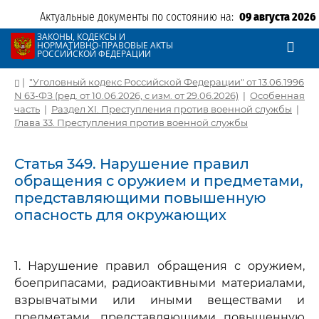
Актуальные документы по состоянию на:
09 августа 2026
ЗАКОНЫ, КОДЕКСЫ И
НОРМАТИВНО-ПРАВОВЫЕ АКТЫ
РОССИЙСКОЙ ФЕДЕРАЦИИ
|
"Уголовный кодекс Российской Федерации" от 13.06.1996
N 63-ФЗ (ред. от 10.06.2026, с изм. от 29.06.2026)
|
Особенная
часть
|
Раздел XI. Преступления против военной службы
|
Глава 33. Преступления против военной службы
Статья 349. Нарушение правил
обращения с оружием и предметами,
представляющими повышенную
опасность для окружающих
1. Нарушение правил обращения с оружием,
боеприпасами, радиоактивными материалами,
взрывчатыми или иными веществами и
предметами, представляющими повышенную