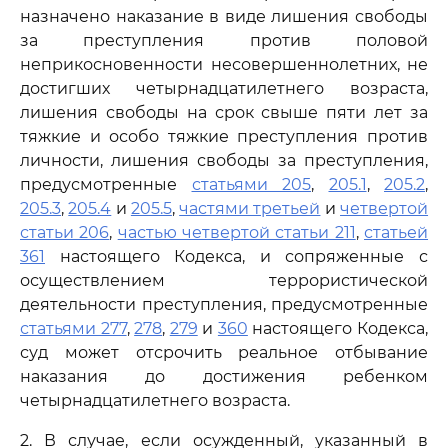
назначено наказание в виде лишения свободы
за преступления против половой
неприкосновенности несовершеннолетних, не
достигших четырнадцатилетнего возраста,
лишения свободы на срок свыше пяти лет за
тяжкие и особо тяжкие преступления против
личности, лишения свободы за преступления,
предусмотренные
статьями 205
,
205.1
,
205.2
,
205.3
,
205.4
и
205.5
,
частями третьей
и
четвертой
статьи 206
,
частью четвертой статьи 211
,
статьей
361
настоящего Кодекса, и сопряженные с
осуществлением террористической
деятельности преступления, предусмотренные
статьями 277
,
278
,
279
и
360
настоящего Кодекса,
суд может отсрочить реальное отбывание
наказания до достижения ребенком
четырнадцатилетнего возраста.
2. В случае, если осужденный, указанный в