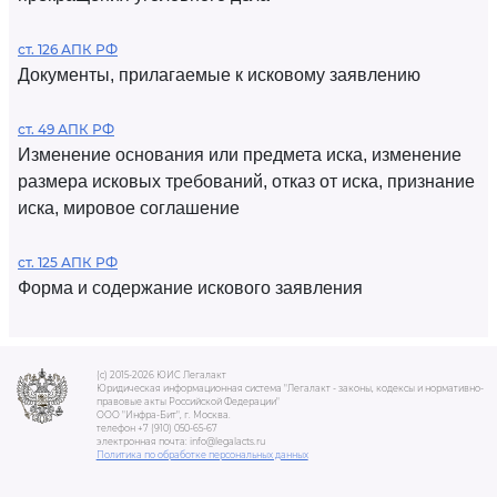
ст. 126 АПК РФ
Документы, прилагаемые к исковому заявлению
ст. 49 АПК РФ
Изменение основания или предмета иска, изменение
размера исковых требований, отказ от иска, признание
иска, мировое соглашение
ст. 125 АПК РФ
Форма и содержание искового заявления
(c) 2015-2026 ЮИС Легалакт
Юридическая информационная система "Легалакт - законы, кодексы и нормативно-
правовые акты Российской Федерации"
ООО "Инфра-Бит", г. Москва.
телефон +7 (910) 050-65-67
электронная почта: info@legalacts.ru
Политика по обработке персональных данных