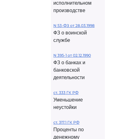
исполнительном
производстве
N 53-ФЗ от 28.03.1998
ФЗ о воинской
службе
N 395-1 от 02.12.1990
ФЗ о банках и
банковской
деятельности
ст. 333 ГК РФ
Уменьшение
неустойки
ст. 317.1 ГК РФ
Проценты по
денежному