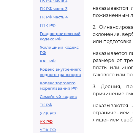
ГК РФ часть 2
наказываются 
ГК РФ часть 3
пожизненным л
ГК РФ часть 4
ГПК РФ
2. Финансиров
Градостроительный
склонение, вер
кодекс РФ
или подготовка
Жилищный кодекс
РФ
наказывается л
размере от тр
КАС РФ
платы или иног
Кодекс внутреннего
такового или 
водного транспорта
Кодекс торгового
3. Деяния, п
мореплавания РФ
причинение сме
Семейный кодекс
ТК РФ
наказываются 
ограничением 
УИК РФ
лишением своб
УК РФ
УПК РФ