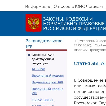
Информация
О проекте ЮИС Легалакт
ЗАКОНЫ, КОДЕКСЫ И
НОРМАТИВНО-ПРАВОВЫЕ 
РОССИЙСКОЙ ФЕДЕРАЦИ
Законодательство
|
"Уголовный кодек
29.06.2026)
|
Особен
РФ
Глава 34. Преступл
Кодексы РФ в
действующей
Статья 361.
редакции
АПК РФ
Бюджетный кодекс
1. Совершение
Водный кодекс РФ
или иных дейс
Воздушный кодекс
неприкосновен
РФ
сосуществован
ГК РФ часть 1
Российской Фед