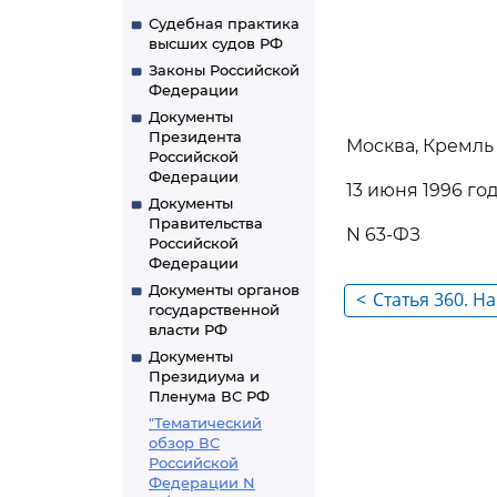
Судебная практика
высших судов РФ
Законы Российской
Федерации
Документы
Президента
Москва, Кремль
Российской
Федерации
13 июня 1996 го
Документы
Правительства
N 63-ФЗ
Российской
Федерации
Документы органов
<
Статья 360. Н
государственной
учреждения, 
власти РФ
международно
Документы
Президиума и
его совершен
Пленума ВС РФ
"Тематический
обзор ВС
Российской
Федерации N