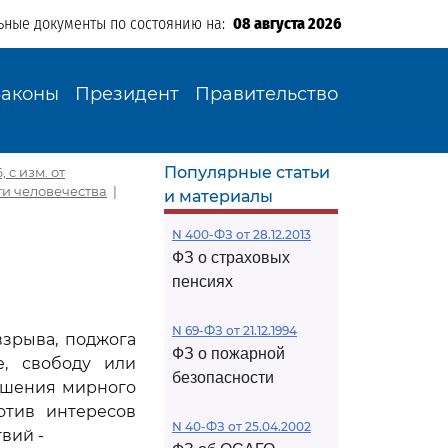
ьные документы по состоянию на:
08 августа 2026
Законы
Президент
Правительство
Популярные статьи
 с изм. от
ти человечества
|
и материалы
N 400-ФЗ от 28.12.2013
ФЗ о страховых
пенсиях
N 69-ФЗ от 21.12.1994
зрыва, поджога
ФЗ о пожарной
е, свободу или
безопасности
ушения мирного
отив интересов
N 40-ФЗ от 25.04.2002
вий -