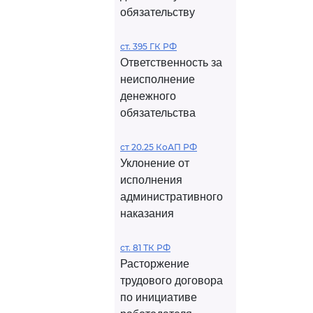
обязательству
ст. 395 ГК РФ
Ответственность за
неисполнение
денежного
обязательства
ст 20.25 КоАП РФ
Уклонение от
исполнения
административного
наказания
ст. 81 ТК РФ
Расторжение
трудового договора
по инициативе