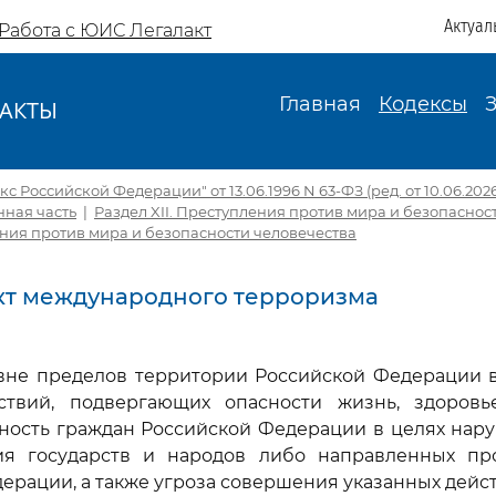
Актуал
Работа с ЮИС Легалакт
Главная
Кодексы
АКТЫ
И
с Российской Федерации" от 13.06.1996 N 63-ФЗ (ред. от 10.06.2026,
ная часть
|
Раздел XII. Преступления против мира и безопаснос
ения против мира и безопасности человечества
 Акт международного терроризма
 вне пределов территории Российской Федерации в
твий, подвергающих опасности жизнь, здоровь
ность граждан Российской Федерации в целях нар
ия государств и народов либо направленных пр
ерации, а также угроза совершения указанных дейст