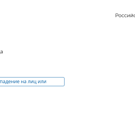
Россий
да
ападение на лиц или
которые пользуются
й защитой, либо угроза
ия