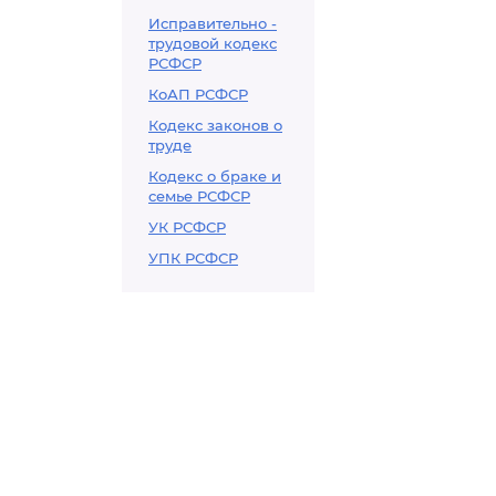
Исправительно -
трудовой кодекс
РСФСР
КоАП РСФСР
Кодекс законов о
труде
Кодекс о браке и
семье РСФСР
УК РСФСР
УПК РСФСР