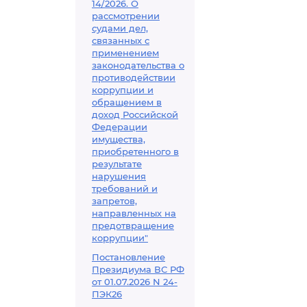
14/2026. О
рассмотрении
судами дел,
связанных с
применением
законодательства о
противодействии
коррупции и
обращением в
доход Российской
Федерации
имущества,
приобретенного в
результате
нарушения
требований и
запретов,
направленных на
предотвращение
коррупции"
Постановление
Президиума ВС РФ
от 01.07.2026 N 24-
ПЭК26