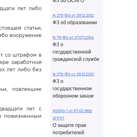
ФЗ об ОСАГО
дцати лет либо
N 273-ФЗ от 29.12.2012
ФЗ об образовании
тоящей статьи,
либо вооружение
N 79-ФЗ от 27.07.2004
ФЗ о
государственной
ет со штрафом в
гражданской службе
ере заработной
ех лет либо без
N 275-ФЗ от 29.12.2012
ФЗ о
государственном
ьи, повлекшие
оборонном заказе
двадцати лет с
N2300-1 от 07.02.1992
бо пожизненным
ЗППП
О защите прав
потребителей