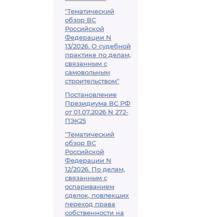
"Тематический
обзор ВС
Российской
Федерации N
13/2026. О судебной
практике по делам,
связанным с
самовольным
строительством"
Постановление
Президиума ВС РФ
от 01.07.2026 N 272-
ПЭК25
"Тематический
обзор ВС
Российской
Федерации N
12/2026. По делам,
связанным с
оспариванием
сделок, повлекших
переход права
собственности на