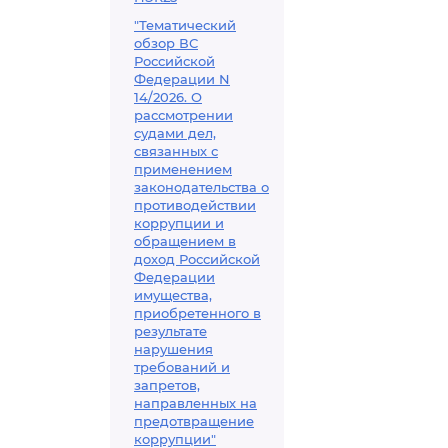
"Тематический
обзор ВС
Российской
Федерации N
14/2026. О
рассмотрении
судами дел,
связанных с
применением
законодательства о
противодействии
коррупции и
обращением в
доход Российской
Федерации
имущества,
приобретенного в
результате
нарушения
требований и
запретов,
направленных на
предотвращение
коррупции"