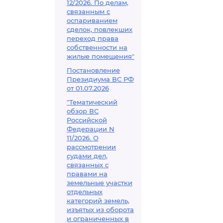
12/2026. По делам,
связанным с
оспариванием
сделок, повлекших
переход права
собственности на
жилые помещения"
Постановление
Президиума ВС РФ
от 01.07.2026
"Тематический
обзор ВС
Российской
Федерации N
11/2026. О
рассмотрении
судами дел,
связанных с
правами на
земельные участки
отдельных
категорий земель,
изъятых из оборота
и ограниченных в