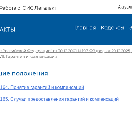
Актуал
Работа с ЮИС Легалакт
Главная
Кодексы
АКТЫ
И
Российской Федерации" от 30.12.2001 N 197-ФЗ (ред. от 29.12.2025, с
VII. Гарантии и компенсации
бщие положения
 164. Понятие гарантий и компенсаций
 165. Случаи предоставления гарантий и компенсаций