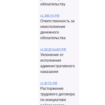
обязательству
ст. 395 ГК РФ
Ответственность за
неисполнение
денежного
обязательства
ст 20.25 КоАП РФ
Уклонение от
исполнения
административного
наказания
ст. 81 ТК РФ
Расторжение
трудового договора
по инициативе