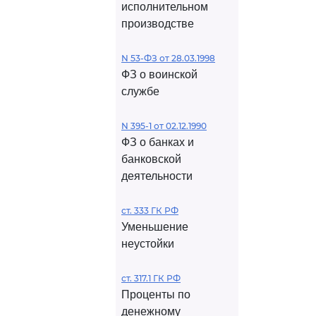
исполнительном
производстве
N 53-ФЗ от 28.03.1998
ФЗ о воинской
службе
N 395-1 от 02.12.1990
ФЗ о банках и
банковской
деятельности
ст. 333 ГК РФ
Уменьшение
неустойки
ст. 317.1 ГК РФ
Проценты по
денежному