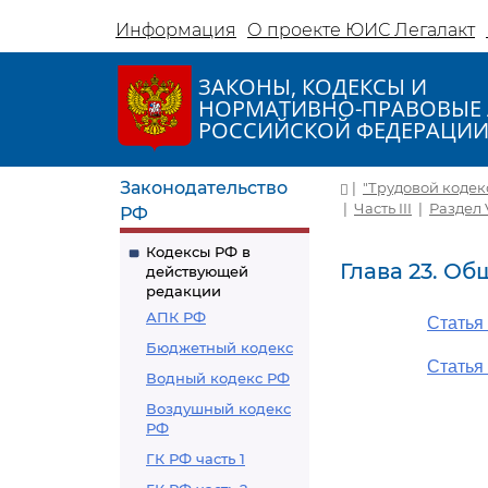
Информация
О проекте ЮИС Легалакт
ЗАКОНЫ, КОДЕКСЫ И
НОРМАТИВНО-ПРАВОВЫЕ 
РОССИЙСКОЙ ФЕДЕРАЦИ
Законодательство
|
"Трудовой кодекс 
|
Часть III
|
Раздел 
РФ
Кодексы РФ в
Глава 23. О
действующей
редакции
АПК РФ
Статья
Бюджетный кодекс
Статья
Водный кодекс РФ
Воздушный кодекс
РФ
ГК РФ часть 1