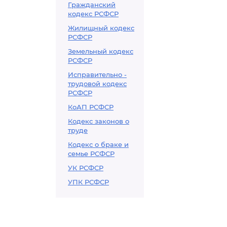
Гражданский
кодекс РСФСР
Жилищный кодекс
РСФСР
Земельный кодекс
РСФСР
Исправительно -
трудовой кодекс
РСФСР
КоАП РСФСР
Кодекс законов о
труде
Кодекс о браке и
семье РСФСР
УК РСФСР
УПК РСФСР