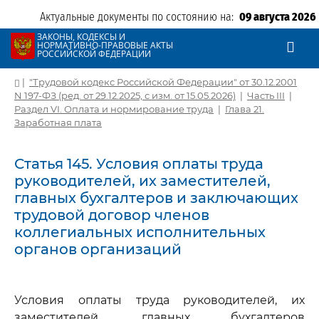
Актуальные документы по состоянию на:
09 августа 2026
ЗАКОНЫ, КОДЕКСЫ И
НОРМАТИВНО-ПРАВОВЫЕ АКТЫ
РОССИЙСКОЙ ФЕДЕРАЦИИ
|
"Трудовой кодекс Российской Федерации" от 30.12.2001
N 197-ФЗ (ред. от 29.12.2025, с изм. от 15.05.2026)
|
Часть III
|
Раздел VI. Оплата и нормирование труда
|
Глава 21.
Заработная плата
Статья 145. Условия оплаты труда
руководителей, их заместителей,
главных бухгалтеров и заключающих
трудовой договор членов
коллегиальных исполнительных
органов организаций
Условия оплаты труда руководителей, их
заместителей, главных бухгалтеров