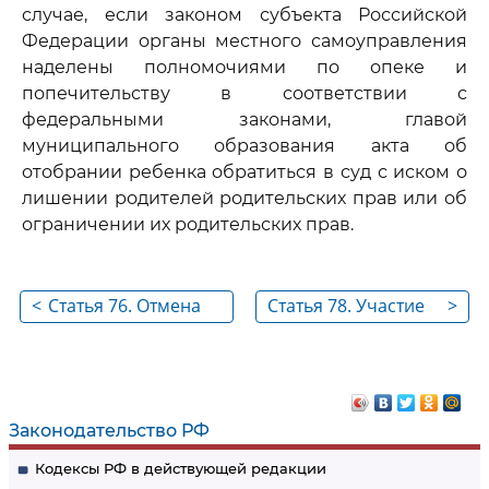
случае, если законом субъекта Российской
Федерации органы местного самоуправления
наделены полномочиями по опеке и
попечительству в соответствии с
федеральными законами, главой
муниципального образования акта об
отобрании ребенка обратиться в суд с иском о
лишении родителей родительских прав или об
ограничении их родительских прав.
<
Статья 76. Отмена
Статья 78. Участие
>
ограничения
органа опеки и
родительских прав
попечительства
при рассмотрении
судом споров,
Законодательство РФ
связанных с
Кодексы РФ в действующей редакции
воспитанием детей