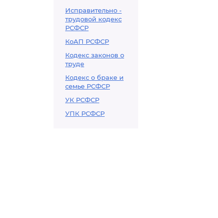
Исправительно -
трудовой кодекс
РСФСР
КоАП РСФСР
Кодекс законов о
труде
Кодекс о браке и
семье РСФСР
УК РСФСР
УПК РСФСР