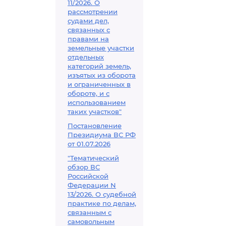
11/2026. О
рассмотрении
судами дел,
связанных с
правами на
земельные участки
отдельных
категорий земель,
изъятых из оборота
и ограниченных в
обороте, и с
использованием
таких участков"
Постановление
Президиума ВС РФ
от 01.07.2026
"Тематический
обзор ВС
Российской
Федерации N
13/2026. О судебной
практике по делам,
связанным с
самовольным