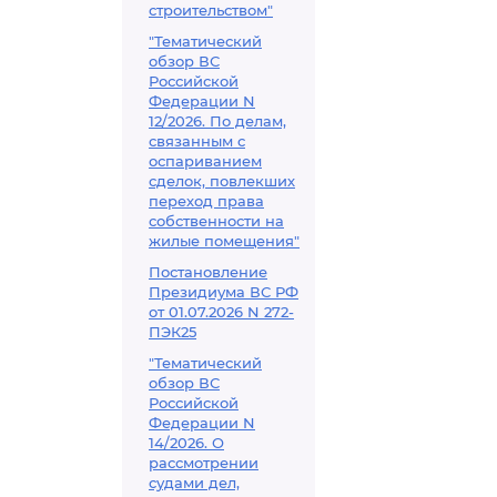
строительством"
"Тематический
обзор ВС
Российской
Федерации N
12/2026. По делам,
связанным с
оспариванием
сделок, повлекших
переход права
собственности на
жилые помещения"
Постановление
Президиума ВС РФ
от 01.07.2026 N 272-
ПЭК25
"Тематический
обзор ВС
Российской
Федерации N
14/2026. О
рассмотрении
судами дел,