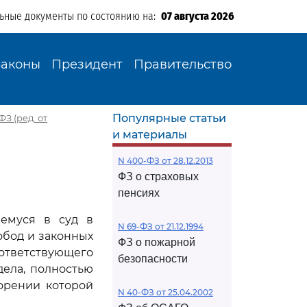
льные документы по состоянию на:
07 августа 2026
Законы
Президент
Правительство
Популярные статьи
З (ред. от
и материалы
N 400-ФЗ от 28.12.2013
ФЗ о страховых
пенсиях
шемуся в суд в
N 69-ФЗ от 21.12.1994
обод и законных
ФЗ о пожарной
ответствующего
безопасности
ела, полностью
орении которой
N 40-ФЗ от 25.04.2002