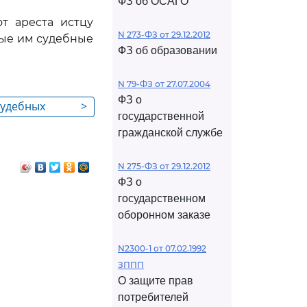
ФЗ об ОСАГО
т ареста истцу
N 273-ФЗ от 29.12.2012
ные им судебные
ФЗ об образовании
N 79-ФЗ от 27.07.2004
ФЗ о
судебных
>
государственной
ом в связи с
гражданской службе
N 275-ФЗ от 29.12.2012
ФЗ о
государственном
оборонном заказе
N2300-1 от 07.02.1992
ЗППП
О защите прав
потребителей