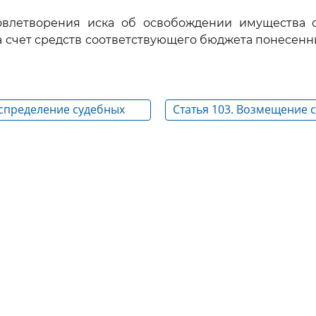
довлетворения иска об освобождении имущества о
 счет средств соответствующего бюджета понесен
аспределение судебных
Статья 103. Возмещение 
отказе от иска и
расходов, понесенных суд
ирового соглашения
рассмотрением дела