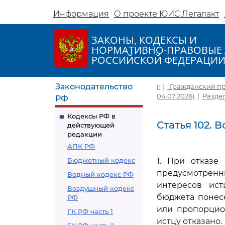
Информация
О проекте ЮИС Легалакт
ЗАКОНЫ, КОДЕКСЫ И
НОРМАТИВНО-ПРАВОВЫЕ 
РОССИЙСКОЙ ФЕДЕРАЦИ
Законодательство
|
"Гражданский про
04.07.2026)
|
Разде
РФ
Кодексы РФ в
Статья 102.
действующей
редакции
АПК РФ
Бюджетный кодекс
1. При отказе
предусмотрен
Водный кодекс РФ
интересов ист
Воздушный кодекс
бюджета понес
РФ
или пропорцио
ГК РФ часть 1
истцу отказано.