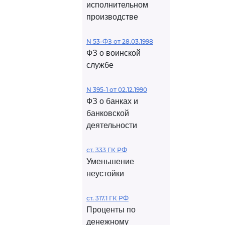
исполнительном
производстве
N 53-ФЗ от 28.03.1998
ФЗ о воинской
службе
N 395-1 от 02.12.1990
ФЗ о банках и
банковской
деятельности
ст. 333 ГК РФ
Уменьшение
неустойки
ст. 317.1 ГК РФ
Проценты по
денежному