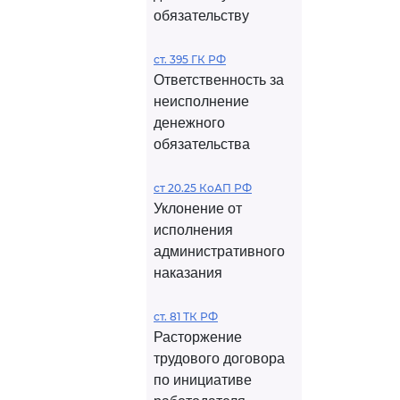
обязательству
ст. 395 ГК РФ
Ответственность за
неисполнение
денежного
обязательства
ст 20.25 КоАП РФ
Уклонение от
исполнения
административного
наказания
ст. 81 ТК РФ
Расторжение
трудового договора
по инициативе