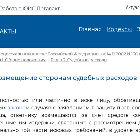
Актуа
Работа с ЮИС Легалакт
Главная
Кодексы
АКТЫ
И
цессуальный кодекс Российской Федерации" от 14.11.2002 N 138-Ф
л I. Общие положения
|
Глава 7. Судебные расходы
 Возмещение сторонам судебных расходов
 полностью или частично в иске лицу, обратив
ных
законом
случаях с заявлением в защиту прав, св
ца, ответчику возмещаются за счет средств со
енные им издержки, связанные с рассмотрением д
нально той части исковых требований, в удовлетв