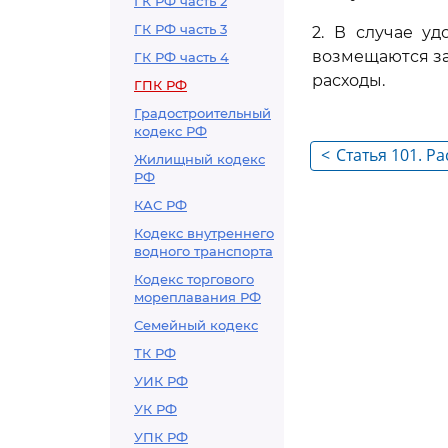
ГК РФ часть 2
ГК РФ часть 3
2. В случае у
возмещаются за
ГК РФ часть 4
расходы.
ГПК РФ
Градостроительный
кодекс РФ
<
Статья 101. Р
Жилищный кодекс
РФ
расходов при 
заключении м
КАС РФ
Кодекс внутреннего
водного транспорта
Кодекс торгового
мореплавания РФ
Семейный кодекс
ТК РФ
УИК РФ
УК РФ
УПК РФ