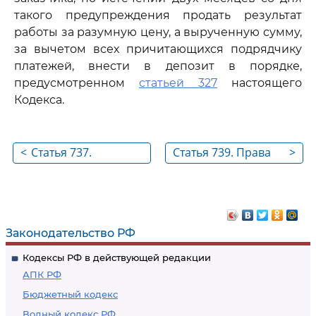
такого предупреждения продать результат
работы за разумную цену, а вырученную сумму,
за вычетом всех причитающихся подрядчику
платежей, внести в депозит в порядке,
предусмотренном
статьей 327
настоящего
Кодекса.
<
Статья 737.
Статья 739. Права
>
Последствия
заказчика в случае
обнаружения
ненадлежащего
недостатков в
выполнения или
выполненной работе
невыполнения
Законодательство РФ
работы по договору
Кодексы РФ в действующей редакции
бытового подряда
АПК РФ
Бюджетный кодекс
Водный кодекс РФ