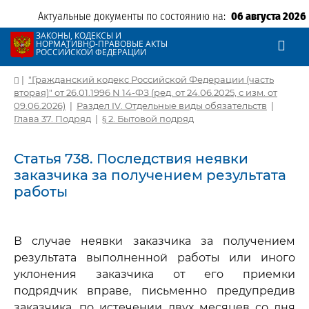
Актуальные документы по состоянию на:
06 августа 2026
ЗАКОНЫ, КОДЕКСЫ И
НОРМАТИВНО-ПРАВОВЫЕ АКТЫ
РОССИЙСКОЙ ФЕДЕРАЦИИ
|
"Гражданский кодекс Российской Федерации (часть
вторая)" от 26.01.1996 N 14-ФЗ (ред. от 24.06.2025, с изм. от
09.06.2026)
|
Раздел IV. Отдельные виды обязательств
|
Глава 37. Подряд
|
§ 2. Бытовой подряд
Статья 738. Последствия неявки
заказчика за получением результата
работы
В случае неявки заказчика за получением
результата выполненной работы или иного
уклонения заказчика от его приемки
подрядчик вправе, письменно предупредив
заказчика, по истечении двух месяцев со дня