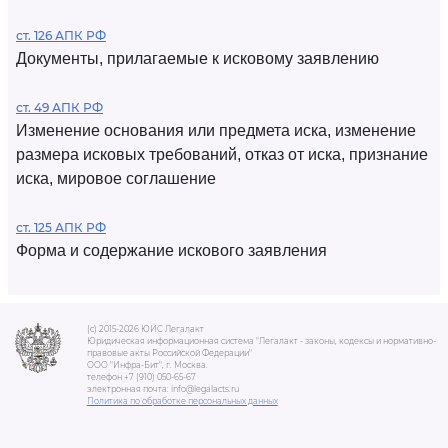
ст. 126 АПК РФ
Документы, прилагаемые к исковому заявлению
ст. 49 АПК РФ
Изменение основания или предмета иска, изменение
размера исковых требований, отказ от иска, признание
иска, мировое соглашение
ст. 125 АПК РФ
Форма и содержание искового заявления
(c) 2015-2026 ЮИС Легалакт
Юридическая информационная система "Легалакт - законы, кодексы и нормативно-
правовые акты Российской Федерации"
ООО "Инфра-Бит", г. Москва.
телефон +7 (910) 050-65-67
электронная почта: info@legalacts.ru
Политика по обработке персональных данных