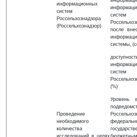
информ
информационных
информаци
систем
систем
Россельхознадзора
Россельхоз
(Россельхознадзор)
после вне
информаци
системы, (с
доступност
информаци
систем
Россельхоз
(%)
Уровень в
подведомс
Проведение
Россельхоз
необходимого
федеральн
количества
государст
исследований в целях
бюджетны