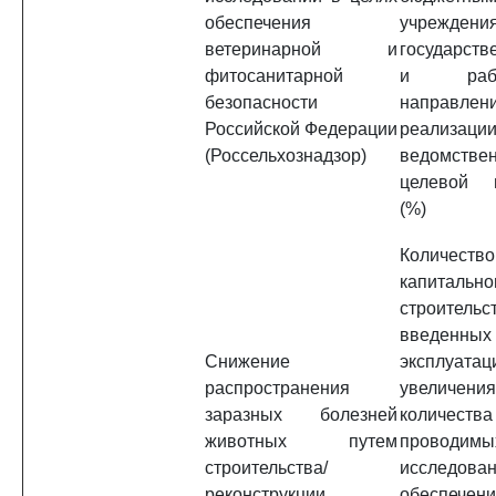
обеспечения
учреждени
ветеринарной и
государств
фитосанитарной
и раб
безопасности
направлен
Российской Федерации
реализаци
(Россельхознадзор)
ведомстве
целевой п
(%)
Количеств
капитально
строительс
введе
Снижение
эксплуатац
распространения
увеличения
заразных болезней
количества
животных путем
проводимы
строительства/
исследов
реконструкции
обеспечен