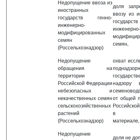
Недопущение ввоза из
доля запр
иностранных
ввозу из и
государств генно-
государс
инженерно-
инженерно
модифицированных
модифицир
семян
семян,
(Россельхознадзор)
Недопущение
охват иссл
обращения на
поднадзор
территории
государств
Российской Федерации
надзору 
небезопасных и
семеноводс
некачественных семян
от общей п
сельскохозяйственных
Российской
растений
в сем
(Россельхознадзор)
материале,
Недопущение
доля не до