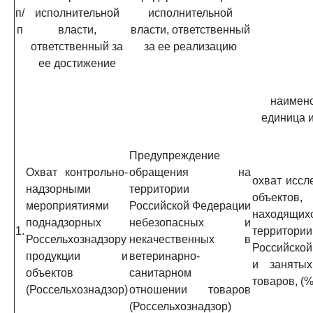
п/
исполнительной
исполнительной
п
власти,
власти, ответственный
ответственный за
за ее реализацию
ее достижение
наимено
единица 
Предупреждение
Охват контрольно-
обращения на
охват иссл
надзорными
территории
объектов,
мероприятиями
Российской Федерации
находящ
поднадзорных
небезопасных и
1.
территории
Россельхознадзору
некачественных в
Российской
продукции и
ветеринарно-
и занятых
объектов
санитарном
товаров, (%
(Россельхознадзор)
отношении товаров
(Россельхознадзор)