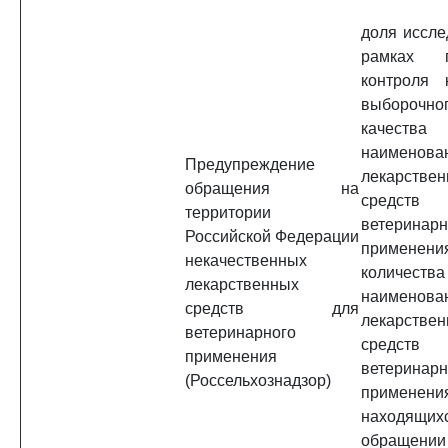
доля иссле
рамках п
контроля 
выборочног
качества
наименова
Предупреждение
лекарстве
обращения на
средс
территории
ветеринарн
Российской Федерации
применения
некачественных
количества
лекарственных
наименова
средств для
лекарстве
ветеринарного
средс
применения
ветеринарн
(Россельхознадзор)
применени
находя
обраще