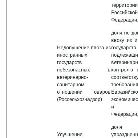
территории
Российской
Федерации,
доля не до
ввозу из и
Недопущение ввоза из
государств
иностранных
подлежащи
государств
ветеринар
небезопасных в
контролю т
ветеринарно-
соответст
санитарном
требовани
отношении товаров
Евразийско
(Россельхознадзор)
экономичес
и Росс
Федерации,
доля п
Улучшение
упразднен