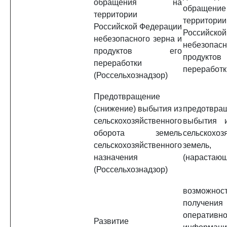
обращения на
обраще
территории
территории
Российской Федерации
Российской
небезопасного зерна и
небезопасн
продуктов его
продук
переработки
переработк
(Россельхознадзор)
Предотвращение
(снижение) выбытия из
предотвра
сельскохозяйственного
выбытия и
оборота земель
сельскохоз
сельскохозяйственного
земел
назначения
(нарастающ
(Россельхознадзор)
возможнос
получения
оперативн
Развитие