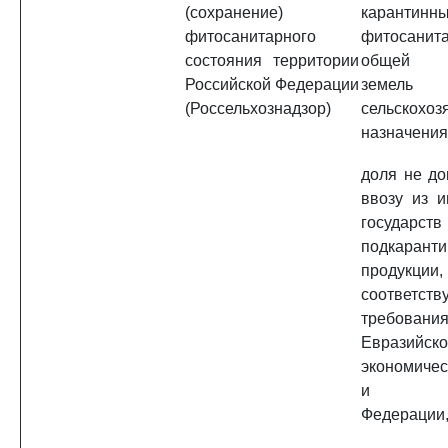
(сохранение)
карантинн
фитосанитарного
фитосанита
состояния территории
общей 
Российской Федерации
земель
(Россельхознадзор)
сельскохоз
назначения
доля не до
ввозу из и
государств
подкарант
продук
соответст
требовани
Евразийско
экономичес
и Росс
Федерации,