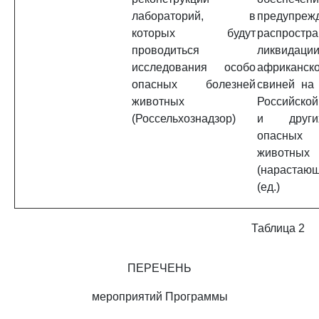
лабораторий, в
предупреж
которых будут
распрост
проводиться
ликвидаци
исследования особо
африканс
опасных болезней
свиней на 
животных
Российской
(Россельхознадзор)
и други
опасных 
животных
(нарастающ
(ед.)
Таблица 2
ПЕРЕЧЕНЬ
мероприятий Программы