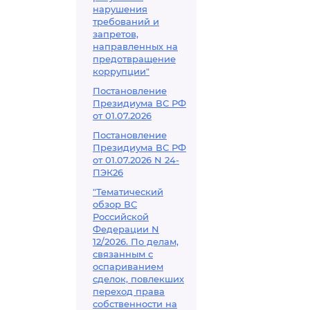
нарушения
требований и
запретов,
направленных на
предотвращение
коррупции"
Постановление
Президиума ВС РФ
от 01.07.2026
Постановление
Президиума ВС РФ
от 01.07.2026 N 24-
ПЭК26
"Тематический
обзор ВС
Российской
Федерации N
12/2026. По делам,
связанным с
оспариванием
сделок, повлекших
переход права
собственности на