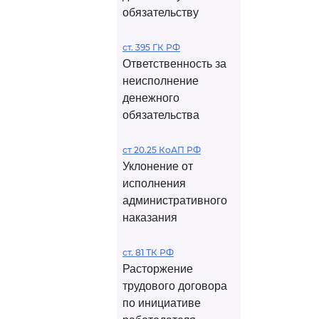
обязательству
ст. 395 ГК РФ
Ответственность за
неисполнение
денежного
обязательства
ст 20.25 КоАП РФ
Уклонение от
исполнения
административного
наказания
ст. 81 ТК РФ
Расторжение
трудового договора
по инициативе