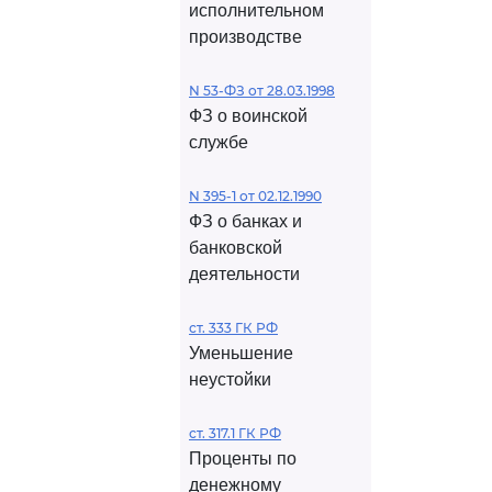
исполнительном
производстве
N 53-ФЗ от 28.03.1998
ФЗ о воинской
службе
N 395-1 от 02.12.1990
ФЗ о банках и
банковской
деятельности
ст. 333 ГК РФ
Уменьшение
неустойки
ст. 317.1 ГК РФ
Проценты по
денежному