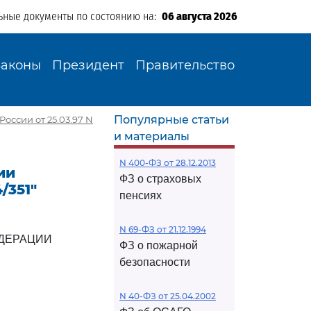
ьные документы по состоянию на:
06 августа 2026
Законы
Президент
Правительство
Популярные статьи
России от 25.03.97 N
и материалы
N 400-ФЗ от 28.12.2013
ии
ФЗ о страховых
/351"
пенсиях
N 69-ФЗ от 21.12.1994
ДЕРАЦИИ
ФЗ о пожарной
безопасности
N 40-ФЗ от 25.04.2002