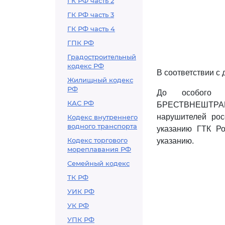
ГК РФ часть 2
ГК РФ часть 3
ГК РФ часть 4
ГПК РФ
Градостроительный
кодекс РФ
В соответствии с
Жилищный кодекс
РФ
До особого р
КАС РФ
БРЕСТВНЕШТРА
нарушителей рос
Кодекс внутреннего
водного транспорта
указанию ГТК Ро
Кодекс торгового
указанию.
мореплавания РФ
Семейный кодекс
ТК РФ
УИК РФ
УК РФ
УПК РФ