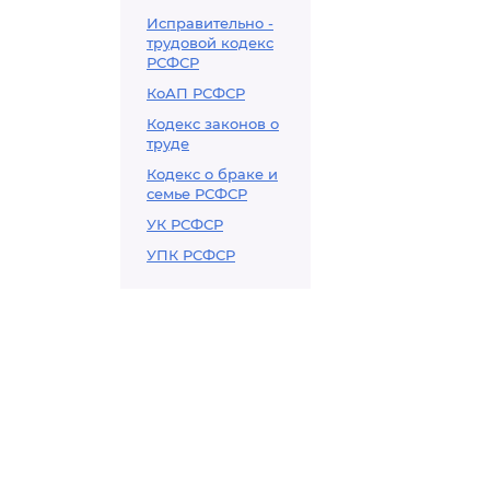
Исправительно -
трудовой кодекс
РСФСР
КоАП РСФСР
Кодекс законов о
труде
Кодекс о браке и
семье РСФСР
УК РСФСР
УПК РСФСР