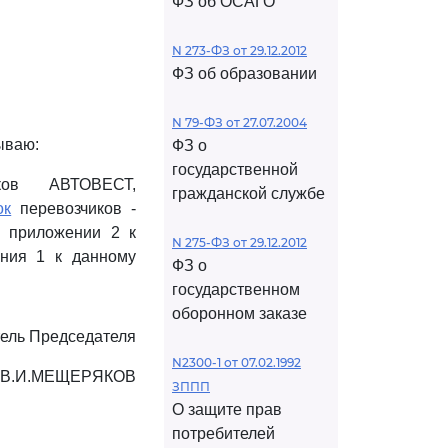
ФЗ об ОСАГО
N 273-ФЗ от 29.12.2012
ФЗ об образовании
N 79-ФЗ от 27.07.2004
ываю:
ФЗ о
государственной
ков АВТОВЕСТ,
гражданской службе
ок
перевозчиков -
в приложении 2 к
N 275-ФЗ от 29.12.2012
ения 1 к данному
ФЗ о
государственном
оборонном заказе
ель Председателя
N2300-1 от 07.02.1992
В.И.МЕЩЕРЯКОВ
ЗППП
О защите прав
потребителей