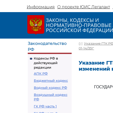
Информация
О проекте ЮИС Легалакт
ЗАКОНЫ, КОДЕКСЫ И
НОРМАТИВНО-ПРАВОВЫЕ 
РОССИЙСКОЙ ФЕДЕРАЦИ
Законодательство
|
Указание ГТК РФ 
01-14/351"
РФ
Кодексы РФ в
Указание ГТ
действующей
редакции
изменений в
АПК РФ
Бюджетный кодекс
ГОСУДА
Водный кодекс РФ
Воздушный кодекс
РФ
ГК РФ часть 1