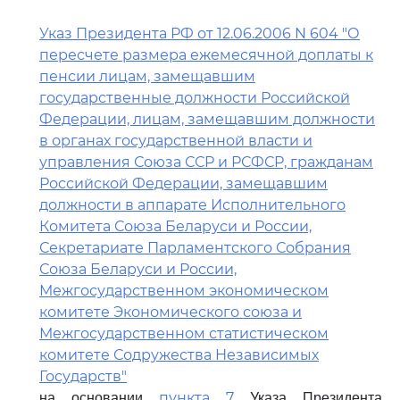
Указ Президента РФ от 12.06.2006 N 604 "О
пересчете размера ежемесячной доплаты к
пенсии лицам, замещавшим
государственные должности Российской
Федерации, лицам, замещавшим должности
в органах государственной власти и
управления Союза ССР и РСФСР, гражданам
Российской Федерации, замещавшим
должности в аппарате Исполнительного
Комитета Союза Беларуси и России,
Секретариате Парламентского Собрания
Союза Беларуси и России,
Межгосударственном экономическом
комитете Экономического союза и
Межгосударственном статистическом
комитете Содружества Независимых
Государств"
пункта 7
на основании
Указа Президента