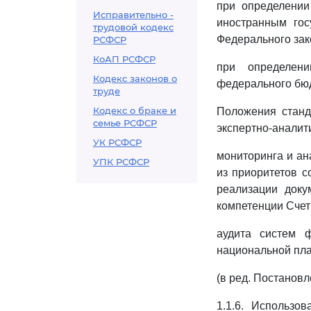
при определении
Исправительно -
иностранным гос
трудовой кодекс
Федерального зак
РСФСР
КоАП РСФСР
при определен
Кодекс законов о
федерального бюд
труде
Кодекс о браке и
Положения станд
семье РСФСР
экспертно-аналит
УК РСФСР
мониторинга и ан
УПК РСФСР
из приоритетов с
реализации доку
компетенции Счет
аудита систем 
национальной пл
(в ред. Постанов
1.1.6. Использо