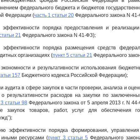
х внебюджетных фондов Российской Федерации в рамк
олнением федерального бюджета и бюджетов государствен
й Федерации (
часть 1 статьи 20
Федерального закона N 41-
 эффективности порядка предоставления и реализации
статьи 21
Федерального закона N 41-ФЗ);
и эффективности порядка размещения средств федерал
дитных организациях (
пункт 5 статьи 21
Федерального закон
экономности и результативности использования бюджетны
татьи 157
Бюджетного кодекса Российской Федерации);
и аудита в сфере закупок в части проверки, анализа и оце
 о результативности расходов на закупки по заключенн
 3 статьи 98
Федерального закона от 5 апреля 2013 г. N 44-
е закупок товаров, работ, услуг для обеспечения го
жд");
нию эффективности порядка формирования, управления
иными ресурсами (
пункт 3 статьи 5
Федерального закона