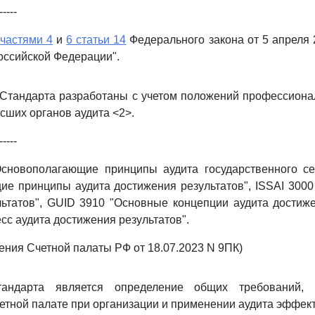
-----
ы
частями 4
и
6 статьи 14
Федерального закона от 5 апреля 2
оссийской Федерации".
 Стандарта разработаны с учетом положений профессион
ших органов аудита <2>.
-----
Основополагающие принципы аудита государственного сек
е принципы аудита достижения результатов", ISSAI 3000
ьтатов", GUID 3910 "Основные концепции аудита достиже
сс аудита достижения результатов".
ления Счетной палаты РФ от 18.07.2023 N 9ПК)
тандарта является определение общих требований,
етной палате при организации и применении аудита эффек