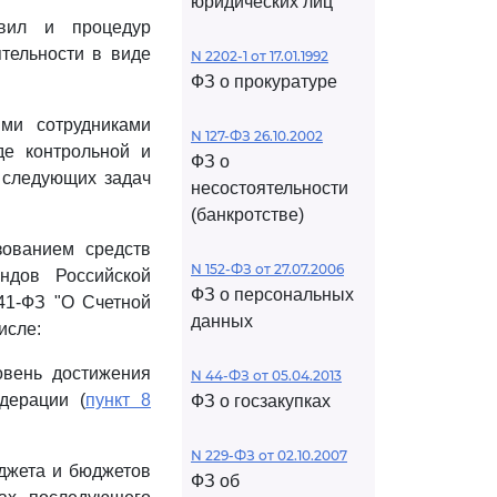
юридических лиц
авил и процедур
ятельности в виде
N 2202-1 от 17.01.1992
ФЗ о прокуратуре
ыми сотрудниками
N 127-ФЗ 26.10.2002
де контрольной и
ФЗ о
я следующих задач
несостоятельности
(банкротстве)
зованием средств
N 152-ФЗ от 27.07.2006
ндов Российской
ФЗ о персональных
41-ФЗ "О Счетной
данных
исле:
овень достижения
N 44-ФЗ от 05.04.2013
дерации (
пункт 8
ФЗ о госзакупках
N 229-ФЗ от 02.10.2007
джета и бюджетов
ФЗ об