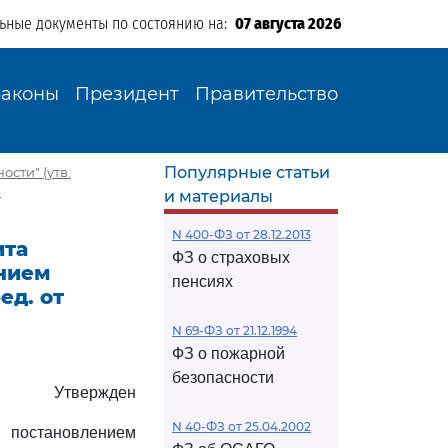
льные документы по состоянию на:
07 августа 2026
Законы
Президент
Правительство
Популярные статьи
ости" (утв.
)
и материалы
N 400-ФЗ от 28.12.2013
ита
ФЗ о страховых
ением
пенсиях
ед. от
N 69-ФЗ от 21.12.1994
ФЗ о пожарной
безопасности
Утвержден
N 40-ФЗ от 25.04.2002
постановлением