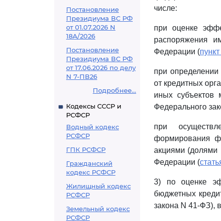
числе:
Постановление
Президиума ВС РФ
от 01.07.2026 N
при оценке эфф
18А/2026
распоряжения им
Постановление
Федерации (
пункт
Президиума ВС РФ
от 17.06.2026 по делу
при определении 
N 7-ПВ26
от кредитных орг
Подробнее...
иных субъектов 
Кодексы СССР и
Федерального зак
РСФСР
при осуществл
Водный кодекс
РСФСР
формирования фе
ГПК РСФСР
акциями (долями 
Федерации (
стать
Гражданский
кодекс РСФСР
3) по оценке э
Жилищный кодекс
бюджетных кредит
РСФСР
закона N 41-ФЗ), в
Земельный кодекс
РСФСР