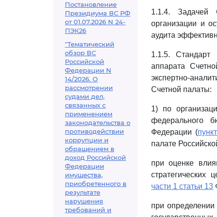
Постановление
1.1.4. Задачей
Президиума ВС РФ
от 01.07.2026 N 24-
организации и ос
ПЭК26
аудита эффективн
"Тематический
обзор ВС
1.1.5. Стандарт
Российской
аппарата Счетно
Федерации N
экспертно-аналит
14/2026. О
рассмотрении
Счетной палаты:
судами дел,
связанных с
1) по организац
применением
федерального б
законодательства о
противодействии
Федерации (
пунк
коррупции и
палате Российской
обращением в
доход Российской
при оценке влия
Федерации
стратегических 
имущества,
приобретенного в
части 1 статьи 13
результате
нарушения
при определении
требований и