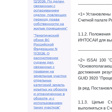
12/2026. По делам,
---------------------------
связанным с
оспариванием
<1> Установлен
сделок, повлекших
переход права
Счетной палате Р
собственности на
жилые помещения"
1.1.2. Положения
"Тематический
обзор ВС
ИНТОСАИ для выс
Российской
Федерации N
---------------------------
11/2026. О
рассмотрении
<2> ISSAI 100 "
судами дел,
"Основополагающи
связанных с
правами на
достижения резул
земельные участки
GUID 3920 "Проце
отдельных
категорий земель,
(в ред. Постанов
изъятых из оборота
и ограниченных в
обороте, и с
1.1.3. Целью С
использованием
таких участков"
выполняться в Сч