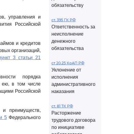
обязательству
в, управления и
ст. 395 ГК РФ
вития Российской
Ответственность за
неисполнение
денежного
займов и кредитов
обязательства
овых организаций,
пункт 3 статьи 21
ст 20.25 КоАП РФ
Уклонение от
вности порядка
исполнения
 ею, в том числе
административного
жащими Российской
наказания
ст. 81 ТК РФ
 и преимуществ,
Расторжение
и 5
Федерального
трудового договора
по инициативе