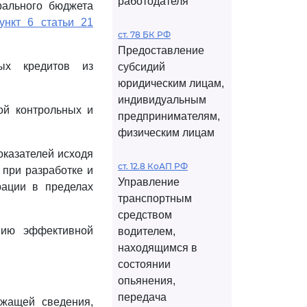
работодателя
рального бюджета
ункт 6 статьи 21
ст. 78 БК РФ
Предоставление
ых кредитов из
субсидий
юридическим лицам,
индивидуальным
ой контрольных и
предпринимателям,
физическим лицам
оказателей исходя
ст. 12.8 КоАП РФ
 при разработке и
Управление
рации в пределах
транспортным
средством
нию эффективной
водителем,
находящимся в
состоянии
опьянения,
передача
ржащей сведения,