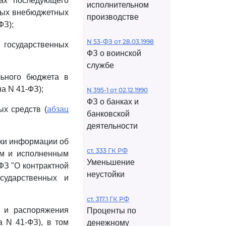
ах последующего
исполнительном
ных внебюджетных
производстве
ФЗ);
N 53-ФЗ от 28.03.1998
 государственных
ФЗ о воинской
службе
ьного бюджета в
а N 41-ФЗ);
N 395-1 от 02.12.1990
ФЗ о банках и
х средств (
абзац
банковской
деятельности
нки информации об
ст. 333 ГК РФ
ым и исполненным
Уменьшение
ФЗ "О контрактной
неустойки
сударственных и
ст. 317.1 ГК РФ
 и распоряжения
Проценты по
 N 41-ФЗ), в том
денежному