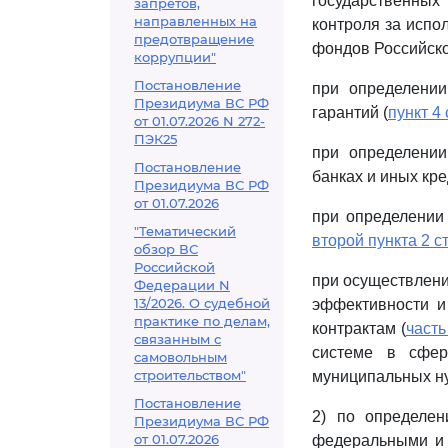
государственны
запретов,
направленных на
контроля за исп
предотвращение
фондов Российско
коррупции"
Постановление
при определении
Президиума ВС РФ
гарантий (
пункт 4 
от 01.07.2026 N 272-
ПЭК25
при определени
Постановление
банках и иных кре
Президиума ВС РФ
от 01.07.2026
при определении 
"Тематический
второй пункта 2 с
обзор ВС
Российской
при осуществлени
Федерации N
13/2026. О судебной
эффективности и
практике по делам,
контрактам (
часть
связанным с
системе в сфер
самовольным
строительством"
муниципальных ну
Постановление
2) по определе
Президиума ВС РФ
от 01.07.2026
федеральными и 