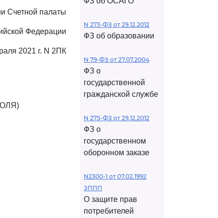
ФЗ об ОСАГО
ии Счетной палаты
N 273-ФЗ от 29.12.2012
ийской Федерации
ФЗ об образовании
раля 2021 г. N 2ПК
N 79-ФЗ от 27.07.2004
ФЗ о
государственной
гражданской службе
ОЛЯ)
N 275-ФЗ от 29.12.2012
ФЗ о
государственном
оборонном заказе
N2300-1 от 07.02.1992
ЗППП
О защите прав
потребителей