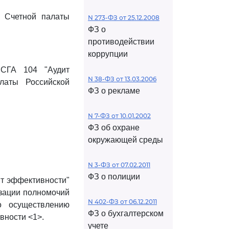
 Счетной палаты
N 273-ФЗ от 25.12.2008
ФЗ о
противодействии
коррупции
 СГА 104 "Аудит
N 38-ФЗ от 13.03.2006
латы Российской
ФЗ о рекламе
N 7-ФЗ от 10.01.2002
ФЗ об охране
окружающей среды
N 3-ФЗ от 07.02.2011
ФЗ о полиции
ит эффективности"
изации полномочий
N 402-ФЗ от 06.12.2011
о осуществлению
ФЗ о бухгалтерском
вности <1>.
учете