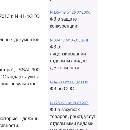
N 135-ФЗ от 26.07.2006
013 г. N 41-ФЗ "О
ФЗ о защите
конкуренции
альных документов
N 99-ФЗ от 04.05.2011
ФЗ о
лицензировании
отдельных видов
деятельности
тора", ISSAI 300
 "Стандарт аудита
N 14-ФЗ от 08.02.1998
ния результатов",
ФЗ об ООО
N 223-ФЗ от 18.07.2011
ФЗ о закупках
товаров, работ, услуг
 которые должны
отдельными видами
тивности.