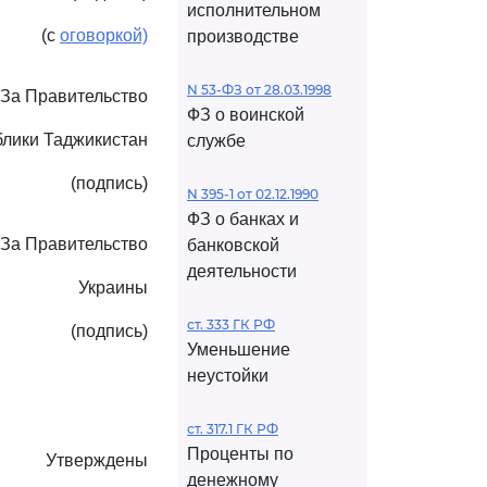
исполнительном
(с
оговоркой)
производстве
N 53-ФЗ от 28.03.1998
За Правительство
ФЗ о воинской
блики Таджикистан
службе
(подпись)
N 395-1 от 02.12.1990
ФЗ о банках и
За Правительство
банковской
деятельности
Украины
ст. 333 ГК РФ
(подпись)
Уменьшение
неустойки
ст. 317.1 ГК РФ
Проценты по
Утверждены
денежному