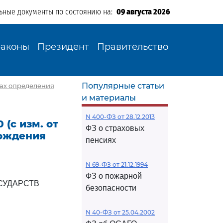
ьные документы по состоянию на:
09 августа 2026
Законы
Президент
Правительство
Популярные статьи
илах определения
и материалы
N 400-ФЗ от 28.12.2013
 (с изм. от
ФЗ о страховых
хождения
пенсиях
N 69-ФЗ от 21.12.1994
ФЗ о пожарной
СУДАРСТВ
безопасности
N 40-ФЗ от 25.04.2002