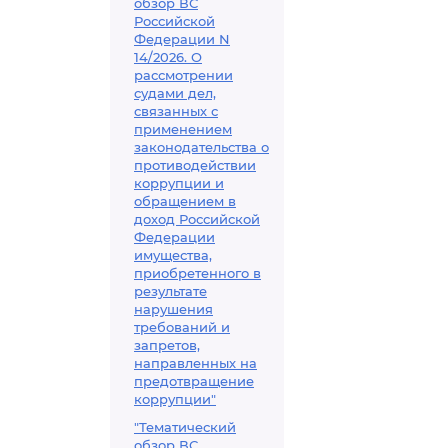
обзор ВС
Российской
Федерации N
14/2026. О
рассмотрении
судами дел,
связанных с
применением
законодательства о
противодействии
коррупции и
обращением в
доход Российской
Федерации
имущества,
приобретенного в
результате
нарушения
требований и
запретов,
направленных на
предотвращение
коррупции"
"Тематический
обзор ВС