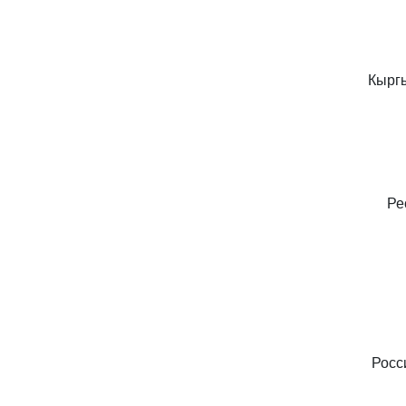
Кырг
Ре
Росс