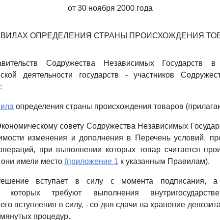
от 30 ноября 2000 года
АВИЛАХ ОПРЕДЕЛЕНИЯ СТРАНЫ ПРОИСХОЖДЕНИЯ ТО
вительств Содружества Независимых Государств в
ской деятельности государств - участников Содруже
:
ила
определения страны происхождения товаров (прилагаю
Экономическому совету Содружества Независимых Государ
имости изменения и дополнения в Перечень условий, пр
 операций, при выполнении которых товар считается про
й они имели место
(приложение 1
к указанным Правилам).
ешение вступает в силу с момента подписания, а 
ва которых требуют выполнения внутригосударств
его вступления в силу, - со дня сдачи на хранение депози
мянутых процедур.