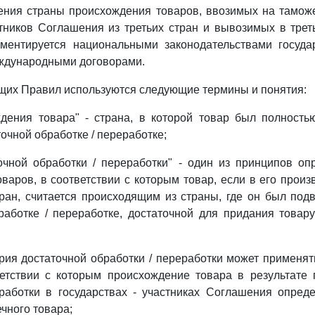
ения страны происхождения товаров, ввозимых на тамож
стников Соглашения из третьих стран и вывозимых в трет
аментируется национальными законодательствами госуда
ждународными договорами.
щих Правил используются следующие термины и понятия:
ждения товара" - страна, в которой товар был полность
очной обработке / переработке;
очной обработки / переработки" - один из принципов о
варов, в соответствии с которым товар, если в его произ
ран, считается происходящим из страны, где он был под
аботке / переработке, достаточной для придания товар
рия достаточной обработки / переработки может применя
ветствии с которым происхождение товара в результате 
работки в государствах - участниках Соглашения опред
чного товара;