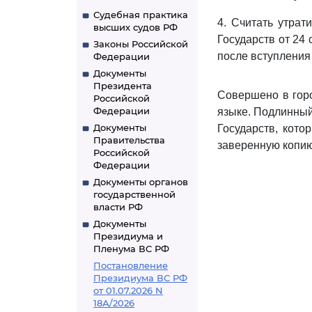
Судебная практика
4. Считать утра
высших судов РФ
Государств от 24
Законы Российской
после вступления
Федерации
Документы
Президента
Совершено в горо
Российской
Федерации
языке. Подлинный
Документы
Государств, кото
Правительства
заверенную копию
Российской
Федерации
Документы органов
государственной
власти РФ
Документы
Президиума и
Пленума ВС РФ
Постановление
Президиума ВС РФ
от 01.07.2026 N
18А/2026