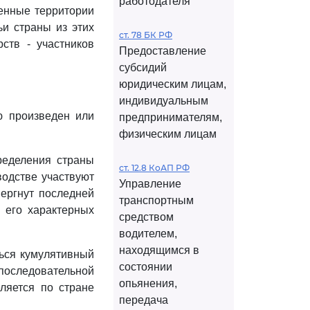
работодателя
енные территории
ьи страны из этих
ст. 78 БК РФ
рств - участников
Предоставление
субсидий
юридическим лицам,
индивидуальным
ю произведен или
предпринимателям,
физическим лицам
пределения страны
ст. 12.8 КоАП РФ
водстве участвуют
Управление
вергнут последней
транспортным
у его характерных
средством
водителем,
находящимся в
ться кумулятивный
состоянии
последовательной
опьянения,
еляется по стране
передача