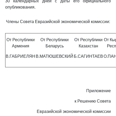
30 календарных дней с даты его официального
опубликования.
Члены Совета Евразийской экономической комиссии:
От Республики
От Республики
От Республики
От Кы
Армения
Беларусь
Казахстан
Респ
В.ГАБРИЕЛЯН
В.МАТЮШЕВСКИЙ
Б.САГИНТАЕВ
О.ПА
Приложение
к Решению Совета
Евразийской экономической комиссии