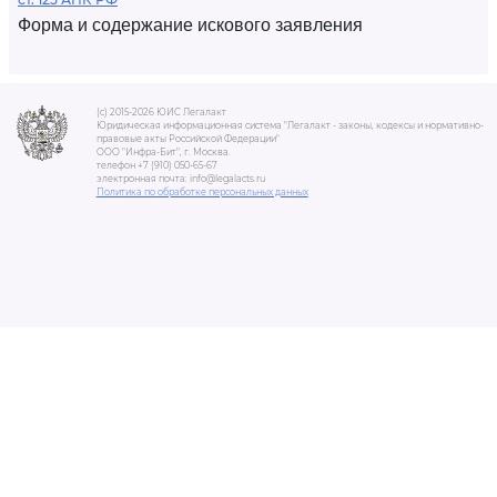
Форма и содержание искового заявления
(c) 2015-2026 ЮИС Легалакт
Юридическая информационная система "Легалакт - законы, кодексы и нормативно-
правовые акты Российской Федерации"
ООО "Инфра-Бит", г. Москва.
телефон +7 (910) 050-65-67
электронная почта: info@legalacts.ru
Политика по обработке персональных данных