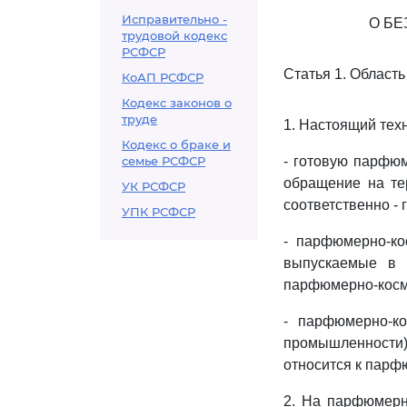
Исправительно -
О Б
трудовой кодекс
РСФСР
Статья 1. Област
КоАП РСФСР
Кодекс законов о
труде
1. Настоящий тех
Кодекс о браке и
семье РСФСР
- готовую парфюм
обращение на тер
УК РСФСР
соответственно - 
УПК РСФСР
- парфюмерно-ко
выпускаемые в о
парфюмерно-косме
- парфюмерно-ко
промышленности),
относится к парф
2. На парфюмерн