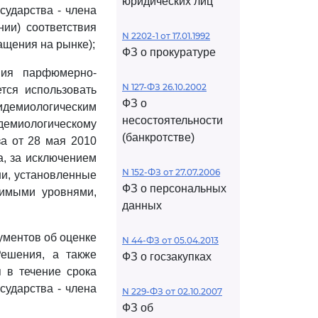
юридических лиц
сударства - члена
нии) соответствия
N 2202-1 от 17.01.1992
ащения на рынке);
ФЗ о прокуратуре
вия парфюмерно-
N 127-ФЗ 26.10.2002
тся использовать
ФЗ о
пидемиологическим
несостоятельности
емиологическому
(банкротстве)
а от 28 мая 2010
а, за исключением
N 152-ФЗ от 27.07.2006
ни, установленные
ФЗ о персональных
тимыми уровнями,
данных
ументов об оценке
N 44-ФЗ от 05.04.2013
ешения, а также
ФЗ о госзакупках
 в течение срока
сударства - члена
N 229-ФЗ от 02.10.2007
ФЗ об