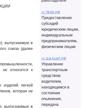
работодателя
КЦИИ
ст. 78 БК РФ
Предоставление
субсидий
юридическим лицам,
индивидуальным
предпринимателям,
х), выпускаемую в
физическим лицам
кого союза (далее
ст. 12.8 КоАП РФ
 промышленности,
Управление
я не относится к
транспортным
средством
водителем,
е изделий легкой
находящимся в
ленов, которая не
состоянии
опьянения,
передача
я, выпускаемые в