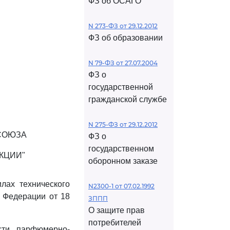
ФЗ об ОСАГО
N 273-ФЗ от 29.12.2012
ФЗ об образовании
N 79-ФЗ от 27.07.2004
ФЗ о
государственной
гражданской службе
N 275-ФЗ от 29.12.2012
СОЮЗА
ФЗ о
государственном
КЦИИ"
оборонном заказе
ах технического
N2300-1 от 07.02.1992
й Федерации от 18
ЗППП
О защите прав
потребителей
сти парфюмерно-