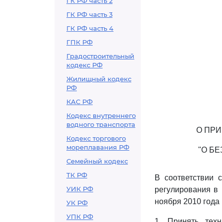
ГК РФ часть 2
ГК РФ часть 3
ГК РФ часть 4
ГПК РФ
Градостроительный
кодекс РФ
Жилищный кодекс
РФ
КАС РФ
Кодекс внутреннего
водного транспорта
О ПР
Кодекс торгового
мореплавания РФ
"О Б
Семейный кодекс
ТК РФ
В соответствии
УИК РФ
регулирования в 
ноября 2010 года
УК РФ
УПК РФ
1. Принять тех