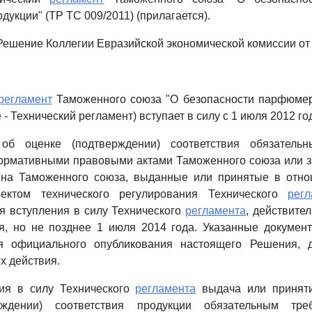
дукции" (ТР ТС 009/2011) (прилагается).
- Решение Коллегии Евразийской экономической комиссии от 
регламент
Таможенного союза "О безопасности парфюмер
 - Технический регламент) вступает в силу с 1 июля 2012 го
 об оценке (подтверждении) соответствия обязательн
ормативными правовыми актами Таможенного союза или з
лена Таможенного союза, выданные или принятые в отно
ектом технического регулирования Технического
регл
ня вступления в силу Технического
регламента
, действите
ия, но не позднее 1 июля 2014 года. Указанные докумен
я официального опубликования настоящего Решения, д
х действия.
ия в силу Технического
регламента
выдача или приняти
рждении) соответствия продукции обязательным тре