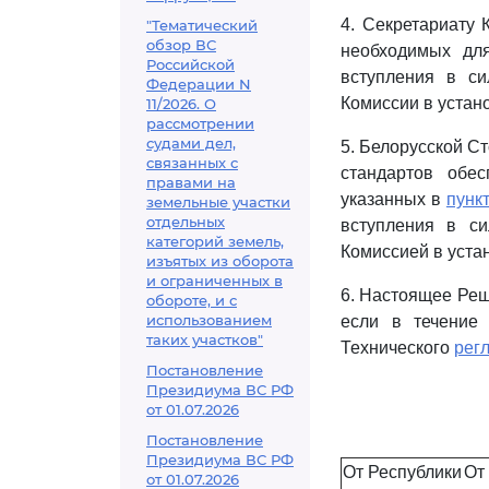
4. Секретариату 
"Тематический
обзор ВС
необходимых дл
Российской
вступления в си
Федерации N
Комиссии в устан
11/2026. О
рассмотрении
судами дел,
5. Белорусской С
связанных с
стандартов обес
правами на
указанных в
пунк
земельные участки
отдельных
вступления в с
категорий земель,
Комиссией в уста
изъятых из оборота
и ограниченных в
6. Настоящее Реш
обороте, и с
использованием
если в течение
таких участков"
Технического
рег
Постановление
Президиума ВС РФ
от 01.07.2026
Постановление
Президиума ВС РФ
От Республики
От
от 01.07.2026