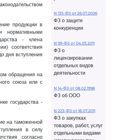
аконодательством
N 135-ФЗ от 26.07.2006
ФЗ о защите
ение продукции в
конкуренции
ми нормативными
дарства - члена
N 99-ФЗ от 04.05.2011
ии) соответствия
ФЗ о
до дня вступления
лицензировании
отдельных видов
деятельности
аком обращения на
нного союза или с
N 14-ФЗ от 08.02.1998
ФЗ об ООО
ке государства -
N 223-ФЗ от 18.07.2011
ФЗ о закупках
ние на таможенной
товаров, работ, услуг
тупления в силу
отдельными видами
етствия согласно