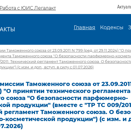
Актуал
Работа с ЮИС Легалакт
Главная
Кодексы
АКТЫ
И
 Таможенного союза от 23.09.2011 N 799 (ред. от 29.11.2024) "О п
амента Таможенного союза "О безопасности парфюмерно-космет
09/2011. Технический регламент Таможенного союза. О безопасно
ции") (с изм. и доп., вступ. в силу с 01.07.2026)
иссии Таможенного союза от 23.09.2011 
24) "О принятии технического регламента
о союза "О безопасности парфюмерно-
ой продукции" (вместе с "ТР ТС 009/201
й регламент Таможенного союза. О без
косметической продукции") (с изм. и до
07.2026)