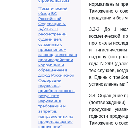
строительством"
нормативным прав
"Тематический
Таможенного союз
обзор ВС
продукции и без 
Российской
Федерации N
14/2026. О
3.3-2. До 1 ию
рассмотрении
косметической п
судами дел,
протоколы исслед
связанных с
применением
и гигиенически
законодательства о
надзору (контро
противодействии
года N 299 (дале
коррупции и
обращением в
тех случаев, ког
доход Российской
в Единых требов
Федерации
установленными 
имущества,
приобретенного в
3.4. Обращение п
результате
нарушения
(подтверждении)
требований и
продукции, указ
запретов,
годности продукц
направленных на
предотвращение
Таможенного союз
коррупции"