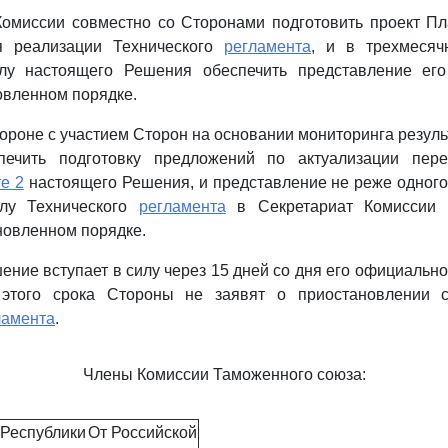
Комиссии совместно со Сторонами подготовить проект П
я реализации Технического
регламента
, и в трехмесяч
лу настоящего Решения обеспечить представление ег
овленном порядке.
тороне с участием Сторон на основании мониторинга резул
печить подготовку предложений по актуализации пере
те 2
настоящего Решения, и представление не реже одного 
илу Технического
регламента
в Секретариат Комиссии 
новленном порядке.
ение вступает в силу через 15 дней со дня его официально
 этого срока Стороны не заявят о приостановлении с
ламента
.
Члены Комиссии Таможенного союза:
 Республики
От Российской