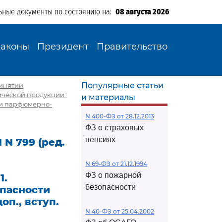
ьные документы по состоянию на:
08 августа 2026
Законы
Президент
Правительство
Популярные статьи
ринятии
ической продукции"
и материалы
сти парфюмерно-
N 400-ФЗ от 28.12.2013
ФЗ о страховых
пенсиях
N 799 (ред.
N 69-ФЗ от 21.12.1994
ФЗ о пожарной
1.
безопасности
опасности
п., вступ.
N 40-ФЗ от 25.04.2002