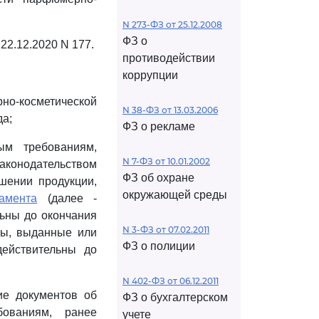
N 273-ФЗ от 25.12.2008
ФЗ о
22.12.2020 N 177.
противодействии
коррупции
но-косметической
N 38-ФЗ от 13.03.2006
да;
ФЗ о рекламе
ым требованиям,
N 7-ФЗ от 10.01.2002
аконодательством
ФЗ об охране
шении продукции,
окружающей среды
амента
(далее -
льны до окончания
N 3-ФЗ от 07.02.2011
ты, выданные или
ФЗ о полиции
ействительны до
N 402-ФЗ от 06.12.2011
е документов об
ФЗ о бухгалтерском
бованиям, ранее
учете