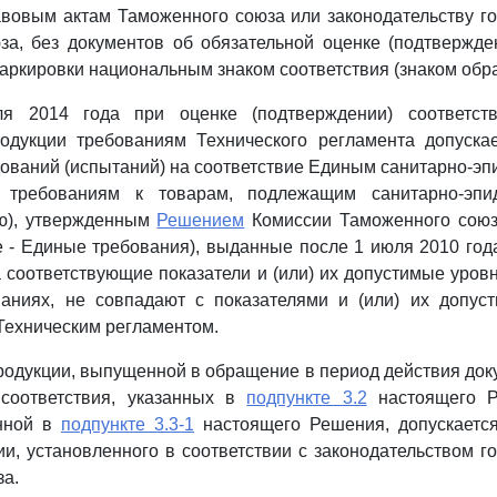
овым актам Таможенного союза или законодательству го
а, без документов об обязательной оценке (подтвержде
маркировки национальным знаком соответствия (знаком обр
ля 2014 года при оценке (подтверждении) соответст
родукции требованиям Технического регламента допускае
ований (испытаний) на соответствие Единым санитарно-э
м требованиям к товарам, подлежащим санитарно-эпид
лю), утвержденным
Решением
Комиссии Таможенного союз
е - Единые требования), выданные после 1 июля 2010 год
да соответствующие показатели и (или) их допустимые уров
аниях, не совпадают с показателями и (или) их допус
Техническим регламентом.
родукции, выпущенной в обращение в период действия док
 соответствия, указанных в
подпункте 3.2
настоящего Р
анной в
подпункте 3.3-1
настоящего Решения, допускается
ии, установленного в соответствии с законодательством го
а.