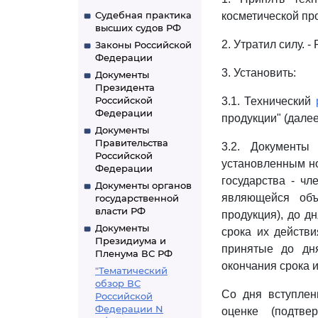
Судебная практика
косметической про
высших судов РФ
2. Утратил силу. 
Законы Российской
Федерации
3. Установить:
Документы
Президента
Российской
3.1. Технический
Федерации
продукции" (далее
Документы
Правительства
3.2. Документы
Российской
установленным н
Федерации
государства - ч
Документы органов
являющейся объ
государственной
власти РФ
продукция), до д
Документы
срока их действ
Президиума и
принятые до дн
Пленума ВС РФ
окончания срока и
"Тематический
обзор ВС
Со дня вступлен
Российской
Федерации N
оценке (подтве