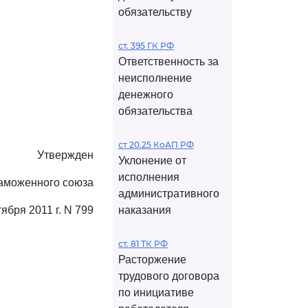
обязательству
ст. 395 ГК РФ
Ответственность за
неисполнение
денежного
обязательства
ст 20.25 КоАП РФ
Утвержден
Уклонение от
исполнения
аможенного союза
административного
тября 2011 г. N 799
наказания
ст. 81 ТК РФ
Расторжение
трудового договора
по инициативе