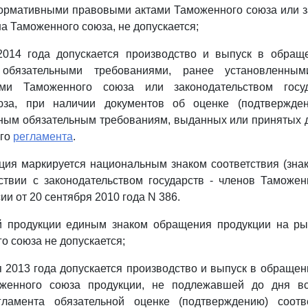
ормативными правовыми актами Таможенного союза или з
на Таможенного союза, не допускается;
2014 года допускается производство и выпуск в обращ
 обязательными требованиями, ранее установленны
ми Таможенного союза или законодательством госу
за, при наличии документов об оценке (подтвержден
ным обязательным требованиям, выданных или принятых 
ого
регламента
.
ция маркируется национальным знаком соответствия (зн
ствии с законодательством государств - членов Таможе
и от 20 сентября 2010 года N 386.
й продукции единым знаком обращения продукции на рын
о союза не допускается;
ря 2013 года допускается производство и выпуск в обраще
оженного союза продукции, не подлежавшей до дня вс
гламента обязательной оценке (подтверждению) соотв