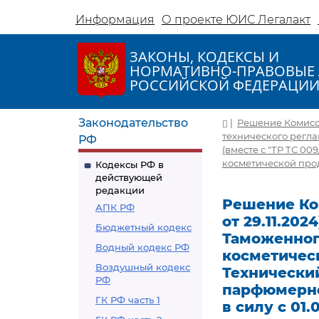
Информация
О проекте ЮИС Легалакт
ЗАКОНЫ, КОДЕКСЫ И
НОРМАТИВНО-ПРАВОВЫЕ 
РОССИЙСКОЙ ФЕДЕРАЦИ
Законодательство
|
Решение Комиссии
технического регл
РФ
(вместе с "ТР ТС 0
косметической продук
Кодексы РФ в
действующей
редакции
Решение Ком
АПК РФ
от 29.11.20
Бюджетный кодекс
Таможенног
Водный кодекс РФ
косметическ
Воздушный кодекс
Технически
РФ
парфюмерно-
ГК РФ часть 1
в силу с 01.