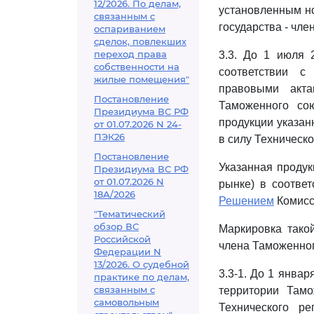
12/2026. По делам,
установленным н
связанным с
государства - чле
оспариванием
сделок, повлекших
переход права
3.3. До 1 июля 
собственности на
соответствии с
жилые помещения"
правовыми акта
Постановление
Таможенного сою
Президиума ВС РФ
продукции указан
от 01.07.2026 N 24-
ПЭК26
в силу Техническ
Постановление
Указанная продук
Президиума ВС РФ
от 01.07.2026 N
рынке) в соответ
18А/2026
Решением
Комисси
"Тематический
обзор ВС
Маркировка тако
Российской
члена Таможенног
Федерации N
13/2026. О судебной
3.3-1. До 1 янва
практике по делам,
связанным с
территории Там
самовольным
Технического ре