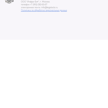
ООО "Инфра-Бит", г. Москва.
телефон +7 (910) 050-65-67
электронная почта: info@legalacts.ru
Политика по обработке персональных данных