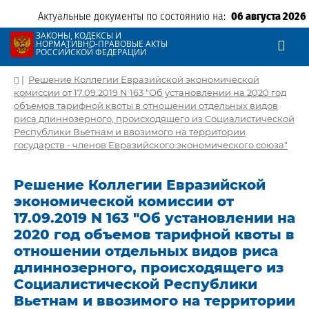
Актуальные документы по состоянию на:
06 августа 2026
ЗАКОНЫ, КОДЕКСЫ И
НОРМАТИВНО-ПРАВОВЫЕ АКТЫ
РОССИЙСКОЙ ФЕДЕРАЦИИ
|
Решение Коллегии Евразийской экономической
комиссии от 17.09.2019 N 163 "Об установлении на 2020 год
объемов тарифной квоты в отношении отдельных видов
риса длиннозерного, происходящего из Социалистической
Республики Вьетнам и ввозимого на территории
государств - членов Евразийского экономического союза"
Решение Коллегии Евразийской
экономической комиссии от
17.09.2019 N 163 "Об установлении на
2020 год объемов тарифной квоты в
отношении отдельных видов риса
длиннозерного, происходящего из
Социалистической Республики
Вьетнам и ввозимого на территории