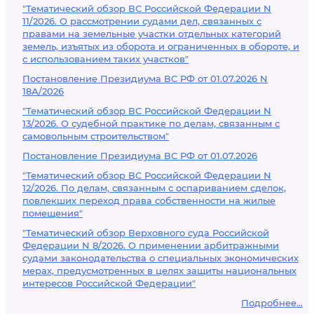
"Тематический обзор ВС Российской Федерации N
11/2026. О рассмотрении судами дел, связанных с
правами на земельные участки отдельных категорий
земель, изъятых из оборота и ограниченных в обороте, и
с использованием таких участков"
Постановление Президиума ВС РФ от 01.07.2026 N
18А/2026
"Тематический обзор ВС Российской Федерации N
13/2026. О судебной практике по делам, связанным с
самовольным строительством"
Постановление Президиума ВС РФ от 01.07.2026
"Тематический обзор ВС Российской Федерации N
12/2026. По делам, связанным с оспариванием сделок,
повлекших переход права собственности на жилые
помещения"
"Тематический обзор Верховного суда Российской
Федерации N 8/2026. О применении арбитражными
судами законодательства о специальных экономических
мерах, предусмотренных в целях защиты национальных
интересов Российской Федерации"
Подробнее...