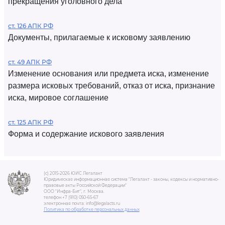
прекращения уголовного дела
ст. 126 АПК РФ
Документы, прилагаемые к исковому заявлению
ст. 49 АПК РФ
Изменение основания или предмета иска, изменение
размера исковых требований, отказ от иска, признание
иска, мировое соглашение
ст. 125 АПК РФ
Форма и содержание искового заявления
(c) 2015-2026 ЮИС Легалакт
Юридическая информационная система "Легалакт - законы, кодексы и нормативно-
правовые акты Российской Федерации"
ООО "Инфра-Бит", г. Москва.
телефон +7 (910) 050-65-67
электронная почта: info@legalacts.ru
Политика по обработке персональных данных