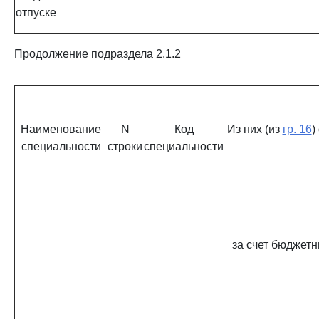
отпуске
Продолжение подраздела 2.1.2
Наименование
N
Код
Из них (из
гр. 16
)
специальности
строки
специальности
за счет бюджет