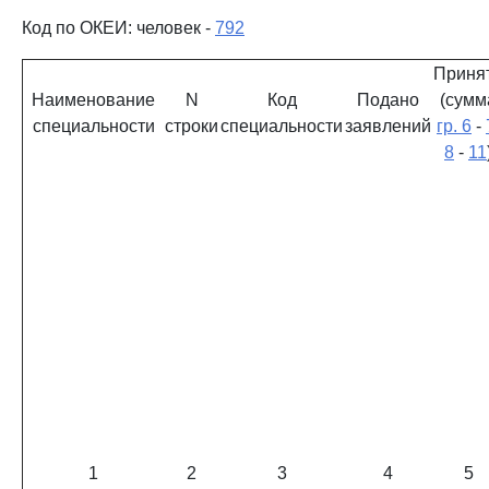
Код по ОКЕИ: человек -
792
Приня
Наименование
N
Код
Подано
(сумм
специальности
строки
специальности
заявлений
гр. 6
-
8
-
11
1
2
3
4
5