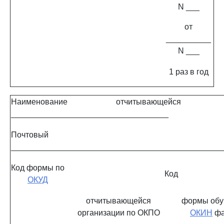
N ___
от
__________
N ___
1 раз в год
Наименование отчитывающейся орг
___________________________________
Почтовый ад
_______________________________________________
Код формы по
Код
ОКУД
отчитывающейся
формы обу
организации по ОКПО
ОКИН
фа