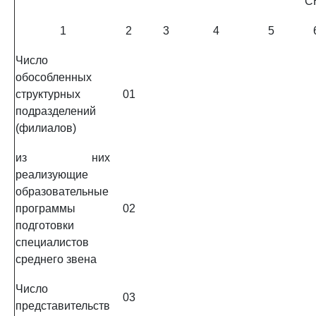
С
1
2
3
4
5
Число
обособленных
структурных
01
подразделений
(филиалов)
из них
реализующие
образовательные
программы
02
подготовки
специалистов
среднего звена
Число
03
представительств