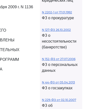
юридических лиц
абря 2009 г. N 1136
N 2202-1 от 17.01.1992
ФЗ о прокуратуре
N 127-ФЗ 26.10.2002
ЕГО
ФЗ о
ОВЛЕНЫ
несостоятельности
(банкротстве)
АТЕЛЬНЫХ
N 152-ФЗ от 27.07.2006
ПРОГРАММ
ФЗ о персональных
А
данных
N 44-ФЗ от 05.04.2013
ФЗ о госзакупках
N 229-ФЗ от 02.10.2007
ФЗ об