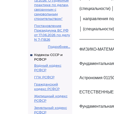
13/2026. О судебной
практике по делам,
(специальности) │
связанным с
самовольным
строительством"
│ направления по
Постановление
│ (специальности)
Президиума ВС РФ
от 17.06.2026 по делу
────────────
N 7-ПВ26
Подробнее...
ФИЗИКО-МАТЕМА
Кодексы СССР и
РСФСР
Фундаментальная 
Водный кодекс
РСФСР
ГПК РСФСР
Астрономия 0115
Гражданский
кодекс РСФСР
ЕСТЕСТВЕННЫЕ 
Жилищный кодекс
РСФСР
Фундаментальная
Земельный кодекс
РСФСР