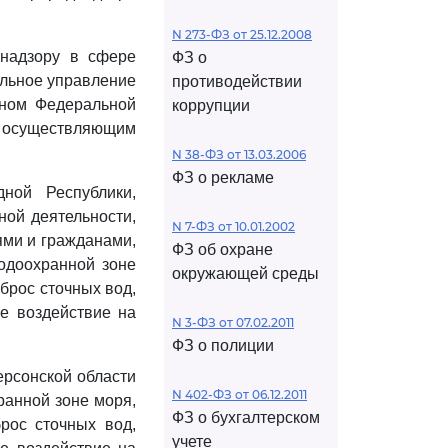
N 273-ФЗ от 25.12.2008
 надзору в сфере
ФЗ о
льное управление
противодействии
аном Федеральной
коррупции
, осуществляющим
N 38-ФЗ от 13.03.2006
ФЗ о рекламе
ной Республики,
ной деятельности,
N 7-ФЗ от 10.01.2002
ми и гражданами,
ФЗ об охране
одоохранной зоне
окружающей среды
сброс сточных вод,
е воздействие на
N 3-ФЗ от 07.02.2011
ФЗ о полиции
ерсонской области
N 402-ФЗ от 06.12.2011
ранной зоне моря,
ФЗ о бухгалтерском
брос сточных вод,
учете