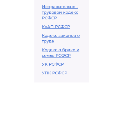
Исправительно -
трудовой кодекс
РСФСР
КоАП РСФСР
Кодекс законов о
труде
Кодекс о браке и
семье РСФСР
УК РСФСР
УПК РСФСР