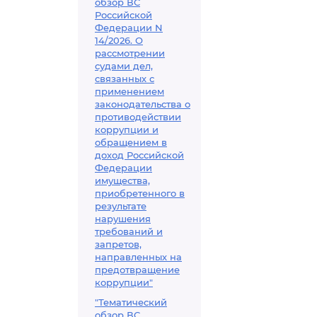
обзор ВС
Российской
Федерации N
14/2026. О
рассмотрении
судами дел,
связанных с
применением
законодательства о
противодействии
коррупции и
обращением в
доход Российской
Федерации
имущества,
приобретенного в
результате
нарушения
требований и
запретов,
направленных на
предотвращение
коррупции"
"Тематический
обзор ВС