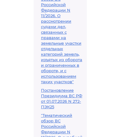
Российской
Федерации N
11/2026. О
рассмотрении
судами дел,
связанных с
правами на
земельные участки
отдельных
категорий земель,
изъятых из оборота
и ограниченных в
обороте, и с
использованием
таких участков"
Постановление
Президиума ВС РФ
от 01.07.2026 N 272-
ПЭК25
"Тематический
обзор ВС
Российской
Федерации N