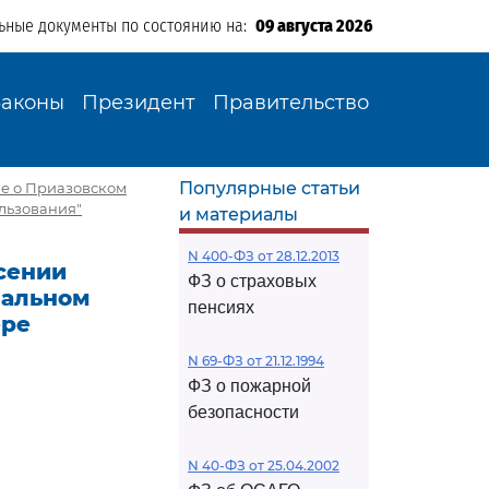
ьные документы по состоянию на:
09 августа 2026
Законы
Президент
Правительство
Популярные статьи
ие о Приазовском
льзования"
и материалы
N 400-ФЗ от 28.12.2013
есении
ФЗ о страховых
нальном
пенсиях
ере
N 69-ФЗ от 21.12.1994
ФЗ о пожарной
безопасности
N 40-ФЗ от 25.04.2002