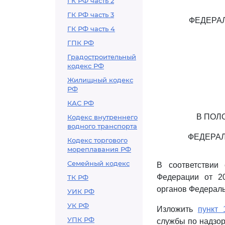
ГК РФ часть 2
ГК РФ часть 3
ФЕДЕРА
ГК РФ часть 4
ГПК РФ
Градостроительный
кодекс РФ
Жилищный кодекс
РФ
КАС РФ
В ПОЛ
Кодекс внутреннего
водного транспорта
ФЕДЕРА
Кодекс торгового
мореплавания РФ
Семейный кодекс
В соответствии
Федерации от 2
ТК РФ
органов Федераль
УИК РФ
УК РФ
Изложить
пункт 
УПК РФ
службы по надзор