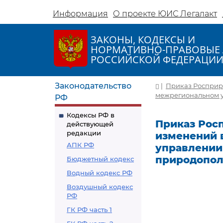
Информация
О проекте ЮИС Легалакт
ЗАКОНЫ, КОДЕКСЫ И
НОРМАТИВНО-ПРАВОВЫЕ 
РОССИЙСКОЙ ФЕДЕРАЦИ
Законодательство
|
Приказ Росприро
межрегиональном у
РФ
Кодексы РФ в
Приказ Росп
действующей
редакции
изменений 
АПК РФ
управлении
природопол
Бюджетный кодекс
Водный кодекс РФ
Воздушный кодекс
РФ
ГК РФ часть 1