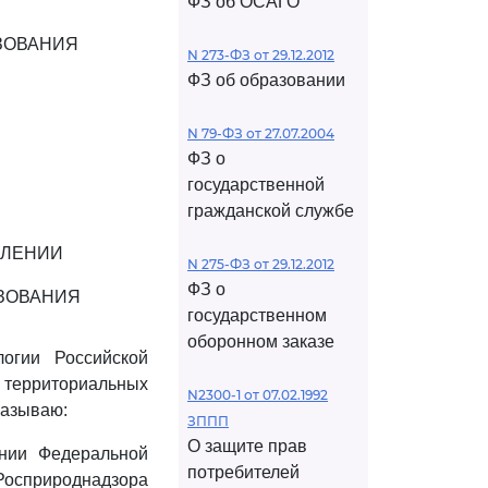
ФЗ об ОСАГО
ЗОВАНИЯ
N 273-ФЗ от 29.12.2012
ФЗ об образовании
N 79-ФЗ от 27.07.2004
ФЗ о
государственной
гражданской службе
ВЛЕНИИ
N 275-ФЗ от 29.12.2012
ФЗ о
ЗОВАНИЯ
государственном
оборонном заказе
огии Российской
территориальных
N2300-1 от 07.02.1992
казываю:
ЗППП
О защите прав
нии Федеральной
потребителей
 Росприроднадзора