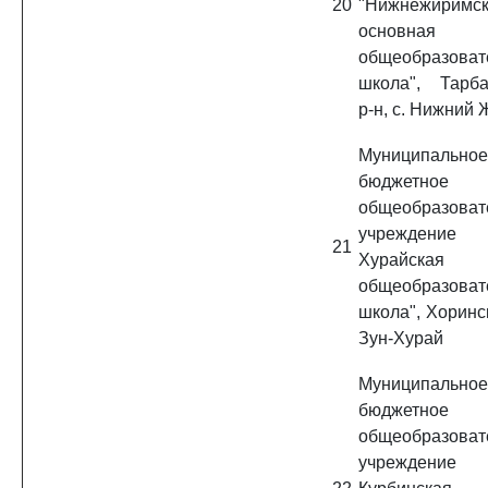
20
"Нижнежиримс
основная
общеобразоват
школа", Тарба
р-н, с. Нижний
Муниципальное
бюджетное
общеобразоват
учреждени
21
Хурайская о
общеобразоват
школа", Хоринск
Зун-Хурай
Муниципальное
бюджетное
общеобразоват
учреждение 