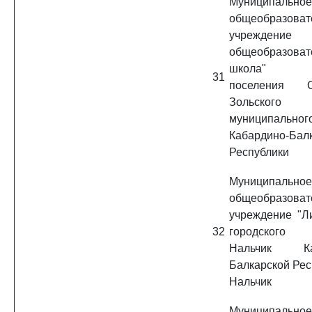
Муниципальное
общеобразоват
учреждение 
общеобразоват
школа" се
31
поселения С
Зольского
муниципально
Кабардино-Бал
Республики
Муниципальное
общеобразоват
учреждение "Л
32
городского
Нальчик Каб
Балкарской Респ
Нальчик
Муниципальное