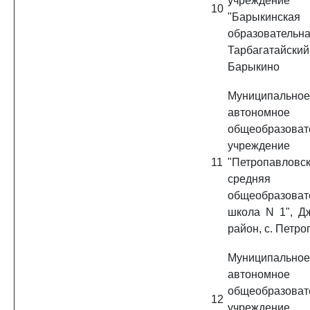
учреждение
10
"Барыкинская
образовательна
Тарбагатайский
Барыкино
Муниципальное
автономное
общеобразоват
учреждение
11
"Петропавловс
средняя
общеобразоват
школа N 1", Д
район, с. Петр
Муниципальное
автономное
общеобразоват
12
учреждение 