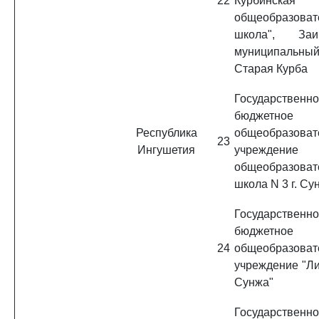
22
Курбинская 
общеобразоват
школа", Заиг
муниципальны
Старая Курба
Государственн
бюджетное
Республика
общеобразоват
23
Ингушетия
учреждение 
общеобразоват
школа N 3 г. Су
Государственн
бюджетное
24
общеобразоват
учреждение "Ли
Сунжа"
Государственн