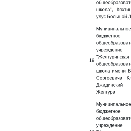
общеобразоват
школа", Кяхтин
улус Большой Л
Муниципальное
бюджетное
общеобразоват
учреждение
"Желтуринска
19
общеобразоват
школа имени 
Сергеевича Кл
Джидинский 
Желтура
Муниципальное
бюджетное
общеобразоват
учреждение