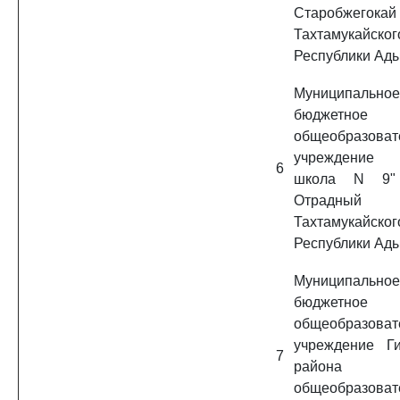
Старобжегокай
Тахтамукайско
Республики Ад
Муниципальное
бюджетное
общеобразоват
учреждение 
6
школа N 9" 
Отрадный
Тахтамукайско
Республики Ад
Муниципальное
бюджетное
общеобразоват
учреждение Ги
7
района "С
общеобразоват