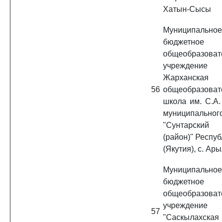
Хатын-Сысы
Муниципальное
бюджетное
общеобразоват
учреждение 
Жарханская 
56
общеобразоват
школа им. С.А.
муниципально
"Сунтарск
(район)" Респу
(Якутия), с. Ар
Муниципальное
бюджетное
общеобразоват
учреждение
57
"Саскылахска