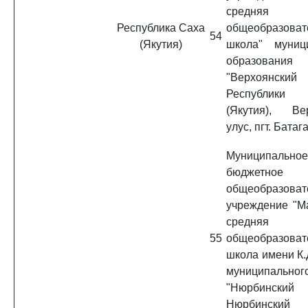
средняя
Республика Саха
общеобразоват
54
(Якутия)
школа" муниц
образования
"Верхоянски
Республик
(Якутия), Ве
улус, пгт. Батаг
Муниципальное
бюджетное
общеобразоват
учреждение "М
средняя
55
общеобразоват
школа имени К.
муниципально
"Нюрбинский
Нюрбинский 