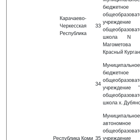
бюджетное
общеобразоват
Карачаево-
учреждение 
Черкесская
33
общеобразоват
Республика
школа N 
Магометова 
Красный Курган
Муниципальное
бюджетное
общеобразоват
34
учреждение "
общеобразоват
школа х. Дубянс
Муниципальное
автономное
общеобразоват
Республика Коми
35
учреждение 