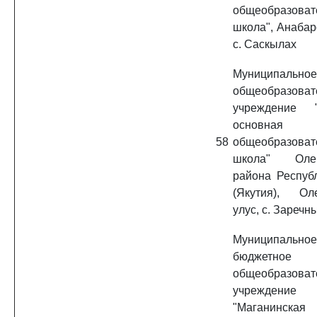
общеобразоват
школа", Анабар
с. Саскылах
Муниципальное
общеобразоват
учреждение "
основная
58
общеобразоват
школа" Олек
района Респуб
(Якутия), Ол
улус, с. Заречн
Муниципальное
бюджетное
общеобразоват
учреждение
"Маганинская