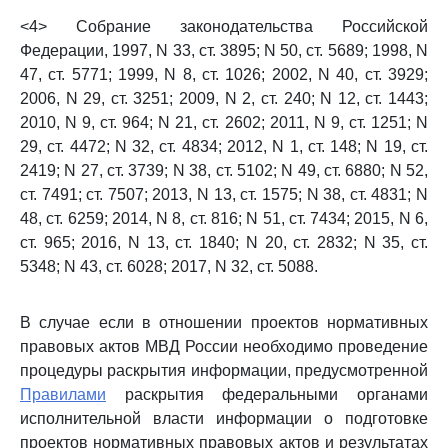
<4> Собрание законодательства Российской
Федерации, 1997, N 33, ст. 3895; N 50, ст. 5689; 1998, N
47, ст. 5771; 1999, N 8, ст. 1026; 2002, N 40, ст. 3929;
2006, N 29, ст. 3251; 2009, N 2, ст. 240; N 12, ст. 1443;
2010, N 9, ст. 964; N 21, ст. 2602; 2011, N 9, ст. 1251; N
29, ст. 4472; N 32, ст. 4834; 2012, N 1, ст. 148; N 19, ст.
2419; N 27, ст. 3739; N 38, ст. 5102; N 49, ст. 6880; N 52,
ст. 7491; ст. 7507; 2013, N 13, ст. 1575; N 38, ст. 4831; N
48, ст. 6259; 2014, N 8, ст. 816; N 51, ст. 7434; 2015, N 6,
ст. 965; 2016, N 13, ст. 1840; N 20, ст. 2832; N 35, ст.
5348; N 43, ст. 6028; 2017, N 32, ст. 5088.
В случае если в отношении проектов нормативных
правовых актов МВД России необходимо проведение
процедуры раскрытия информации, предусмотренной
Правилами
раскрытия федеральными органами
исполнительной власти информации о подготовке
проектов нормативных правовых актов и результатах