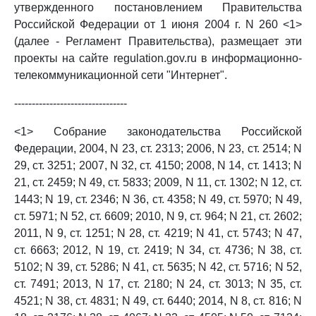
утвержденного постановлением Правительства
Российской Федерации от 1 июня 2004 г. N 260 <1>
(далее - Регламент Правительства), размещает эти
проекты на сайте regulation.gov.ru в информационно-
телекоммуникационной сети "Интернет".
--------------------------------
<1> Собрание законодательства Российской
Федерации, 2004, N 23, ст. 2313; 2006, N 23, ст. 2514; N
29, ст. 3251; 2007, N 32, ст. 4150; 2008, N 14, ст. 1413; N
21, ст. 2459; N 49, ст. 5833; 2009, N 11, ст. 1302; N 12, ст.
1443; N 19, ст. 2346; N 36, ст. 4358; N 49, ст. 5970; N 49,
ст. 5971; N 52, ст. 6609; 2010, N 9, ст. 964; N 21, ст. 2602;
2011, N 9, ст. 1251; N 28, ст. 4219; N 41, ст. 5743; N 47,
ст. 6663; 2012, N 19, ст. 2419; N 34, ст. 4736; N 38, ст.
5102; N 39, ст. 5286; N 41, ст. 5635; N 42, ст. 5716; N 52,
ст. 7491; 2013, N 17, ст. 2180; N 24, ст. 3013; N 35, ст.
4521; N 38, ст. 4831; N 49, ст. 6440; 2014, N 8, ст. 816; N